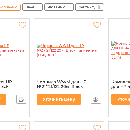
молчанию
цене
названию
рейтингу
ля HP
Чернила WWM для HP
Комплек
Black
№21/121/122 20кг Black
для HP 4
BP-8) для
пигментная (H30/BP-8)
водорас
HP-SET4
Артикул:
H30/BP-8
у
Уточнить цену
Уточн
Артикул:
P