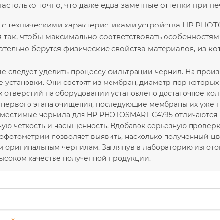
астолько точно, что даже едва заметные оттенки при пе
с техническими характеристиками устройства HP PHOT
 так, чтобы максимально соответствовать особенностям
ательно берутся физические свойства материалов, из к
е следует уделить процессу фильтрации чернил. На прои
установки. Они состоят из мембран, диаметр пор которых с
 отверстий на оборудовании установлено достаточное кол
е первого этапа очищения, последующие мембраны их уже н
местимые чернила для HP PHOTOSMART C4795 отличаются в
ую четкость и насыщенность. Вдобавок серьезную проверку 
офотометрии позволяет выявить, насколько полученный цв
м оригинальным чернилам. Заглянув в лабораторию изгото
высоком качестве полученной продукции.