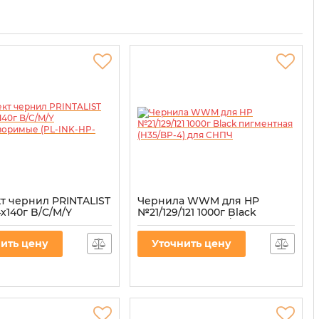
т чернил PRINTALIST
Чернила WWM для HP
х140г B/C/M/Y
№21/129/121 1000г Black
творимые (PL-INK-
пигментная (H35/BP-4) для
)
СНПЧ
ить цену
Уточнить цену
L-INK-HP-SET4
Артикул:
H35/BP-4