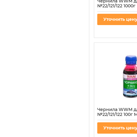
Чернила WWM д
№22/121/122 1000
водорастворимые
Артикул:
H34/M-4
Уточнить цен
Чернила WWM д
№22/121/122 100г
водорастворимые
Артикул:
H34/M-2
Уточнить цен