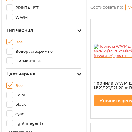
Сортировать по:
у
PRINTALIST
WWM
Тип чернил
Все
Водорастворимые
Пигментные
Цвет чернил
Чернила WWM д
Все
№21/129/121 20кг 
пигментная (H35/
Color
СНПЧ
Уточнить цен
Артикул:
H35/BP-8
black
cyan
light magenta