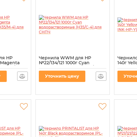
ля HP
Чернила WWM для HP
Чернило
г Magenta
№22/134/121 1000г Cyan
140г Ye
 (H35/M-4)
водорастворимые (H35/C-4)
(PL-INK-
для СНПЧ
Артикул:
P
у
Уточнить цену
Уточн
Артикул:
H35/C-4