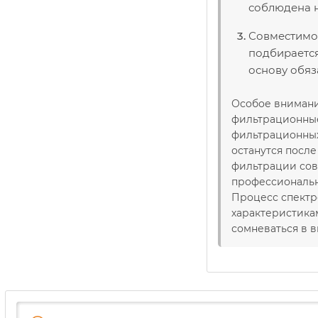
соблюдена н
Совместимо 
подбирается
основу обяз
Особое внимани
фильтрационные 
фильтрационных
останутся посл
фильтрации сов
профессиональн
Процесс спектр
характеристика
сомневаться в 