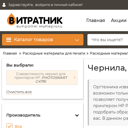
Здравствуйте,
войдите в личный кабинет
Главная
Акции
Каталог товаров
Главная
Расходные материалы для печати
Расходные материал
Вы выбрали:
Чернила,
Совместимость чернил для
принтеров HP:
PHOTOSMART
C4795
Оргтехника изв
Очистить все
возможен тольк
позволяет получ
принтером HP P
подобрать обра
Производитель
вас. В данном 
Все