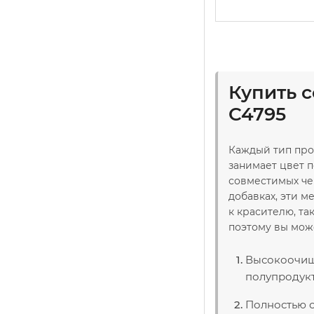
Купить 
C4795
Каждый тип про
занимает цвет п
совместимых чер
добавках, эти 
к красителю, та
поэтому вы мож
Высокоочище
полупродукт
Полностью с