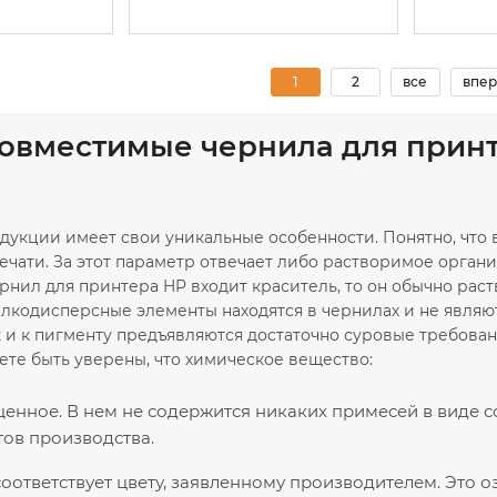
1
2
все
впер
совместимые чернила для при
дукции имеет свои уникальные особенности. Понятно, что
ечати. За этот параметр отвечает либо растворимое органи
нил для принтера HP входит краситель, то он обычно раст
мелкодисперсные элементы находятся в чернилах и не явля
к и к пигменту предъявляются достаточно суровые требова
ете быть уверены, что химическое вещество:
нное. В нем не содержится никаких примесей в виде с
ов производства.
оответствует цвету, заявленному производителем. Это о