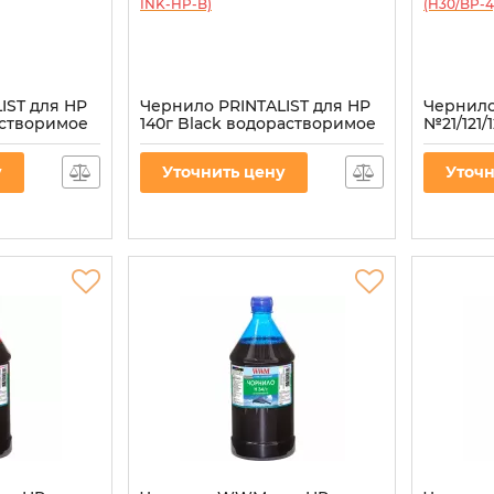
IST для HP
Чернило PRINTALIST для HP
Чернил
астворимое
140г Black водорастворимое
№21/121/
(PL-INK-HP-B)
пигмент
Артикул:
PL-INK-HP-B
Артикул:
H
у
Уточнить цену
Уточн