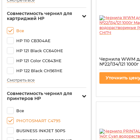
Смотреть все
Совместимость чернил для
картриджей HP
Все
HP 110 CB304AE
HP 121 Black CC640HE
Чернила WWM д
HP 121 Color CC643HE
№22/134/121 1000
водорастворимые
HP 122 Black CH561HE
для СНПЧ
Уточнить цен
Смотреть все
Артикул:
H35/M-4
Совместимость чернил для
принтеров HP
Все
PHOTOSMART C4795
BUSINESS INKJET 50PS