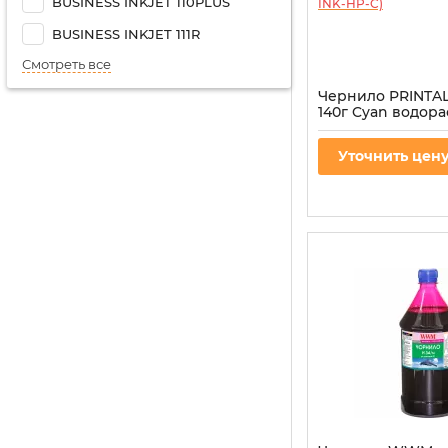
BUSINESS INKJET 110PLUS
BUSINESS INKJET 111R
Смотреть все
Чернило PRINTAL
140г Cyan водор
(PL-INK-HP-C)
Артикул:
PL-INK-HP-C
Уточнить цен