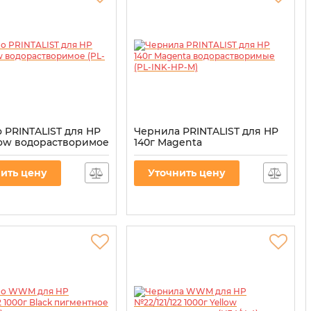
 PRINTALIST для HP
Чернила PRINTALIST для HP
llow водорастворимое
140г Magenta
HP-Y)
водорастворимые (PL-INK-
HP-M)
L-INK-HP-Y
ить цену
Уточнить цену
Артикул:
PL-INK-HP-M