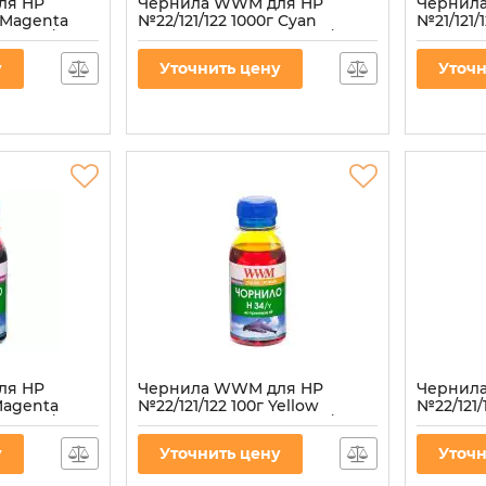
ля HP
Чернила WWM для HP
Чернил
г Magenta
№22/121/122 1000г Cyan
№21/121/
 (H34/M-4)
водорастворимые (H34/C-4)
водорас
Артикул:
H34/C-4
Артикул:
H
у
Уточнить цену
Уточн
ля HP
Чернила WWM для HP
Чернил
 Magenta
№22/121/122 100г Yellow
№22/121/
 (H34/M-2)
водорастворимые (H34/Y-2)
водорас
Артикул:
H34/Y-2
Артикул:
H
у
Уточнить цену
Уточн