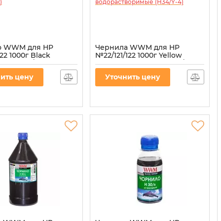
о WWM для HP
Чернила WWM для HP
122 1000г Black
№22/121/122 1000г Yellow
ное (H30/BP-4)
водорастворимые (H34/Y-4)
30/BP-4
Артикул:
H34/Y-4
ить цену
Уточнить цену