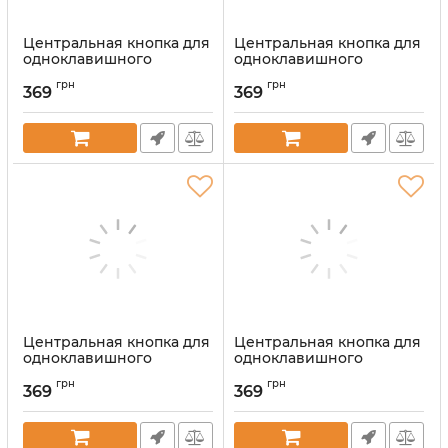
Центральная кнопка для
Центральная кнопка для
одноклавишного
одноклавишного
выключателя Ajax
выключателя Ajax
грн
грн
CenterButton (1-gang)
CenterButton (1-gang)
369
369
vertical Fog
vertical Graphite
Артикул:
000046444
Артикул:
000046445
Центральная кнопка для
Центральная кнопка для
одноклавишного
одноклавишного
выключателя Ajax
выключателя Ajax
грн
грн
CenterButton (1-gang)
CenterButton (1-gang)
369
369
vertical Grey
vertical Olive
Артикул:
000046446
Артикул:
000046449