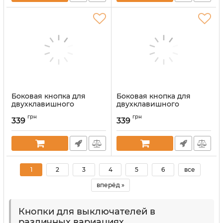
Боковая кнопка для
Боковая кнопка для
двухклавишного
двухклавишного
выключателя Ajax
выключателя Ajax
грн
грн
SideButton (2-gang)
SideButton (2-gang)
339
339
vertical Graphite
vertical Grey
Артикул:
000046486
Артикул:
000046487
1
2
3
4
5
6
все
вперёд »
Кнопки для выключателей в
различных вариациях