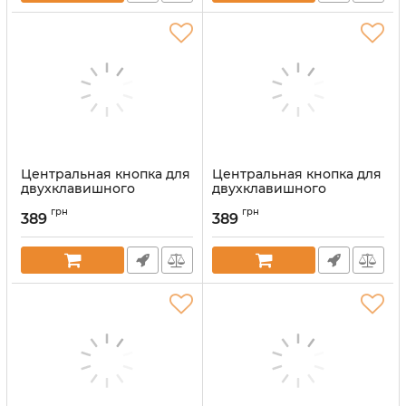
Центральная кнопка для
Центральная кнопка для
двухклавишного
двухклавишного
выключателя Ajax
выключателя Ajax
грн
грн
CenterButton (2-gang)
CenterButton (2-gang)
389
389
vertical Black
vertical Oyster
Артикул:
000046473
Артикул:
000046481