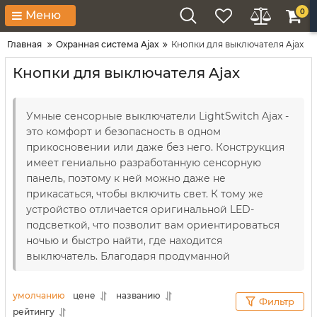
0
Меню
Главная
Охранная система Ajax
Кнопки для выключателя Ajax
Кнопки для выключателя Ajax
Умные сенсорные выключатели LightSwitch Ajax -
это комфорт и безопасность в одном
прикосновении или даже без него. Конструкция
имеет гениально разработанную сенсорную
панель, поэтому к ней можно даже не
прикасаться, чтобы включить свет. К тому же
устройство отличается оригинальной LED-
подсветкой, что позволит вам ориентироваться
ночью и быстро найти, где находится
выключатель. Благодаря продуманной
конфигурации вы даже сможете с его помощью
включать и выключать жалюзи, ролеты, шторы
умолчанию
цене
названию
Фильтр
или даже имитировать свое присутствие дома
рейтингу