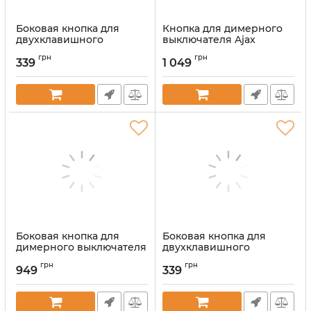
Боковая кнопка для
Кнопка для димерного
двухклавишного
выключателя Ajax
выключателя Ajax
SoloButton (Dimmer)
грн
грн
SideButton (2-gang)
White
339
1 049
vertical Black
Артикул:
000051264
Артикул:
000046484
Боковая кнопка для
Боковая кнопка для
димерного выключателя
двухклавишного
Ajax SideButton
выключателя Ajax
грн
грн
(Dimmer) White
SideButton (2-gang)
949
339
vertical Ivory
Артикул:
000051281
Артикул:
000046488