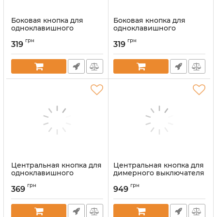
Боковая кнопка для
Боковая кнопка для
одноклавишного
одноклавишного
выключателя Ajax
выключателя Ajax
грн
грн
SideButton (1-gang)
SideButton (1-gang)
319
319
vertical Ivory
vertical Olive
Артикул:
000046461
Артикул:
000046470
Центральная кнопка для
Центральная кнопка для
одноклавишного
димерного выключателя
выключателя Ajax
Ajax CenterButton
грн
грн
CenterButton (1-gang)
(Dimmer) vertical White
369
949
vertical Oyster
Артикул:
000051290
Артикул:
000046451