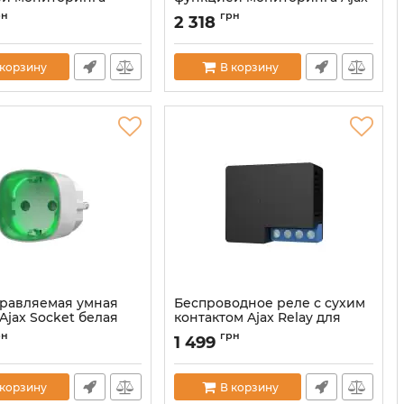
ения
Outlet [type F] Jeweller
рн
грн
2 318
энергии Jeweller
Oyster
Артикул:
000040882
00040881
 корзину
В корзину
равляемая умная
Беспроводное реле с сухим
Ajax Socket белая
контактом Ajax Relay для
управления приборами.
00012320
рн
грн
1 499
Артикул:
000010019
 корзину
В корзину