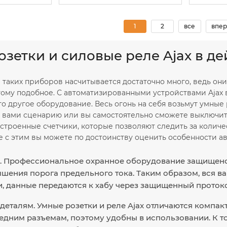
1
2
все
впер
зетки и силовые реле Ajax в д
таких приборов насчитывается достаточно много, ведь они
тому подобное. С автоматизированными устройствами Ajax 
то другое оборудование. Весь огонь на себя возьмут умные
 вами сценарию или вы самостоятельно сможете выключит
строенные счетчики, которые позволяют следить за колич
 с этим вы можете по достоинству оценить особенности ав
. Профессиональное охранное оборудование защищено о
шения порога предельного тока. Таким образом, вся ва
 данные передаются к хабу через защищенный протокол
деталям. Умные розетки и реле Ajax отличаются компа
дним разъемам, поэтому удобны в использовании. К т