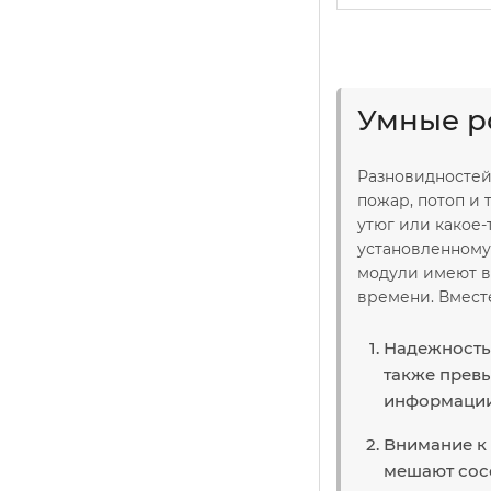
Умные ро
Разновидностей 
пожар, потоп и 
утюг или какое-
установленному
модули имеют в
времени. Вместе
Надежность
также превы
информации,
Внимание к 
мешают сосе