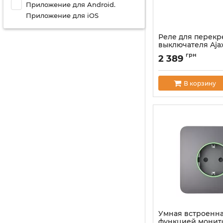
Приложение для Android.
Приложение для iOS
Реле для перекр
выключателя Ajax
(Crossover)
грн
2 389
Артикул:
000046125
В корзину
Умная встроенна
функцией монито