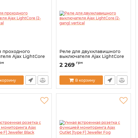
я проходного
Реле для двухклавишного
теля Ajax LightCore
выключателя Ajax LightCore
ertical
(2-gang) vertical
рн
грн
2 269
00046129
Артикул:
000046127
 корзину
В корзину