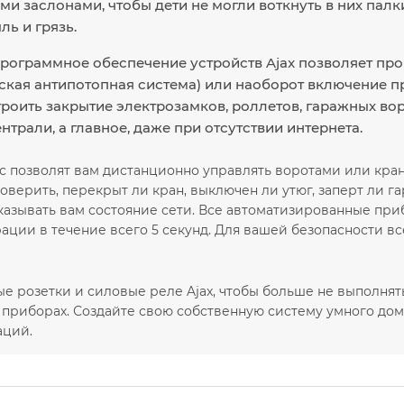
и заслонами, чтобы дети не могли воткнуть в них палк
ль и грязь.
рограммное обеспечение устройств Ajax позволяет пр
ская антипотопная система) или наоборот включение п
роить закрытие электрозамков, роллетов, гаражных вор
ентрали, а главное, даже при отсутствии интернета.
 позволят вам дистанционно управлять воротами или крана
оверить, перекрыт ли кран, выключен ли утюг, заперт ли г
казывать вам состояние сети. Все автоматизированные приб
ации в течение всего 5 секунд. Для вашей безопасности 
е розетки и силовые реле Ajax, чтобы больше не выполнят
приборах. Создайте свою собственную систему умного дома
аций.