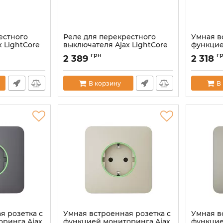
естного
Реле для перекрестного
Умная в
 LightCore
выключателя Ajax LightCore
функцие
(Crossover) vertical
Outlet [
грн
г
2 389
2 318
Артикул:
000046131
Артикул:
0
В корзину
В
я розетка с
Умная встроенная розетка с
Умная в
ринга Ajax
функцией мониторинга Ajax
функцие