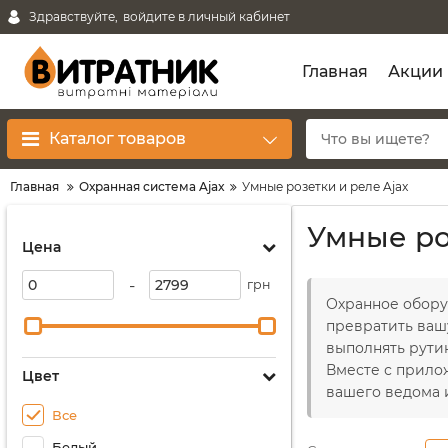
Здравствуйте,
войдите в личный кабинет
Главная
Акции
Каталог товаров
Главная
Охранная система Ajax
Умные розетки и реле Ajax
Умные ро
Цена
-
грн
Охранное обору
превратить ваш
выполнять рути
Вместе с прило
Цвет
вашего ведома 
Все
Белый