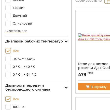
Сортировать по:
у
Графит
Дымный
Оливковый
Смотреть все
Диапазон рабочих температур
Все
-10°С ~ +40°С
Реле для встрое
0 ° C - +40 ° C
розетки Ajax Out
(basic)
грн
479
0 ° C - + 64 ° C
Артикул:
000046668
Дальность передачи
В корзину
беспроводного сигнала
Все
1000 м