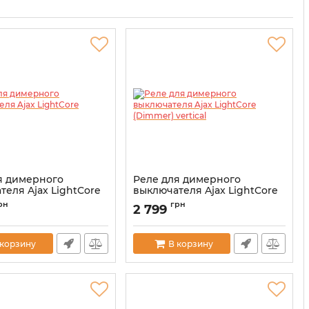
я димерного
Реле для димерного
теля Ajax LightCore
выключателя Ajax LightCore
)
(Dimmer) vertical
рн
грн
2 799
00051254
Артикул:
000051256
 корзину
В корзину