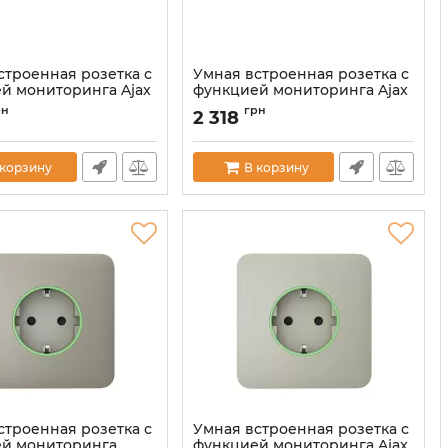
строенная розетка с
Умная встроенная розетка с
й мониторинга Ajax
функцией мониторинга Ajax
type F] Jeweller Black
Outlet [type F] Jeweller Fog
рн
грн
2 318
00040876
Артикул:
000040877
 корзину
В корзину
строенная розетка с
Умная встроенная розетка с
й мониторинга
функцией мониторинга Ajax