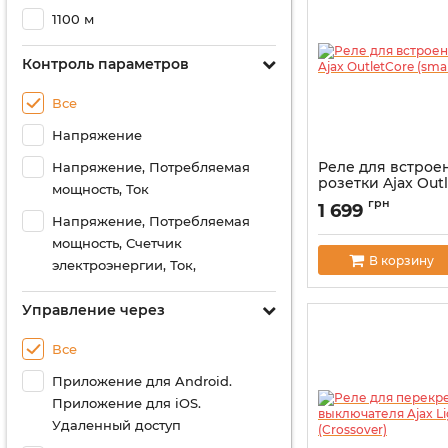
1100 м
Контроль параметров
Все
Напряжение
Реле для встрое
Напряжение, Потребляемая
розетки Ajax Out
мощность, Ток
(smart)
грн
1 699
Артикул:
000038774
Напряжение, Потребляемая
мощность, Счетчик
В корзину
электроэнергии, Ток,
Управление через
Все
Приложение для Android.
Приложение для iOS.
Удаленный доступ