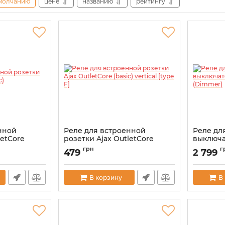
молчанию
цене
названию
рейтингу
нной
Реле для встроенной
Реле дл
letCore
розетки Ajax OutletCore
выключа
(basic) vertical [type F]
(Dimmer
грн
г
479
2 799
Артикул:
000046669
Артикул:
0
В корзину
В