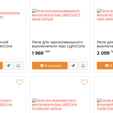
нной
Реле для одноклавишного
Реле дл
letCore
выключателя Ajax LightCore
выключа
(1-gang) vertical
(2-way) v
грн
г
1 969
2 099
Артикул:
000045635
Артикул:
0
В корзину
В