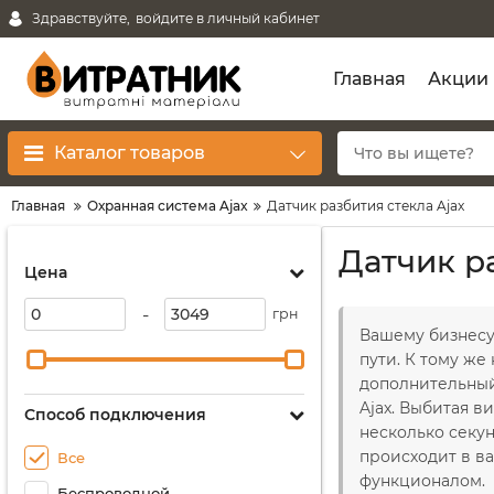
Здравствуйте,
войдите в личный кабинет
Главная
Акции
Каталог товаров
Главная
Охранная система Ajax
Датчик разбития стекла Ajax
Датчик р
Цена
-
грн
Вашему бизнесу 
пути. К тому же
дополнительный
Ajax. Выбитая в
Способ подключения
несколько секун
происходит в в
Все
функционалом.
Беспроводной