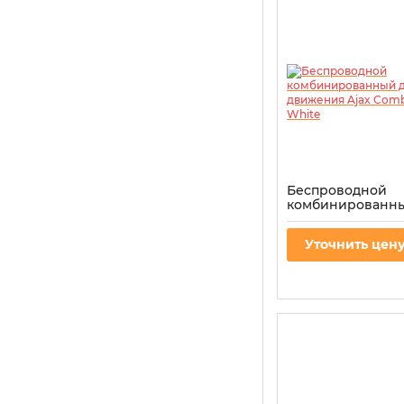
Беспроводной
комбинированны
движения Ajax C
S White
Уточнить цен
Артикул:
000034484