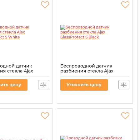
одной датчик
Беспроводной датчик
ия стекла Ajax
разбиения стекла Ajax
tect S White
GlassProtect S Black
00034491
Артикул:
000034491
ить цену
Уточнить цену