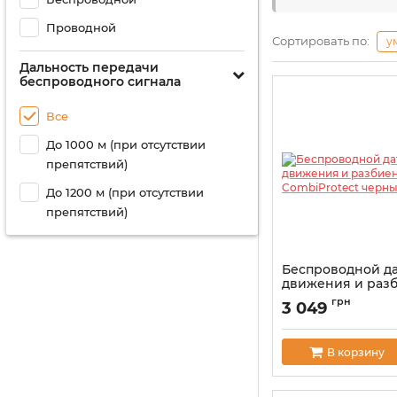
Проводной
Сортировать по:
у
Дальность передачи
беспроводного сигнала
Все
До 1000 м (при отсутствии
препятствий)
До 1200 м (при отсутствии
препятствий)
Беспроводной д
движения и разб
CombiProtect ч
грн
3 049
Артикул:
000001133
В корзину