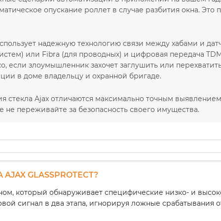
матическое опускание роллет в случае разбития окна. Это 
спользует надежную технологию связи между хабами и датч
истем) или Fibra (для проводных) и цифровая передача TD
о, если злоумышленник захочет заглушить или перехватить
ации в доме владельцу и охранной бригаде.
ия стекла Ajax отличаются максимально точным выявление
е не переживайте за безопасность своего имущества.
 AJAX GLASSPROTECT?
ном, который обнаруживает специфические низко- и высок
овой сигнал в два этапа, игнорируя ложные срабатывания о