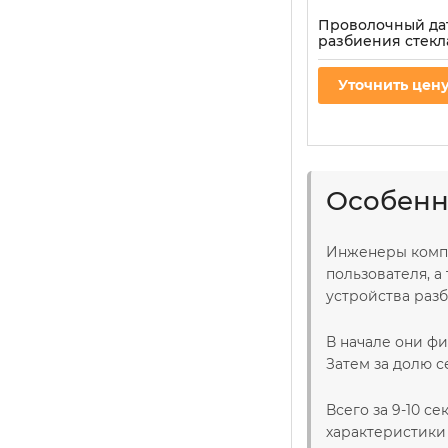
Проволочный да
разбиения стекла
GlassProtect Fib
Артикул:
000027211
Уточнить цен
Особенн
Инженеры компа
пользователя, 
устройства разб
В начале они фи
Затем за долю 
Всего за 9-10 с
характеристики