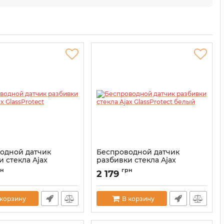
одной датчик
Беспроводной датчик
 стекла Ajax
разбивки стекла Ajax
tect
GlassProtect белый
рн
грн
2 179
00001139
Артикул:
000001140
 корзину
В корзину