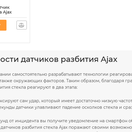
тчик
 Ajax
ra черный
у
ости датчиков разбития Ajax
нии самостоятельно разрабатывают технологии реагирован
а также окружающих факторов. Таким образом, благодаря г
ития стекла реагируют в два этапа:
ксируют сам удар, который имеет достаточно низкую частот
секунды датчики улавливают падение осколков стекла и ср
екунд от инцидента вы получите уведомление на смартфон 
 датчиков разбития стекла Ajax поражают своими возможно