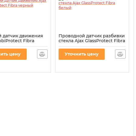
 датчик движения
Проводной датчик разбивки
biProtect Fibra
стекла Ajax GlassProtect Fibra
белый
00027205
Артикул:
000027212
ить цену
Уточнить цену