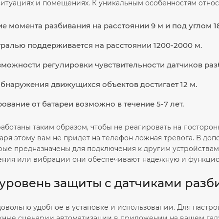
ситуациях и помещениях. К уникальным особенностям относ
 момента разбивания на расстоянии 9 м и под углом 1
тралью поддерживается на расстоянии 1200-2000 м.
можности регулировки чувствительности датчиков разб
бнаружения движущихся объектов достигает 12 м.
вание от батареи возможно в течение 5-7 лет.
работаны таким образом, чтобы не реагировать на посторон
даря этому вам не придет на телефон ложная тревога. В д
рые предназначены для подключения к другим устройствам 
ения или вибрации они обеспечивают надежную и функцио
уровень защиты с датчиками разби
овольно удобное в установке и использовании. Для настро
ужные сценарии автоматизации в приложении на вашем га