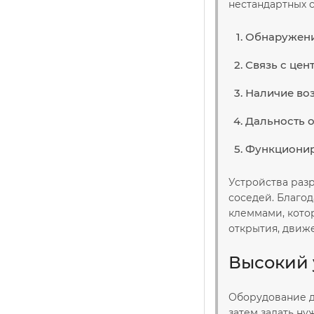
нестандартных 
Обнаружение
Связь с цен
Наличие воз
Дальность о
Функциониро
Устройства раз
соседей. Благо
клеммами, кото
открытия, движ
Высокий 
Оборудование д
затем задать н