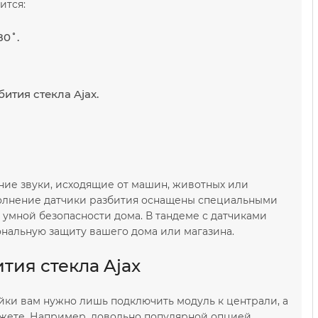
ится:
80˚.
ития стекла Ajax.
ние звуки, исходящие от машин, животных или
ополнение датчики разбития оснащены специальными
умной безопасности дома. В тандеме с датчиками
нальную защиту вашего дома или магазина.
тия стекла Ajax
йки вам нужно лишь подключить модуль к централи, а
джете. Например, довольно популярной опцией