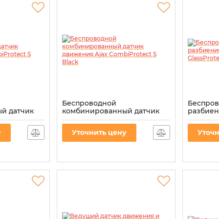
Беспроводной
Беспров
й датчик
комбинированный датчик
разбиен
ombiProtect
движения Ajax CombiProtect
GlassPro
S Black
Артикул:
0
у
Уточнить цену
Уточн
Артикул:
000034485