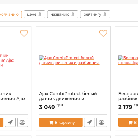
молчанию
цене
названию
рейтингу
атчик
Ajax CombiProtect белый
Беспров
иения Ajax
датчик движения и
разбивки
ерный
разбиения.
GlassPro
грн
г
3 049
2 179
Артикул:
000001134
Артикул:
0
В корзину
В