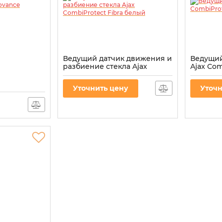
Ведущий датчик движения и
Ведущий
разбиение стекла Ajax
Ajax Com
CombiProtect Fibra белый
черный
Артикул:
000027206
Артикул:
0
Уточнить цену
Уточн