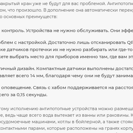
акрытый кран уже не будут для вас проблемой. Антипотопн
ом, что произошло. В дополнение она автоматически перек
о основных преимуществ:
контроль. Устройства не нужно обслуживать. Они эффек
блем с настройкой. Достаточно лишь отсканировать QR
ке датчиков протечки их не нужно разбирать или где-то
жете выбрать место для приборов именно там, где вам э
чный дизайн. Компактные датчики выполнены достаточн
авляет всего 14 мм, благодаря чему они не будут занима
оповещение. Связь с хабом поддерживается на расстоя
его за 0,15 секунды.
тому исполнению антипотопные устройства можно размещат
е, ведь чаще всего вода вытекает из ванны или раковины.
осудомоечные машинами, котлы в бойлерной, а также стоя
нтактными парами, которые расположены на гранях корпуса