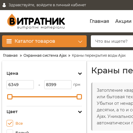
Здравствуйте,
войдите в личный кабинет
Главная
Акции
Каталог товаров
Главная
Охранная система Ajax
Краны перекрытия воды Ajax
Краны пе
Цена
-
грн
Затопление ква
или бытовая те
Убытки от нена
десятки, а то и
Цвет
Ajax. Уникально
автоматически 
Все
Белый