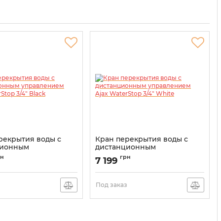
рекрытия воды с
Кран перекрытия воды с
ционным
дистанционным
нием Ajax WaterStop
управлением Ajax WaterStop
рн
грн
7 199
k
3/4" White
00029713
Артикул:
000029712
з
Под заказ