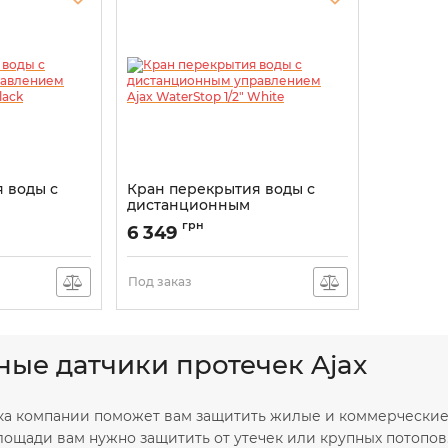
 воды с
Кран перекрытия воды с
дистанционным
x WaterStop
управлением Ajax WaterStop
грн
6 349
1/2" White
Артикул:
000029710
Под заказ
ные датчики протечек Ajax
ка компании поможет вам защитить жилые и коммерческие о
лощади вам нужно защитить от утечек или крупных потопов