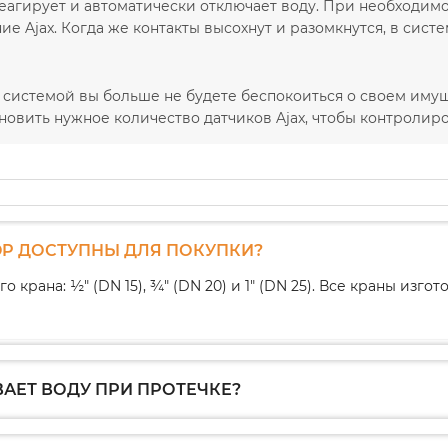
реагирует и автоматически отключает воду. При необходим
е Ajax. Когда же контакты высохнут и разомкнутся, в сис
 системой вы больше не будете беспокоиться о своем иму
ановить нужное количество датчиков Ajax, чтобы контролир
OP ДОСТУПНЫ ДЛЯ ПОКУПКИ?
 крана: ½" (DN 15), ¾" (DN 20) и 1" (DN 25). Все краны изгот
ВАЕТ ВОДУ ПРИ ПРОТЕЧКЕ?