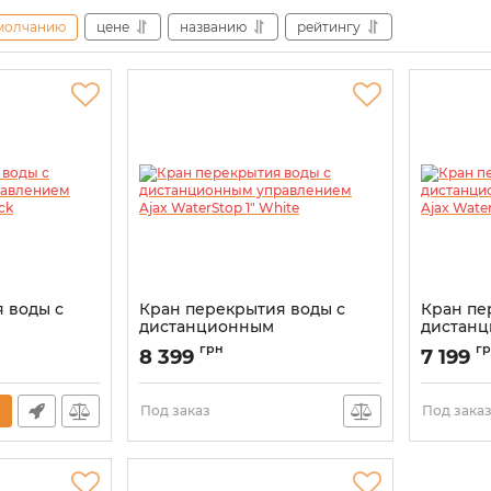
молчанию
цене
названию
рейтингу
 воды с
Кран перекрытия воды с
Кран пе
дистанционным
дистан
x WaterStop
управлением Ajax WaterStop
управле
грн
г
8 399
7 199
1" White
3/4" Blac
Артикул:
000029714
Артикул:
0
Под заказ
Под зака