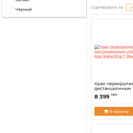
Сортировать по:
у
Чёрный
Кран перекрытия
дистанционным
управлением Aja
грн
8 399
1" Black
Артикул:
000029716
В корзину