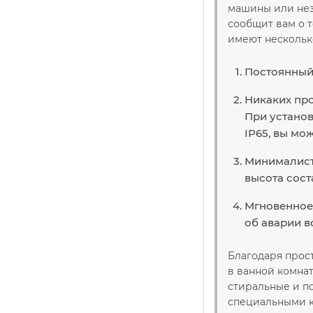
машины или нез
сообщит вам о т
имеют нескольк
Постоянный 
Никаких про
При установ
ІР65, вы мо
Минималисти
высота сост
Мгновенное 
об аварии вс
Благодаря прос
в ванной комнат
стиральные и п
специальными ко