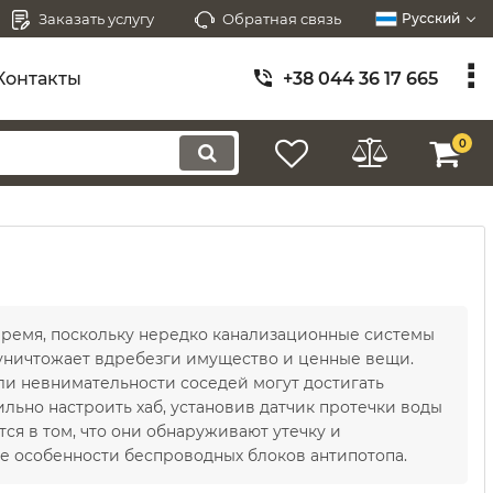
Заказать услугу
Обратная связь
Русский
Контакты
+38 044 36 17 665
0
время, поскольку нередко канализационные системы
ы уничтожает вдребезги имущество и ценные вещи.
ли невнимательности соседей могут достигать
вильно настроить хаб, установив датчик протечки воды
ся в том, что они обнаруживают утечку и
е особенности беспроводных блоков антипотопа.