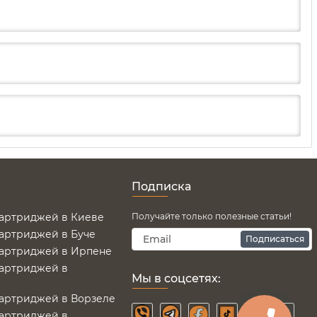
Подписка
картриджей в Киеве
Получайте только полезные статьи!
картриджей в Буче
Подписаться
картриджей в Ирпене
картриджей в
Мы в соцсетях:
картриджей в Ворзеле
картриджей в