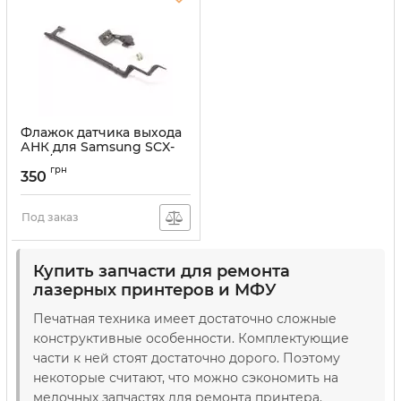
Флажок датчика выхода
АНК для Samsung SCX-
4321/4521, WC PE220
грн
аналог
350
Артикул:
JC66-00906A
Под заказ
Купить запчасти для ремонта
лазерных принтеров и МФУ
Печатная техника имеет достаточно сложные
конструктивные особенности. Комплектующие
части к ней стоят достаточно дорого. Поэтому
некоторые считают, что можно сэкономить на
мелочных запчастях для ремонта принтера.