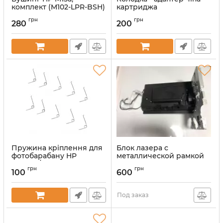
комплект (M102-LPR-BSH)
картриджа
Артикул:
3203342
Артикул:
kolodka-chipa
грн
грн
280
200
Пружина кріплення для
Блок лазера с
фотобарабану HP
металлической рамкой
CF226A/X
(JC61-08485A | JC63-
грн
грн
05951A)
100
600
Артикул:
3203235
Артикул:
JC61-08485A-JC63-
05951A
Под заказ