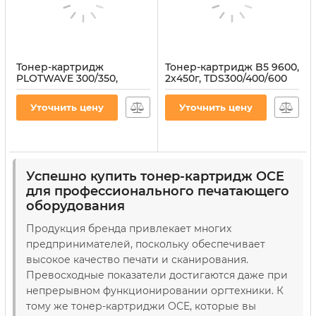
Тонер-картридж
Тонер-картридж B5 9600,
PLOTWAVE 300/350,
2x450г, TDS300/400/600
2Х400г OCE
OCE
(1060127660/6826B001/1070066394/1060074426)
(25001843/7497B005/7045009
Уточнить цену
Уточнить цену
Артикул:
T-OCE-1060127660
Артикул:
T-OCE-1070066545
Успешно купить тонер-картридж OCE
для профессионального печатающего
оборудования
Продукция бренда привлекает многих
предпринимателей, поскольку обеспечивает
высокое качество печати и сканирования.
Превосходные показатели достигаются даже при
непрерывном функционировании оргтехники. К
тому же тонер-картриджи OCE, которые вы