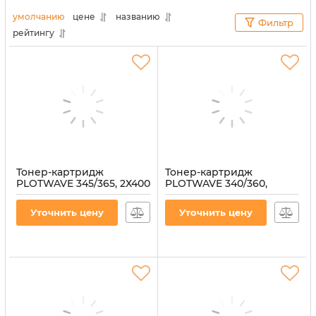
отличаются высококачественным исполнением, а
умолчанию
цене
названию
Фильтр
также использованием уникальных марок тонера.
рейтингу
Большое разрешение и непревзойденная
четкость отпечатанных материалов вам
гарантирована.
Тонер-картридж
Тонер-картридж
PLOTWAVE 345/365, 2Х400
PLOTWAVE 340/360,
г OCE
2Х400г OCE
(1070066445/1284C001)
(1070011810/6826B003AA/107
Уточнить цену
Уточнить цену
Артикул:
T-OCE-1070066445
Артикул:
T-OCE-1070011810