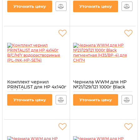
для СНПЧ
Артикул:
H30/BP-8
Уточнить цену
Уточнить цену
Артикул:
H35/BP-8
Комплект чернил
Чернила WWM для HP
PRINTALIST для HP 4х140г
№21/129/121 1000г Black
B/C/M/Y
пигментная (H35/BP-4)
водорастворимые (PL-
для СНПЧ
Уточнить цену
Уточнить цену
INK-HP-SET4)
Артикул:
H35/BP-4
Артикул:
PL-INK-HP-SET4