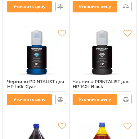
INK-HP-Y)
INK-HP-M)
Уточнить цену
Уточнить цену
Артикул:
PL-INK-HP-Y
Артикул:
PL-INK-HP-M
Чернило PRINTALIST для
Чернило PRINTALIST для
HP 140г Cyan
HP 140г Black
водорастворимое (PL-
водорастворимое (PL-
INK-HP-C)
INK-HP-B)
Уточнить цену
Уточнить цену
Артикул:
PL-INK-HP-C
Артикул:
PL-INK-HP-B