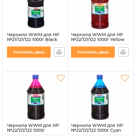
Чернило WWM для HP
Чернила WWM для HP
№21/121/122 1000г Black
№22/121/122 1000г Yellow
пигментное (H30/BP-4)
водорастворимые
(H34/Y-4)
Артикул:
H30/BP-4
Уточнить цену
Уточнить цену
Артикул:
H34/Y-4
Чернила WWM для HP
Чернила WWM для HP
№22/121/122 1000г
№22/121/122 1000г Cyan
Magenta
водорастворимые