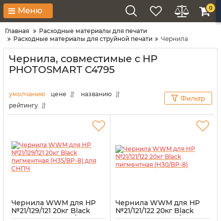
0
Меню
Главная
Расходные материалы для печати
Расходные материалы для струйной печати
Чернила
Чернила, совместимые с HP
PHOTOSMART C4795
умолчанию
цене
названию
Фильтр
рейтингу
Чернила WWM для HP
Чернила WWM для HP
№21/129/121 20кг Black
№21/121/122 20кг Black
пигментная (H35/BP-8)
пигментная (H30/BP-8)