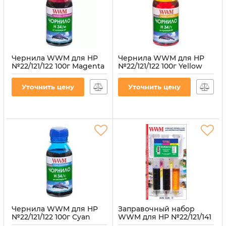
Чернила WWM для HP
Чернила WWM для HP
№22/121/122 100г Magenta
№22/121/122 100г Yellow
водорастворимые
водорастворимые
(H34/M-2)
(H34/Y-2)
Уточнить цену
Уточнить цену
Артикул:
H34/M-2
Артикул:
H34/Y-2
Чернила WWM для HP
Заправочный набор
№22/121/122 100г Cyan
WWM для HP №22/121/141
водорастворимые
(3 x 20 мл) 3шт x 20 мл