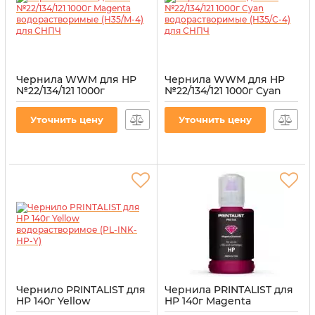
Чернила WWM для HP
Чернила WWM для HP
№22/134/121 1000г
№22/134/121 1000г Cyan
Magenta
водорастворимые
водорастворимые
(H35/C-4) для СНПЧ
Уточнить цену
Уточнить цену
(H35/M-4) для СНПЧ
Артикул:
H35/C-4
Артикул:
H35/M-4
Чернило PRINTALIST для
Чернила PRINTALIST для
HP 140г Yellow
HP 140г Magenta
водорастворимое (PL-
водорастворимые (PL-