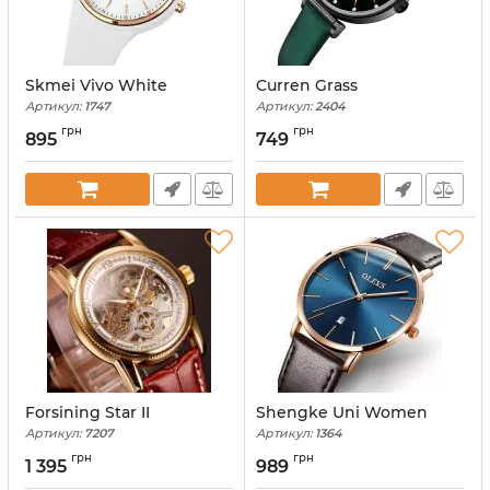
Skmei Vivo White
Curren Grass
Артикул:
1747
Артикул:
2404
грн
грн
895
749
Forsining Star II
Shengke Uni Women
Артикул:
7207
Артикул:
1364
грн
грн
1 395
989