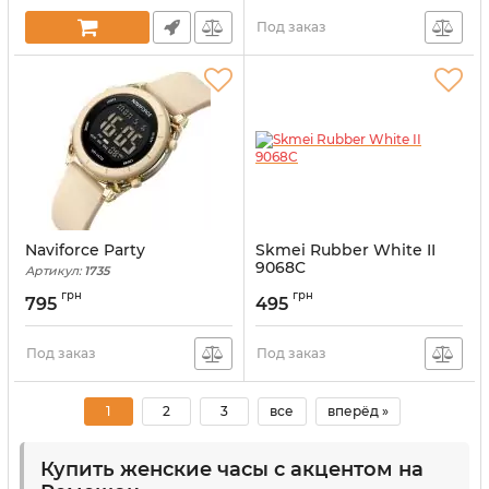
Под заказ
Naviforce Party
Skmei Rubber White II
9068C
Артикул:
1735
Артикул:
9068C
грн
грн
795
495
Под заказ
Под заказ
1
2
3
все
вперёд »
Купить женские часы с акцентом на