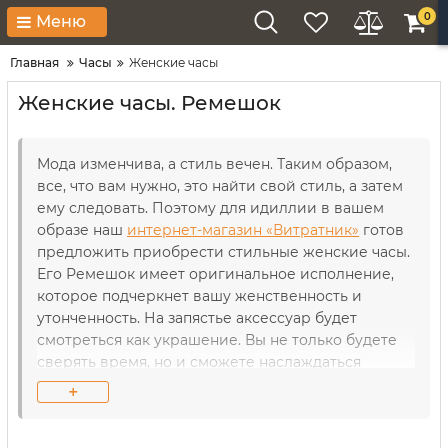
0
Меню
Главная
Часы
Женские часы
Женские часы. Ремешок
Мода изменчива, а стиль вечен. Таким образом,
все, что вам нужно, это найти свой стиль, а затем
ему следовать. Поэтому для идиллии в вашем
образе наш
интернет-магазин «Витратник»
готов
предложить приобрести стильные женские часы.
Его Ремешок имеет оригинальное исполнение,
которое подчеркнет вашу женственность и
утонченность. На запястье аксессуар будет
смотреться как украшение. Вы не только будете
сверять время, но и сможете наслаждаться
дизайном изделия, получая эстетическое
+
удовольствие от его ношения. Однако извлечь
максимальную пользу от своей покупки у вас