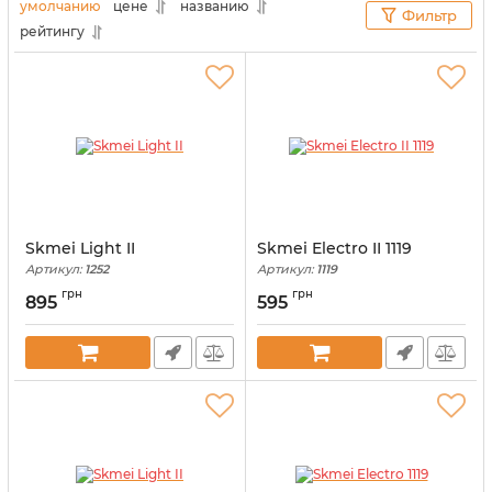
получится при правильном выборе.
умолчанию
цене
названию
Фильтр
рейтингу
Skmei Light II
Skmei Electro II 1119
Артикул:
1252
Артикул:
1119
грн
грн
895
595