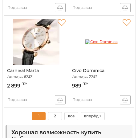
Под заказ
Под заказ
Carnival Marta
Civo Dominica
Артикул:
8727
Артикул:
7781
грн
грн
2 899
989
Под заказ
Под заказ
1
2
все
вперёд »
Хорошая возможность купить