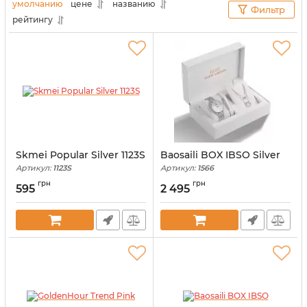
умолчанию
цене
названию
Фильтр
рейтингу
Skmei Popular Silver 1123S
Baosaili BOX IBSO Silver
Артикул:
1123S
Артикул:
1566
грн
грн
595
2 495