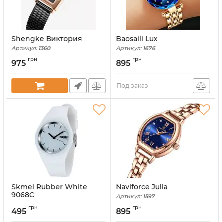
Shengke Виктория
Baosaili Lux
Артикул:
1360
Артикул:
1676
грн
грн
975
895
Под заказ
Skmei Rubber White
Naviforce Julia
9068C
Артикул:
1597
Артикул:
9068C
грн
грн
495
895