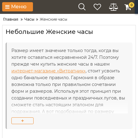
0
Меню
Главная
Часы
Женские часы
Небольшие Женские часы
Размер имеет значение только тогда, когда вы
хотите оставаться несравненной 24/7. Поэтому
прежде чем купить женские часы в нашем
интернет-магазине «Витратник»
, стоит усвоить
одно банальное правило. Гармония в образе
возможна только при правильном сочетании
форм и размеров. Используя этот принцип при
создании повседневных и праздничных лугов, вы
сможете стать настоящим эталоном для
подражания. А вот подобранный по размеру
аксессуар лишь усилит вашу особенность. Итак,
+
заглянем в мир пропорций, в котором каждая
деталь приблизит вас к неземному совершенству.