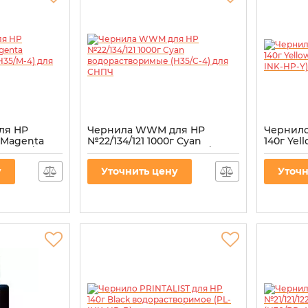
ля HP
Чернила WWM для HP
Чернило
г Magenta
№22/134/121 1000г Cyan
140г Ye
 (H35/M-4)
водорастворимые (H35/C-4)
(PL-INK-
для СНПЧ
Артикул:
P
у
Уточнить цену
Уточн
Артикул:
H35/C-4