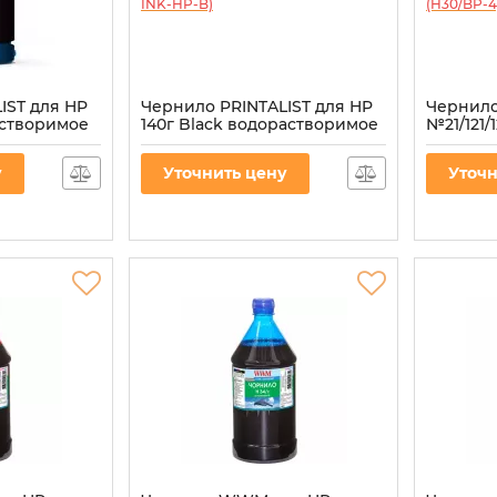
IST для HP
Чернило PRINTALIST для HP
Чернил
астворимое
140г Black водорастворимое
№21/121/
(PL-INK-HP-B)
пигмент
Артикул:
PL-INK-HP-B
Артикул:
H
у
Уточнить цену
Уточн