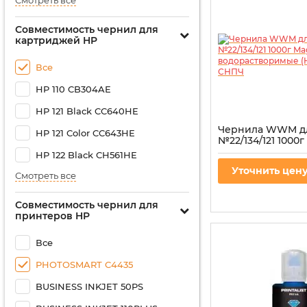
Смотреть все
Совместимость чернил для
картриджей HP
Все
HP 110 CB304AE
HP 121 Black CC640HE
Чернила WWM д
HP 121 Color CC643HE
№22/134/121 1000
водорастворимые
HP 122 Black CH561HE
для СНПЧ
Уточнить цен
Смотреть все
Артикул:
H35/M-4
Совместимость чернил для
принтеров HP
Все
PHOTOSMART C4435
BUSINESS INKJET 50PS