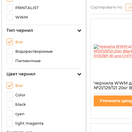
Сортировать по:
у
PRINTALIST
WWM
Тип чернил
Все
Водорастворимые
Пигментные
Цвет чернил
Чернила WWM д
Все
№21/129/121 20кг 
пигментная (H35/
Color
СНПЧ
Уточнить цен
Артикул:
H35/BP-8
black
cyan
light magenta