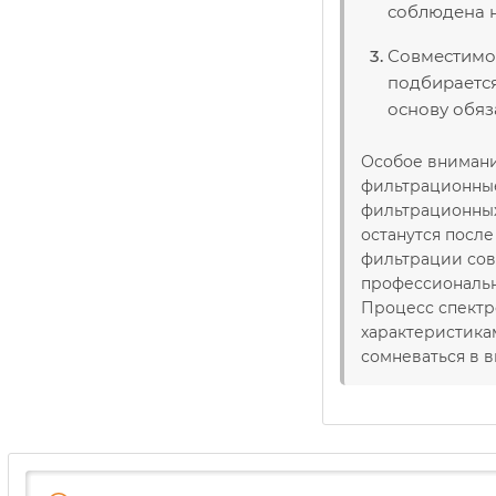
соблюдена н
Совместимо 
подбирается
основу обяз
Особое внимани
фильтрационные 
фильтрационных
останутся посл
фильтрации сов
профессиональн
Процесс спектр
характеристика
сомневаться в 