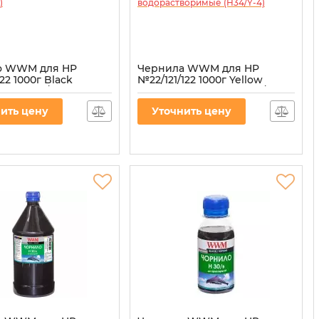
о WWM для HP
Чернила WWM для HP
122 1000г Black
№22/121/122 1000г Yellow
ное (H30/BP-4)
водорастворимые (H34/Y-4)
30/BP-4
Артикул:
H34/Y-4
ить цену
Уточнить цену