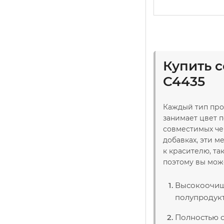
Купить 
C4435
Каждый тип про
занимает цвет п
совместимых чер
добавках, эти 
к красителю, та
поэтому вы мож
Высокоочище
полупродукт
Полностью с