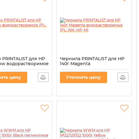
 PRINTALIST для HP
Чернила PRINTALIST для HP
llow водорастворимое
140г Magenta
HP-Y)
водорастворимые (PL-INK-
HP-M)
L-INK-HP-Y
ить цену
Уточнить цену
Артикул:
PL-INK-HP-M