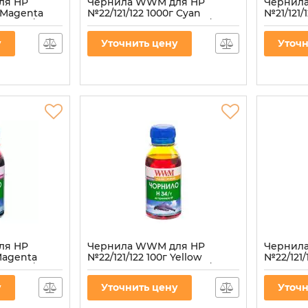
ля HP
Чернила WWM для HP
Чернил
г Magenta
№22/121/122 1000г Cyan
№21/121/
 (H34/M-4)
водорастворимые (H34/C-4)
водорас
Артикул:
H34/C-4
Артикул:
H
у
Уточнить цену
Уточн
ля HP
Чернила WWM для HP
Чернил
 Magenta
№22/121/122 100г Yellow
№22/121/
 (H34/M-2)
водорастворимые (H34/Y-2)
водорас
Артикул:
H34/Y-2
Артикул:
H
у
Уточнить цену
Уточн