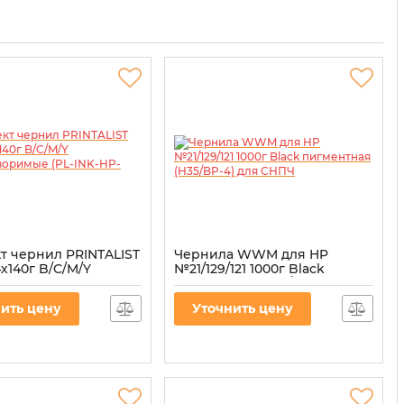
т чернил PRINTALIST
Чернила WWM для HP
х140г B/C/M/Y
№21/129/121 1000г Black
творимые (PL-INK-
пигментная (H35/BP-4) для
)
СНПЧ
ить цену
Уточнить цену
L-INK-HP-SET4
Артикул:
H35/BP-4