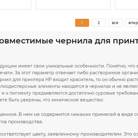
1
2
все
впер
совместимые чернила для при
дукции имеет свои уникальные особенности. Понятно, что
ечати. За этот параметр отвечает либо растворимое органи
нил для принтера HP входит краситель, то он обычно раст
мелкодисперсные элементы находятся в чернилах и не явля
к и к пигменту предъявляются достаточно суровые требова
ете быть уверены, что химическое вещество:
нное. В нем не содержится никаких примесей в виде с
ов производства.
оответствует цвету, заявленному производителем. Это о