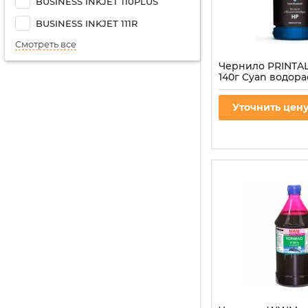
BUSINESS INKJET 110PLUS
BUSINESS INKJET 111R
Смотреть все
Чернило PRINTAL
140г Cyan водор
(PL-INK-HP-C)
Артикул:
PL-INK-HP-C
Уточнить цен