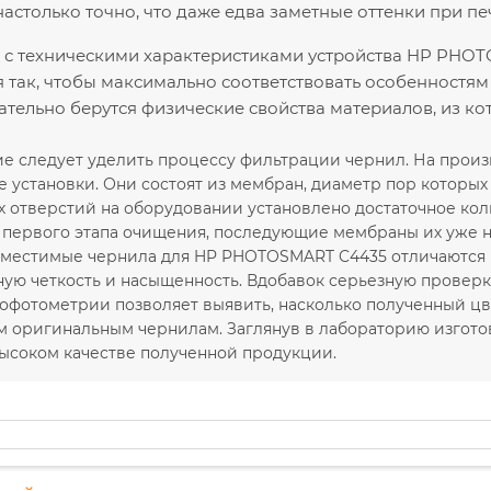
астолько точно, что даже едва заметные оттенки при пе
с техническими характеристиками устройства HP PHOT
 так, чтобы максимально соответствовать особенностям
ательно берутся физические свойства материалов, из к
е следует уделить процессу фильтрации чернил. На прои
установки. Они состоят из мембран, диаметр пор которых с
 отверстий на оборудовании установлено достаточное кол
е первого этапа очищения, последующие мембраны их уже н
местимые чернила для HP PHOTOSMART C4435 отличаются в
ую четкость и насыщенность. Вдобавок серьезную проверку 
офотометрии позволяет выявить, насколько полученный цв
м оригинальным чернилам. Заглянув в лабораторию изгото
высоком качестве полученной продукции.