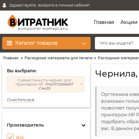
Здравствуйте,
войдите в личный кабинет
Главная
Акции
Каталог товаров
Главная
Расходные материалы для печати
Расходные материал
Вы выбрали:
Чернила,
Совместимость чернил для
принтеров HP:
PHOTOSMART
C4435
Оргтехника изв
Очистить все
возможен тольк
позволяет получ
принтером HP P
подобрать обра
Производитель
вас. В данном 
Все