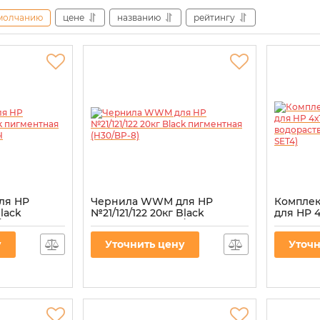
молчанию
цене
названию
рейтингу
ля HP
Чернила WWM для HP
Комплек
Black
№21/121/122 20кг Black
для HP 4
BP-8) для
пигментная (H30/BP-8)
водорас
HP-SET4
Артикул:
H30/BP-8
у
Уточнить цену
Уточн
Артикул:
P