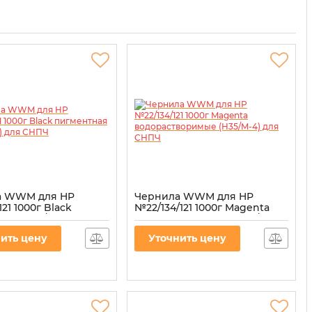
а WWM для HP
Чернила WWM для HP
121 1000г Black
№22/134/121 1000г Magenta
ная (H35/BP-4) для
водорастворимые (H35/M-4)
для СНПЧ
ить цену
Уточнить цену
35/BP-4
Артикул:
H35/M-4