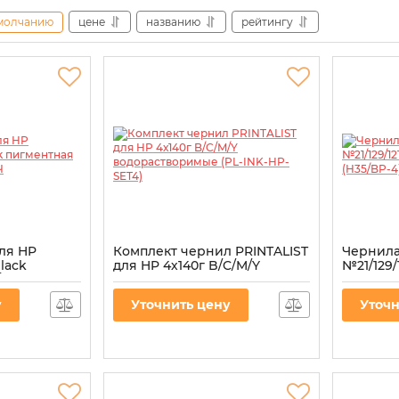
молчанию
цене
названию
рейтингу
ля HP
Комплект чернил PRINTALIST
Чернил
Black
для HP 4х140г B/C/M/Y
№21/129/
BP-8) для
водорастворимые (PL-INK-
пигмент
HP-SET4)
СНПЧ
у
Уточнить цену
Уточн
Артикул:
PL-INK-HP-SET4
Артикул:
H