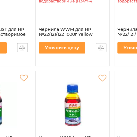
IST для HP
Чернила WWM для HP
Чернил
растворимое
№22/121/122 1000г Yellow
№22/121/
водорастворимые (H34/Y-4)
водорас
Артикул:
H34/Y-4
Артикул:
H
у
Уточнить цену
Уточн