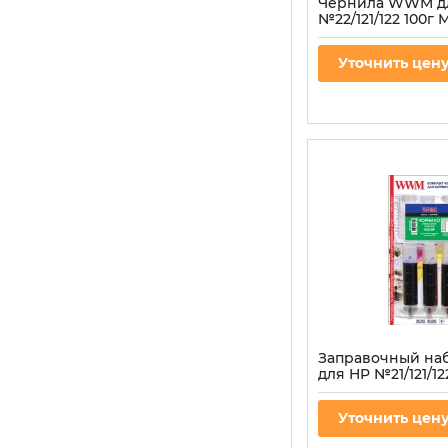
Чернила WWM д
№22/121/122 100г
водорастворимые
Артикул:
H34/M-2
Уточнить цен
Заправочный н
для HP №21/121/12
3шт x 20мл Black
пигментные (IR3.
Уточнить цен
Артикул:
IR3.H30/BP