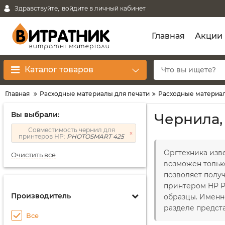
Здравствуйте,
войдите в личный кабинет
Главная
Акции
Каталог товаров
Главная
Расходные материалы для печати
Расходные материал
Вы выбрали:
Чернила,
Совместимость чернил для
принтеров HP:
PHOTOSMART 425
Оргтехника изв
Очистить все
возможен тольк
позволяет получ
принтером HP P
Производитель
образцы. Именн
разделе предст
Все