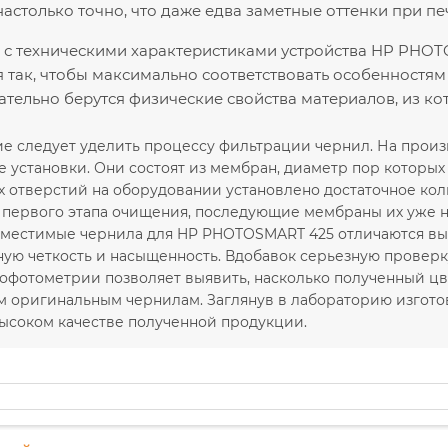
астолько точно, что даже едва заметные оттенки при пе
с техническими характеристиками устройства HP PHOT
 так, чтобы максимально соответствовать особенностям
ательно берутся физические свойства материалов, из к
е следует уделить процессу фильтрации чернил. На прои
установки. Они состоят из мембран, диаметр пор которых с
 отверстий на оборудовании установлено достаточное кол
е первого этапа очищения, последующие мембраны их уже н
местимые чернила для HP PHOTOSMART 425 отличаются выс
ую четкость и насыщенность. Вдобавок серьезную проверку 
офотометрии позволяет выявить, насколько полученный цв
м оригинальным чернилам. Заглянув в лабораторию изгото
высоком качестве полученной продукции.