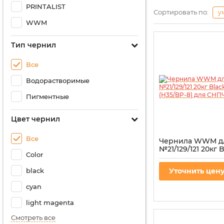
PRINTALIST
Сортировать по:
у
WWM
Тип чернил
Все
Водорастворимые
Пигментные
Цвет чернил
Все
Чернила WWM д
№21/129/121 20кг 
Color
пигментная (H35/
СНПЧ
black
Уточнить цен
Артикул:
H35/BP-8
cyan
light magenta
Смотреть все