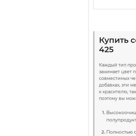
Купить 
425
Каждый тип про
занимает цвет п
совместимых чер
добавках, эти 
к красителю, та
поэтому вы мож
Высокоочище
полупродукт
Полностью с