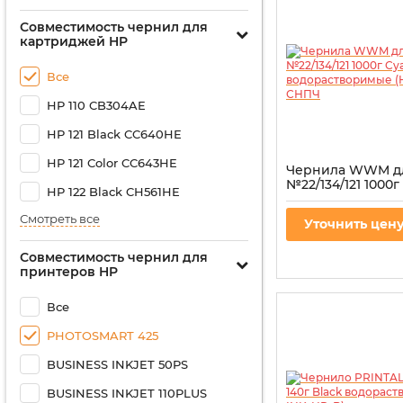
Совместимость чернил для
картриджей HP
Все
HP 110 CB304AE
HP 121 Black CC640HE
HP 121 Color CC643HE
Чернила WWM д
№22/134/121 1000г
HP 122 Black CH561HE
водорастворимые
для СНПЧ
Смотреть все
Уточнить цен
Артикул:
H35/C-4
Совместимость чернил для
принтеров HP
Все
PHOTOSMART 425
BUSINESS INKJET 50PS
BUSINESS INKJET 110PLUS