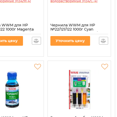
а WWM для HP
Чернила WWM для HP
122 1000г Magenta
№22/121/122 1000г Cyan
творимые (H34/M-4)
водорастворимые (H34/C-4)
34/M-4
Артикул:
H34/C-4
ить цену
Уточнить цену