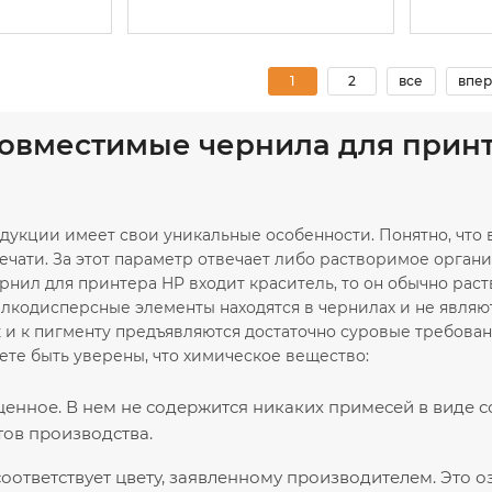
1
2
все
впер
совместимые чернила для при
дукции имеет свои уникальные особенности. Понятно, что
ечати. За этот параметр отвечает либо растворимое органи
нил для принтера HP входит краситель, то он обычно раст
мелкодисперсные элементы находятся в чернилах и не явля
к и к пигменту предъявляются достаточно суровые требова
ете быть уверены, что химическое вещество:
нное. В нем не содержится никаких примесей в виде с
ов производства.
оответствует цвету, заявленному производителем. Это о