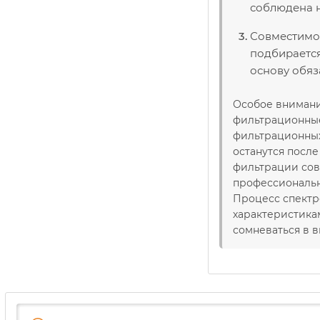
соблюдена н
Совместимо 
подбирается
основу обяз
Особое внимани
фильтрационные 
фильтрационных
останутся посл
фильтрации сов
профессиональн
Процесс спектр
характеристика
сомневаться в 