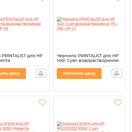
 PRINTALIST для HP
Чернило PRINTALIST для HP
genta
140г Cyan водорастворимое
творимые (PL-INK-
(PL-INK-HP-C)
Артикул:
PL-INK-HP-C
ить цену
Уточнить цену
L-INK-HP-M