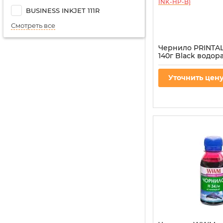
BUSINESS INKJET 111R
Смотреть все
Чернило PRINTAL
140г Black водо
(PL-INK-HP-B)
Артикул:
PL-INK-HP-B
Уточнить цен