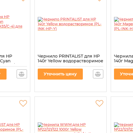
ля HP
Чернило PRINTALIST для HP
Чернила
 Cyan
140г Yellow водорастворимое
140г Ma
 (H35/C-4)
(PL-INK-HP-Y)
водорас
HP-M)
Артикул:
PL-INK-HP-Y
у
Уточнить цену
Уточн
Артикул:
P