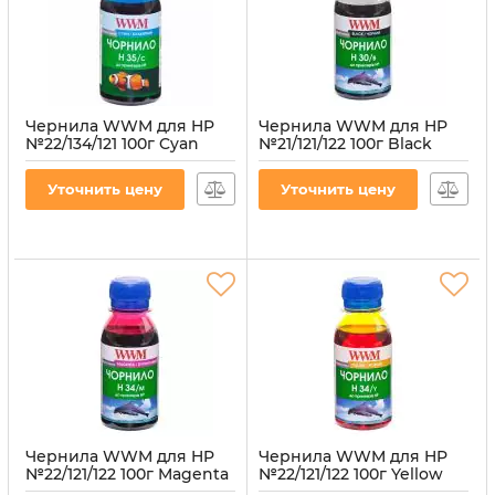
Чернила WWM для HP
Чернила WWM для HP
№22/134/121 100г Cyan
№21/121/122 100г Black
водорастворимые
водорастворимые
(H35/C-2) для СНПЧ
(H30/B-2)
Уточнить цену
Уточнить цену
Артикул:
H35/C-2
Артикул:
H30/B-2
Чернила WWM для HP
Чернила WWM для HP
№22/121/122 100г Magenta
№22/121/122 100г Yellow
водорастворимые
водорастворимые