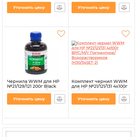
(H35/M) для СНПЧ
(H35/C) для СНПЧ
Уточнить цену
Уточнить цену
Артикул:
H35/M
Артикул:
H35/C
Чернила WWM для HP
Комплект чернил WWM
№21/129/121 200г Black
для HP №21/121/131 4х100г
пигментная (H35/BP) для
BP/C/M/Y Пигментное/
СНПЧ
Водорастворимое
Уточнить цену
Уточнить цену
(H30/34SET-2)
Артикул:
H35/BP
Артикул:
H30/34SET-2