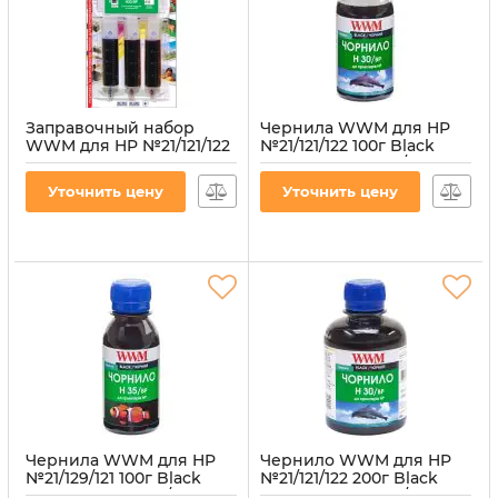
Заправочный набор
Чернила WWM для HP
WWM для HP №21/121/122
№21/121/122 100г Black
(3 x 20мл) 3шт x 20мл
пигментная (H30/BP-2)
Black пигментные
Артикул:
H30/BP-2
Уточнить цену
Уточнить цену
(IR3.H30/BP)
Артикул:
IR3.H30/BP
Чернила WWM для HP
Чернило WWM для HP
№21/129/121 100г Black
№21/121/122 200г Black
пигментная (H35/BP-2)
пигментное (H30/BP)