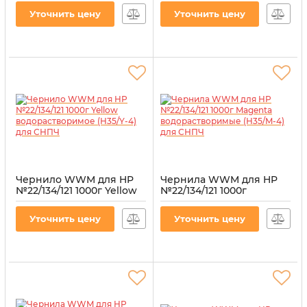
для СНПЧ
для СНПЧ
Уточнить цену
Уточнить цену
Артикул:
H35/BP-8
Артикул:
H35/BP-4
Чернило WWM для HP
Чернила WWM для HP
№22/134/121 1000г Yellow
№22/134/121 1000г
водорастворимое
Magenta
(H35/Y-4) для СНПЧ
водорастворимые
Уточнить цену
Уточнить цену
(H35/M-4) для СНПЧ
Артикул:
H35/Y-4
Артикул:
H35/M-4