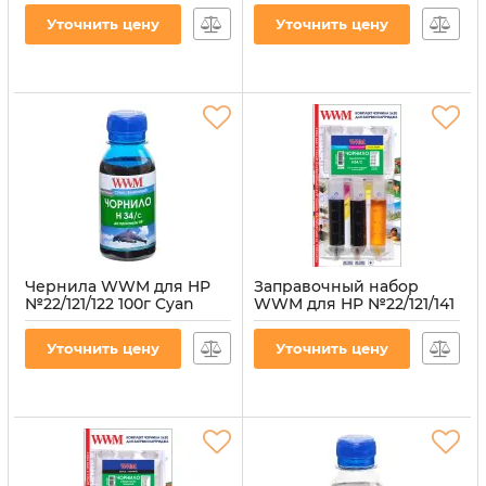
(H34/M-2)
(H34/Y-2)
Уточнить цену
Уточнить цену
Артикул:
H34/M-2
Артикул:
H34/Y-2
Чернила WWM для HP
Заправочный набор
№22/121/122 100г Cyan
WWM для HP №22/121/141
водорастворимые
(3 x 20 мл) 3шт x 20 мл
(H34/C-2)
C/M/Y водорастворимые
Уточнить цену
Уточнить цену
(IR3.H34/C)
Артикул:
H34/C-2
Артикул:
IR3.H34/C