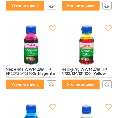
водорастворимые
(H34/C-4)
Уточнить цену
Уточнить цену
(H34/M-4)
Артикул:
H34/C-4
Артикул:
H34/M-4
Чернила WWM для HP
Чернило WWM для HP
№22/134/121 100г Magenta
№22/134/121 100г Yellow
водорастворимые
водорастворимое
(H35/M-2) для СНПЧ
(H35/Y-2) для СНПЧ
Уточнить цену
Уточнить цену
Артикул:
H35/M-2
Артикул:
H35/Y-2