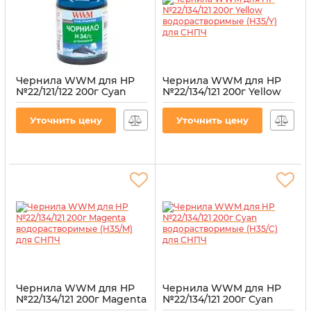
Чернила WWM для HP
Чернила WWM для HP
№22/121/122 200г Cyan
№22/134/121 200г Yellow
водорастворимые
водорастворимые
(H34/C)
(H35/Y) для СНПЧ
Уточнить цену
Уточнить цену
Артикул:
H34/C
Артикул:
H35/Y
Чернила WWM для HP
Чернила WWM для HP
№22/134/121 200г Magenta
№22/134/121 200г Cyan
водорастворимые
водорастворимые