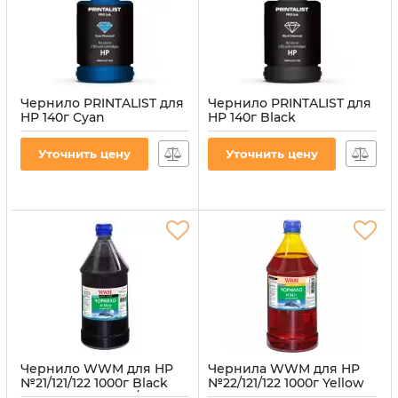
Чернило PRINTALIST для
Чернило PRINTALIST для
HP 140г Cyan
HP 140г Black
водорастворимое (PL-
водорастворимое (PL-
INK-HP-C)
INK-HP-B)
Уточнить цену
Уточнить цену
Артикул:
PL-INK-HP-C
Артикул:
PL-INK-HP-B
Чернило WWM для HP
Чернила WWM для HP
№21/121/122 1000г Black
№22/121/122 1000г Yellow
пигментное (H30/BP-4)
водорастворимые