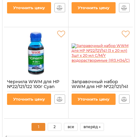
водорастворимые
водорастворимые
(H34/M-2)
(H34/Y-2)
Уточнить цену
Уточнить цену
Артикул:
H34/M-2
Артикул:
H34/Y-2
Чернила WWM для HP
Заправочный набор
№22/121/122 100г Cyan
WWM для HP №22/121/141
водорастворимые
(3 x 20 мл) 3шт x 20 мл
(H34/C-2)
C/M/Y водорастворимые
Уточнить цену
Уточнить цену
(IR3.H34/C)
Артикул:
H34/C-2
Артикул:
IR3.H34/C
1
2
все
вперёд »