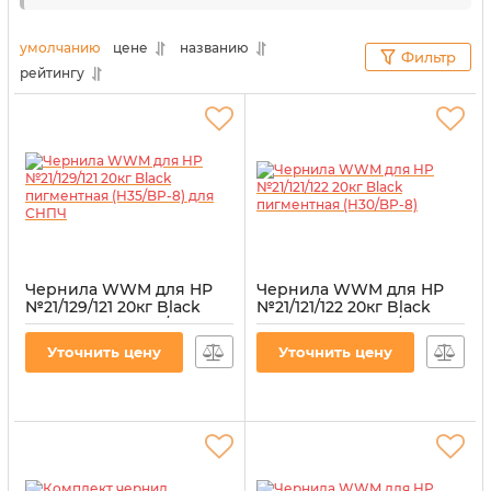
сотрудники нашего
интернет-магазина
«Витратник»
сделали это за вас. В данном разделе
умолчанию
цене
названию
Фильтр
представлены товары, максимально совместимые
рейтингу
с данной моделью печатающего оборудования.
Чернила WWM для HP
Чернила WWM для HP
№21/129/121 20кг Black
№21/121/122 20кг Black
пигментная (H35/BP-8)
пигментная (H30/BP-8)
для СНПЧ
Артикул:
H30/BP-8
Уточнить цену
Уточнить цену
Артикул:
H35/BP-8