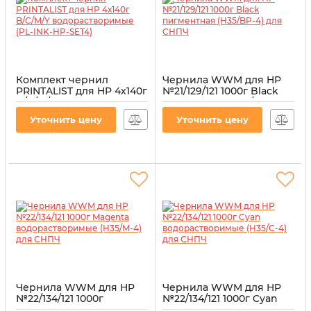
Комплект чернил
Чернила WWM для HP
PRINTALIST для HP 4х140г
№21/129/121 1000г Black
B/C/M/Y
пигментная (H35/BP-4)
водорастворимые (PL-
для СНПЧ
Уточнить цену
Уточнить цену
INK-HP-SET4)
Артикул:
H35/BP-4
Артикул:
PL-INK-HP-SET4
Чернила WWM для HP
Чернила WWM для HP
№22/134/121 1000г
№22/134/121 1000г Cyan
Magenta
водорастворимые