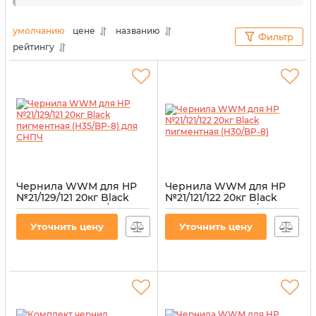
квалифицированные сотрудники нашего
интернет-магазина «Витратник»
сделали это за
умолчанию
цене
названию
Фильтр
вас. В данном разделе представлены товары,
рейтингу
максимально совместимые с данной моделью
печатающего оборудования.
Чернила WWM для HP
Чернила WWM для HP
№21/129/121 20кг Black
№21/121/122 20кг Black
пигментная (H35/BP-8)
пигментная (H30/BP-8)
для СНПЧ
Артикул:
H30/BP-8
Уточнить цену
Уточнить цену
Артикул:
H35/BP-8