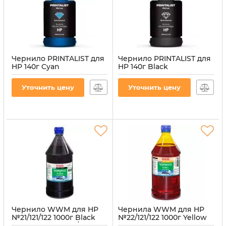
Чернило PRINTALIST для
Чернило PRINTALIST для
HP 140г Cyan
HP 140г Black
водорастворимое (PL-
водорастворимое (PL-
INK-HP-C)
INK-HP-B)
Уточнить цену
Уточнить цену
Артикул:
PL-INK-HP-C
Артикул:
PL-INK-HP-B
Чернило WWM для HP
Чернила WWM для HP
№21/121/122 1000г Black
№22/121/122 1000г Yellow
пигментное (H30/BP-4)
водорастворимые