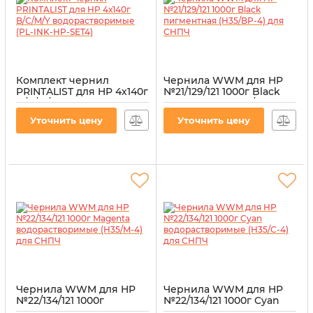
Комплект чернил
Чернила WWM для HP
PRINTALIST для HP 4х140г
№21/129/121 1000г Black
B/C/M/Y
пигментная (H35/BP-4)
водорастворимые (PL-
для СНПЧ
Уточнить цену
Уточнить цену
INK-HP-SET4)
Артикул:
H35/BP-4
Артикул:
PL-INK-HP-SET4
Чернила WWM для HP
Чернила WWM для HP
№22/134/121 1000г
№22/134/121 1000г Cyan
Magenta
водорастворимые