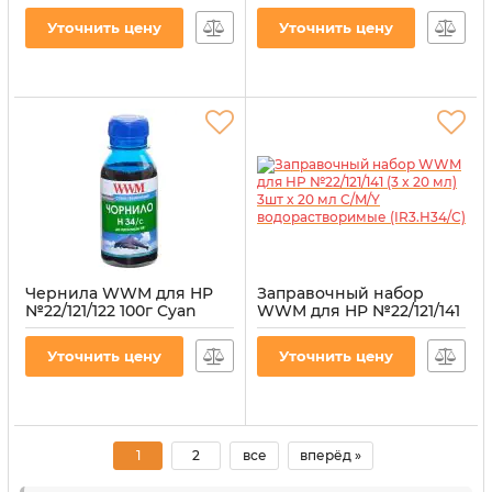
водорастворимые
водорастворимые
(H34/M-2)
(H34/Y-2)
Уточнить цену
Уточнить цену
Артикул:
H34/M-2
Артикул:
H34/Y-2
Чернила WWM для HP
Заправочный набор
№22/121/122 100г Cyan
WWM для HP №22/121/141
водорастворимые
(3 x 20 мл) 3шт x 20 мл
(H34/C-2)
C/M/Y водорастворимые
Уточнить цену
Уточнить цену
(IR3.H34/C)
Артикул:
H34/C-2
Артикул:
IR3.H34/C
1
2
все
вперёд »