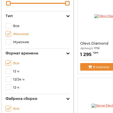
Тип
Все
Женские
Мужские
Olevs Diamond
Артикул:
1716
грн
Формат времени
1 295
Все
В корзину
12 ч
12/24 ч
12 ч
Фабрика сборки
Все