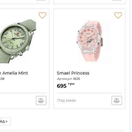
e Amelia Mint
Smael Princess
638
Артикул:
1625
грн
695
з
Под заказ
ёд »