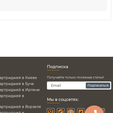
Подписка
картриджей в Киеве
Получайте только полезные статьи!
картриджей в Буче
Подписаться
картриджей в Ирпене
картриджей в
Мы в соцсетях:
картриджей в Ворзеле
картриджей в