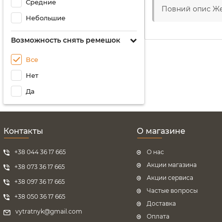
Средние
Повний опис Ж
Небольшие
Возможность снять ремешок
Все
Нет
Да
Контакты
О магазине
+38 044 36 17 665
О нас
Акции магазина
+38 073 36 17 665
Акции сервиса
+38 097 36 17 665
Частые вопросы
+38 050 36 17 665
Доставка
vytratnyk@gmail.com
Оплата