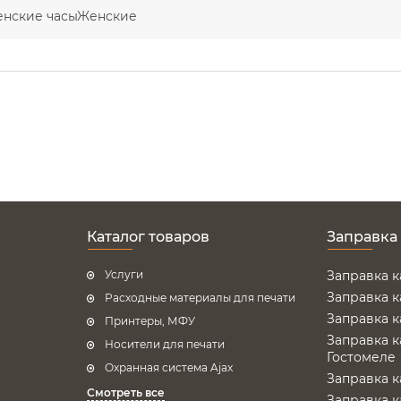
енские часыЖенские
Каталог товаров
Заправка
Услуги
Заправка 
Заправка 
Расходные материалы для печати
Заправка 
Принтеры, МФУ
Заправка 
Носители для печати
Гостомеле
Охранная система Ajax
Заправка 
Смотреть все
Заправка 