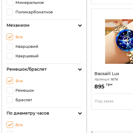
Минеральное
Поликарбонатное
Механизм
Все
Кварцовий
Кварцевый
Ремешок/браслет
Baosaili Lux
Артикул:
1676
Все
грн
895
Ремешок
Браслет
Под заказ
По диаметру часов
Все