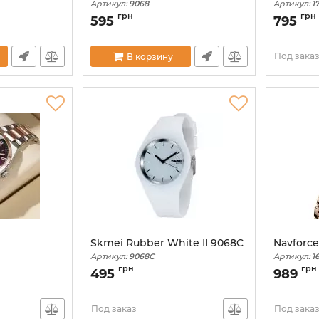
Артикул:
9068
Артикул:
1
грн
грн
595
795
Под зака
В корзину
Skmei Rubber White II 9068C
Navforce
Артикул:
9068C
Артикул:
1
грн
грн
495
989
Под заказ
Под зака