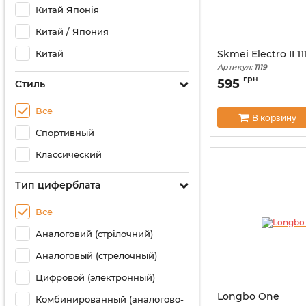
Китай Японія
Китай / Япония
Китай
Skmei Electro II 11
Артикул:
1119
грн
595
Стиль
Все
В корзину
Спортивный
Классический
Тип циферблата
Все
Аналоговий (стрілочний)
Аналоговый (стрелочный)
Цифровой (электронный)
Longbo One
Комбинированный (аналогово-