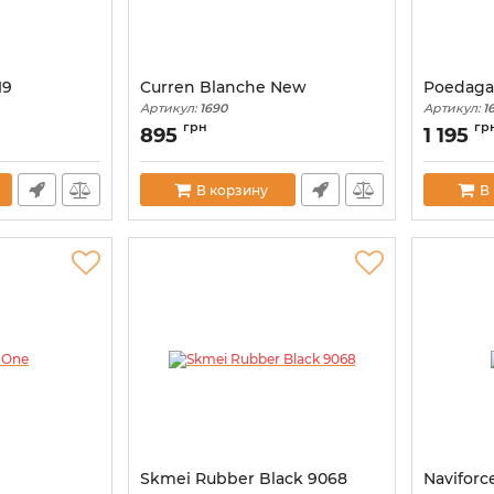
19
Curren Blanche New
Poedaga
Артикул:
1690
Артикул:
1
грн
гр
895
1 195
В корзину
В
Skmei Rubber Black 9068
Naviforc