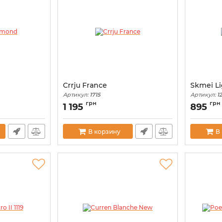
Crrju France
Skmei Li
Артикул:
1715
Артикул:
1
грн
грн
1 195
895
В корзину
В