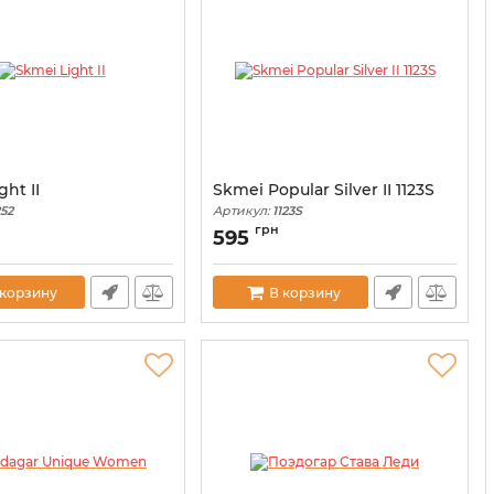
ght II
Skmei Popular Silver II 1123S
252
Артикул:
1123S
грн
595
 корзину
В корзину