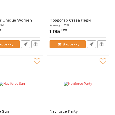
r Unique Women
Поэдогар Става Леди
678
Артикул:
1631
н
грн
1 195
 корзину
В корзину
e Sun
Naviforce Party