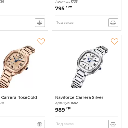
736
Артикул:
1735
грн
795
з
Под заказ
 Carrera RoseGold
Naviforce Carrera Silver
683
Артикул:
1682
грн
989
з
Под заказ