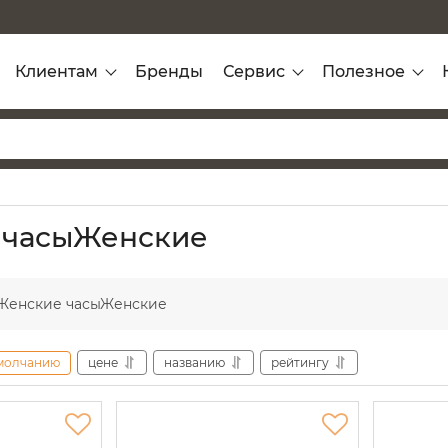
Клиентам
Бренды
Сервис
Полезное
 часыЖенские
 Женские часыЖенские
молчанию
цене
названию
рейтингу