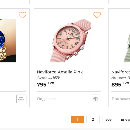
Naviforce Amelia Pink
Naviforc
Артикул:
1639
Артикул:
1
грн
грн
795
895
Под заказ
Под зака
1
2
все
впер