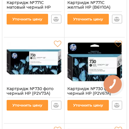
Картридж №771C
Картридж №771C
матовый черный HP
желтый HP (B6Y10A)
(B6Y07A)
Артикул:
CI-HP-B6Y10A-Y
Артикул:
CI-HP-B6Y07A-MB
Уточнить цену
Уточнить цену
Картридж №730 фото
Картридж №730 фото
черный HP (P2V73A)
черный HP (P2V67A)
Артикул:
CI-HP-P2V73A-B
Артикул:
CI-HP-P2V67A-B
Уточнить цену
Уточнить цену