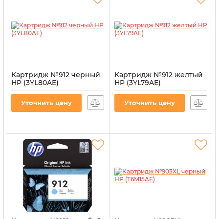
Картридж №912 черный
Картридж №912 желтый
HP (3YL80AE)
HP (3YL79AE)
Артикул:
CI-HP-3YL80AE-B
Артикул:
CI-HP-3YL79AE-Y
Уточнить цену
Уточнить цену