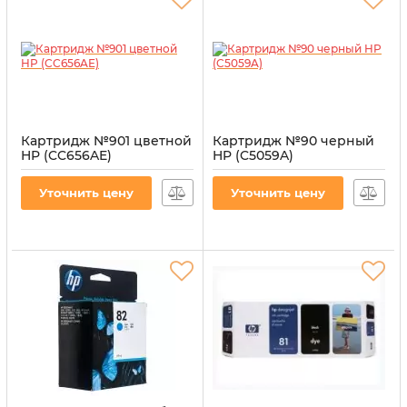
Картридж №901 цветной
Картридж №90 черный
HP (CC656AE)
HP (C5059A)
Артикул:
CI-HP-CC656AE-C
Артикул:
CI-HP-C5059A-B
Уточнить цену
Уточнить цену