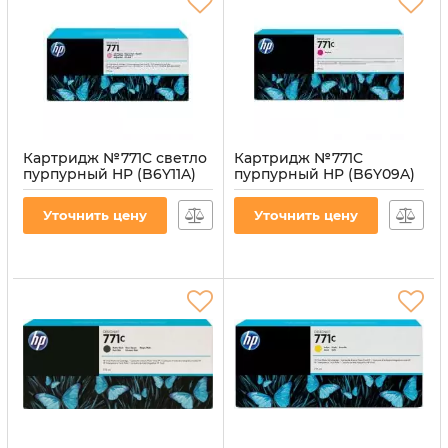
Картридж №771C светло
Картридж №771C
пурпурный HP (B6Y11A)
пурпурный HP (B6Y09A)
Артикул:
CI-HP-B6Y11A-LM
Артикул:
CI-HP-B6Y09A-M
Уточнить цену
Уточнить цену