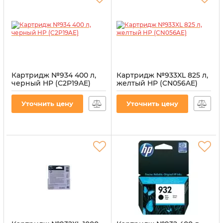
Картридж №934 400 л,
Картридж №933XL 825 л,
черный HP (C2P19AE)
желтый HP (CN056AE)
Артикул:
CI-HP-C2P19AE-B
Артикул:
CI-HP-CN056AE-Y
Уточнить цену
Уточнить цену