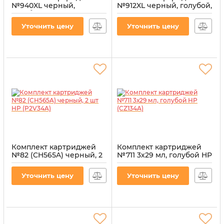
№940XL черный,
№912XL черный, голубой,
голубой, пурпурный,
пурпурный, желтый HP
желтый HP (C2N93AE)
(3YP34AE)
Уточнить цену
Уточнить цену
Артикул:
CI-HP-C2N93AE-B-CMY
Артикул:
CI-HP-3YP34AE-B-CMY
Комплект картриджей
Комплект картриджей
№82 (CH565A) черный, 2
№711 3х29 мл, голубой HP
шт HP (P2V34A)
(CZ134A)
Артикул:
CI-HP-CH565AD-B
Артикул:
CI-HP-CZ134A-C
Уточнить цену
Уточнить цену