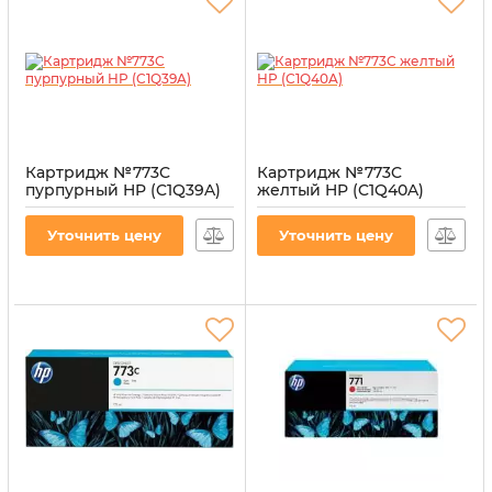
Картридж №773C
Картридж №773C
пурпурный HP (C1Q39A)
желтый HP (C1Q40A)
Артикул:
CI-HP-C1Q39A
Артикул:
CI-HP-C1Q40A
Уточнить цену
Уточнить цену