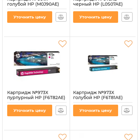
голубой HP (M0J90AE)
черный HP (L0S07AE)
Артикул:
CI-HP-M0J90AE-C
Артикул:
CI-HP-L0S07AE-B
Уточнить цену
Уточнить цену
Картридж №973X
Картридж №973X
пурпурный HP (F6T82AE)
голубой HP (F6T81AE)
Артикул:
CI-HP-F6T82AE-M
Артикул:
CI-HP-F6T81AE-C
Уточнить цену
Уточнить цену