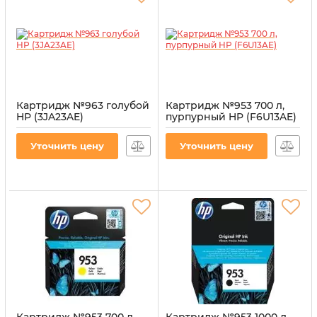
Картридж №963 голубой
Картридж №953 700 л,
HP (3JA23AE)
пурпурный HP (F6U13AE)
Артикул:
CI-HP-3JA23AE-CY
Артикул:
CI-HP-F6U13AE-M
Уточнить цену
Уточнить цену