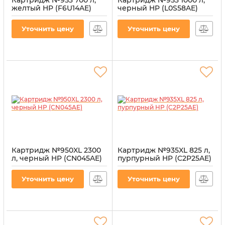
Картридж №953 700 л,
Картридж №953 1000 л,
желтый HP (F6U14AE)
черный HP (L0S58AE)
Артикул:
CI-HP-F6U14AE-Y
Артикул:
CI-HP-L0S58AE-B
Уточнить цену
Уточнить цену
Картридж №950XL 2300
Картридж №935XL 825 л,
л, черный HP (CN045AE)
пурпурный HP (C2P25AE)
Артикул:
CI-HP-CN045AE-B
Артикул:
CI-HP-C2P25AE-M-XL
Уточнить цену
Уточнить цену