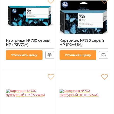
Картридж №730 серый
Картридж №730 серый
HP (P2V72A)
HP (P2V66A)
Артикул:
CI-HP-P2V72A-G
Артикул:
CI-HP-P2V66A-G
Уточнить цену
Уточнить цену