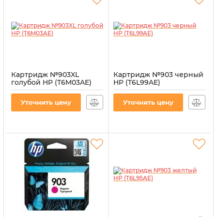
Картридж №903XL
Картридж №903 черный
голубой HP (T6M03AE)
HP (T6L99AE)
Артикул:
CI-HP-T6M03AE-C
Артикул:
CI-HP-T6L99AE-B
Уточнить цену
Уточнить цену