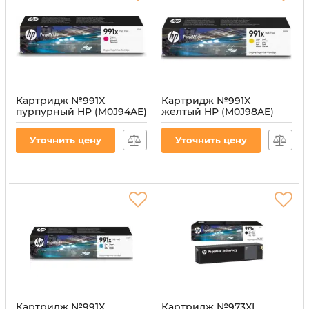
Картридж №991X
Картридж №991X
пурпурный HP (M0J94AE)
желтый HP (M0J98AE)
Артикул:
CI-HP-M0J94AE-M
Артикул:
CI-HP-M0J98AE-Y
Уточнить цену
Уточнить цену
Картридж №991X
Картридж №973XL