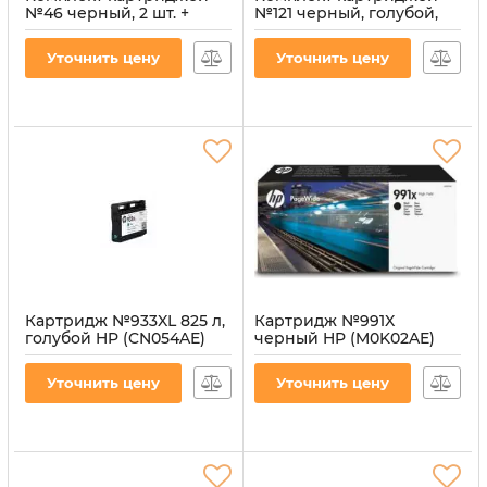
№46 черный, 2 шт. +
№121 черный, голубой,
картридж №46 цветной
пурпурный, желтый HP
HP (F6T40AE)
(CN637HE)
Уточнить цену
Уточнить цену
Артикул:
CI-HP-F6T40AE-2B-1C
Артикул:
CI-HP-CN637HE-B-CMY
Картридж №933XL 825 л,
Картридж №991X
голубой HP (CN054AE)
черный HP (M0K02AE)
Артикул:
CI-HP-CN054AE-CY
Артикул:
CI-HP-M0K02AE-B
Уточнить цену
Уточнить цену