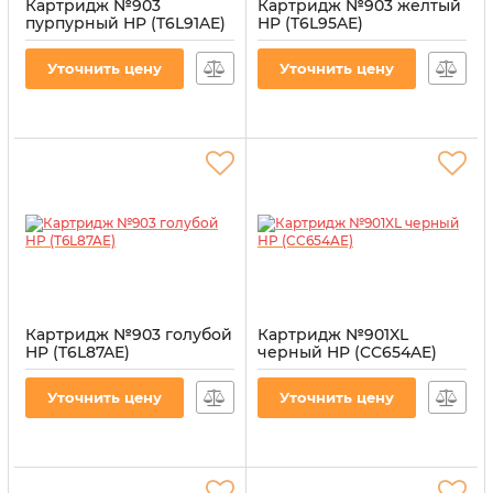
Картридж №903
Картридж №903 желтый
пурпурный HP (T6L91AE)
HP (T6L95AE)
Артикул:
CI-HP-T6L91AE-M
Артикул:
CI-HP-T6L95AE-Y
Уточнить цену
Уточнить цену
Картридж №903 голубой
Картридж №901XL
HP (T6L87AE)
черный HP (CC654AE)
Артикул:
CI-HP-T6L87AE-C
Артикул:
CI-HP-CC654AE-B
Уточнить цену
Уточнить цену