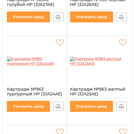
голубой HP (3JA27AE)
HP (3JA26AE)
Артикул:
CI-HP-3JA27AE-CY
Артикул:
CI-HP-3JA26AE-B
Уточнить цену
Уточнить цену
Картридж №963
Картридж №963 желтый
пурпурный HP (3JA24AE)
HP (3JA25AE)
Артикул:
CI-HP-3JA24AE-M
Артикул:
CI-HP-3JA25AE-Y
Уточнить цену
Уточнить цену