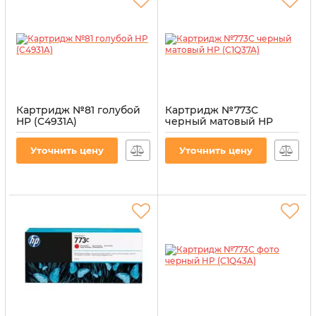
Картридж №81 голубой
Картридж №773C
HP (C4931A)
черный матовый HP
(C1Q37A)
Артикул:
CI-HP-C4931A-CY
Артикул:
CI-HP-C1Q37A
Уточнить цену
Уточнить цену