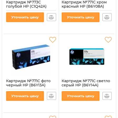
Картридж №773C
Картридж №771C хром
голубой HP (C1Q42A)
красный HP (B6Y08A)
Артикул:
CI-HP-C1Q42A
Артикул:
CI-HP-B6Y08A-CR
Уточнить цену
Уточнить цену
Картридж №771C фото
Картридж №771C светло
черный HP (B6Y13A)
серый HP (B6Y14A)
Артикул:
CI-HP-B6Y13A-PB
Артикул:
CI-HP-B6Y14A-LG
Уточнить цену
Уточнить цену