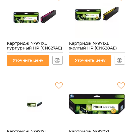
Картридж №971XL
Картридж №971XL
пурпурный HP (CN627AE)
желтый HP (CN628AE)
Артикул:
CI-HP-CN627AE-M
Артикул:
CI-HP-CN628AE-Y
Уточнить цену
Уточнить цену
Картридж №971XL
Картридж №970XL