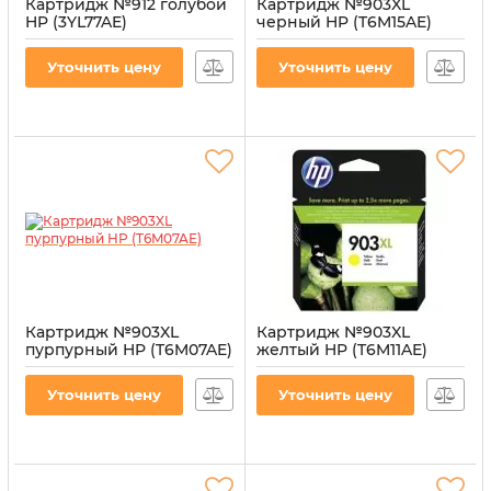
Картридж №912 голубой
Картридж №903XL
HP (3YL77AE)
черный HP (T6M15AE)
Артикул:
CI-HP-3YL77AE-CY
Артикул:
CI-HP-T6M15AE-B
Уточнить цену
Уточнить цену
Картридж №903XL
Картридж №903XL
пурпурный HP (T6M07AE)
желтый HP (T6M11AE)
Артикул:
CI-HP-T6M07AE-M
Артикул:
CI-HP-T6M11AE-Y
Уточнить цену
Уточнить цену