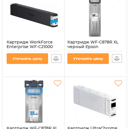
Картридж WorkForce
Картридж WF-С878R XL
Enterprise WF-C21000
черный Epson
голубой Epson
(C13T05A100)
(C13T02Y200)
Артикул:
CI-EPS-T05A100-B
Уточнить цену
Уточнить цену
Артикул:
CI-EPS-T02Y200-CY
Картридж WF-С878R XL
Картридж UltraChrome