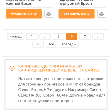
желтый Epson
пурпурный Epson
(C13T945440)
(C13T945340)
Артикул:
CI-EPS-T945440-Y
Артикул:
CI-EPS-T945340-M
Уточнить цену
Уточнить цену
« назад
1
...
5
6
7
...
18
все
вперёд »
КАКИЕ БРЕНДЫ ОРИГИНАЛЬНЫХ
КАРТРИДЖЕЙ ПРЕДСТАВЛЕНЫ НА САЙТЕ?
На сайте доступны оригинальные картриджи
для струйных принтеров и МФУ от брендов
Canon, Epson, HP и других. Например, Canon
CLI-8, HP 305, Epson T6641 и другие модели для
соответствующих принтеров.