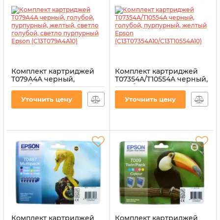
Комплект картриджей
Комплект картриджей
T079A4A черный,
T07354A/T10554A черный,
голубой, пурпурный,
голубой, пурпурный,
желтый, светло голубой,
желтый Epson
Уточнить цену
Уточнить цену
светло пурпурный Epson
(C13T07354A10/C13T10554A10)
(C13T079A4A10)
Артикул:
CI-EPS-T07354A-CMYK
Артикул:
CI-EPS-T079A4A-6MP
Комплект картриджей
Комплект картриджей