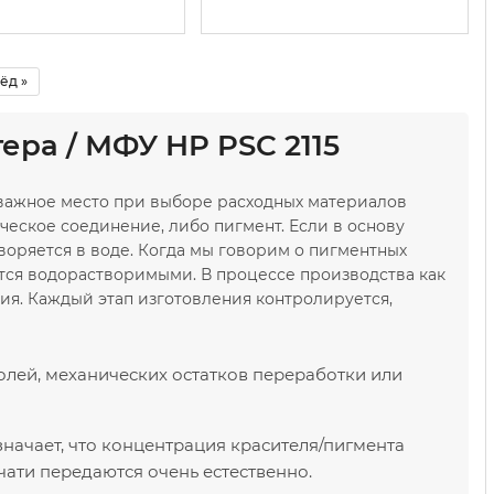
ёд »
ра / МФУ HP PSC 2115
 важное место при выборе расходных материалов
ческое соединение, либо пигмент. Если в основу
воряется в воде. Когда мы говорим о пигментных
ются водорастворимыми. В процессе производства как
ния. Каждый этап изготовления контролируется,
олей, механических остатков переработки или
значает, что концентрация красителя/пигмента
чати передаются очень естественно.