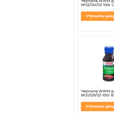
Чернила WWM д
№22/134/121 100г 
водорастворимые
для СНПЧ
Уточнить цен
Артикул:
H35/C-2
Чернила WWM д
№21/129/121 100г B
пигментная (H35/
СНПЧ
Уточнить цен
Артикул:
H35/BP-2