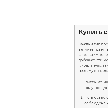
Купить 
Каждый тип про
занимает цвет п
совместимых чер
добавках, эти 
к красителю, та
поэтому вы мож
Высокоочище
полупродукт
Полностью с
соблюдена н