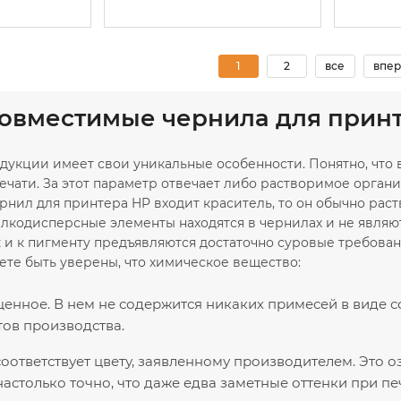
1
2
все
впер
совместимые чернила для принте
дукции имеет свои уникальные особенности. Понятно, что
ечати. За этот параметр отвечает либо растворимое органи
нил для принтера HP входит краситель, то он обычно раст
мелкодисперсные элементы находятся в чернилах и не явля
к и к пигменту предъявляются достаточно суровые требова
ете быть уверены, что химическое вещество:
нное. В нем не содержится никаких примесей в виде с
ов производства.
оответствует цвету, заявленному производителем. Это о
астолько точно, что даже едва заметные оттенки при пе