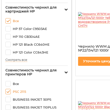
Совместимость чернил для
картриджей HP
Все
HP 57 Color C9503AE
HP 110 CB304AE
HP 121 Black CC640HE
Чернило WWM д
№22/134/121 1000г
HP 121 Color CC643HE
водорастворимое
для СНПЧ
Смотреть все
Уточнить цен
Артикул:
H35/Y-4
Совместимость чернил для
принтеров HP
Все
PSC 2115
BUSINESS INKJET 50PS
BUSINESS INKJET 110PLUS