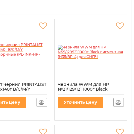
т чернил PRINTALIST
Чернила WWM для HP
х140г B/C/M/Y
№21/129/121 1000г Black
творимые (PL-INK-
пигментная (H35/BP-4) для
)
СНПЧ
ить цену
Уточнить цену
L-INK-HP-SET4
Артикул:
H35/BP-4