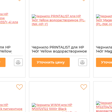
ля HP
Чернило PRINTALIST для HP
Чернила
 Yellow
140г Yellow водорастворимое
140г Ma
 (H35/Y-4)
(PL-INK-HP-Y)
водорас
HP-M)
Артикул:
PL-INK-HP-Y
у
Уточнить цену
Уточн
Артикул:
P