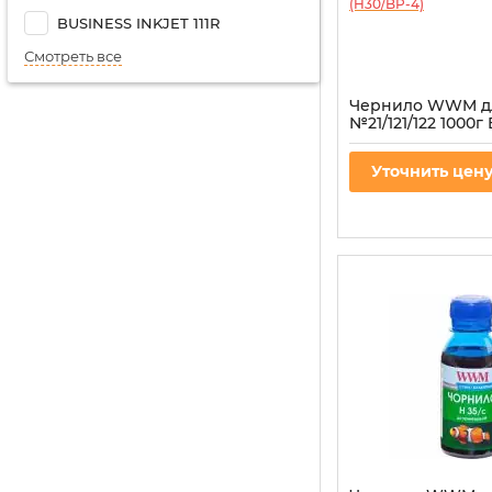
BUSINESS INKJET 111R
Смотреть все
Чернило WWM д
№21/121/122 1000г 
пигментное (H30
Артикул:
H30/BP-4
Уточнить цен