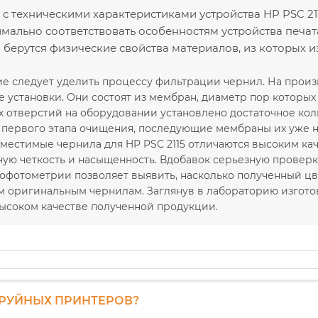
с техническими характеристиками устройства HP PSC 211
мально соответствовать особенностям устройства печа
 берутся физические свойства материалов, из которых 
е следует уделить процессу фильтрации чернил. На прои
установки. Они состоят из мембран, диаметр пор которых с
 отверстий на оборудовании установлено достаточное кол
е первого этапа очищения, последующие мембраны их уже н
местимые чернила для HP PSC 2115 отличаются высоким кач
ую четкость и насыщенность. Вдобавок серьезную проверку 
офотометрии позволяет выявить, насколько полученный цв
м оригинальным чернилам. Заглянув в лабораторию изгото
высоком качестве полученной продукции.
ТРУЙНЫХ ПРИНТЕРОВ?