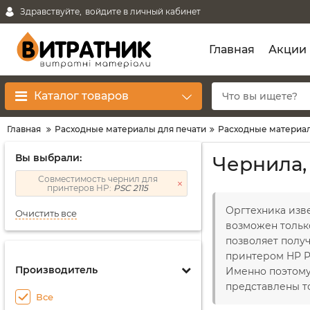
Здравствуйте,
войдите в личный кабинет
Главная
Акции
Каталог товаров
Главная
Расходные материалы для печати
Расходные материал
Вы выбрали:
Чернила,
Совместимость чернил для
принтеров HP:
PSC 2115
Оргтехника изв
Очистить все
возможен тольк
позволяет получ
принтером HP PS
Производитель
Именно поэтом
представлены т
Все