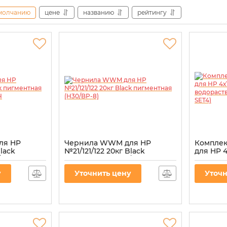
молчанию
цене
названию
рейтингу
ля HP
Чернила WWM для HP
Комплек
Black
№21/121/122 20кг Black
для HP 4
BP-8) для
пигментная (H30/BP-8)
водорас
HP-SET4
Артикул:
H30/BP-8
у
Уточнить цену
Уточн
Артикул:
P