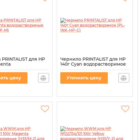
 PRINTALIST для HP
Чернило PRINTALIST для HP
genta
140г Cyan водорастворимое
творимые (PL-INK-
(PL-INK-HP-C)
Артикул:
PL-INK-HP-C
ить цену
Уточнить цену
L-INK-HP-M