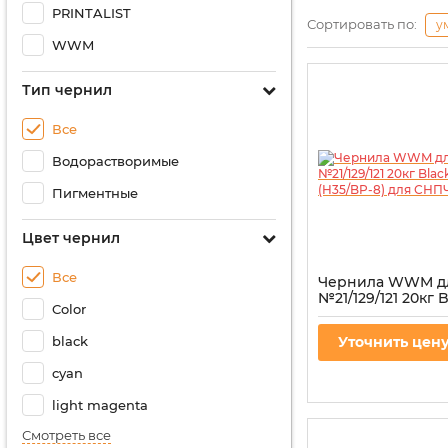
PRINTALIST
Сортировать по:
у
WWM
Тип чернил
Все
Водорастворимые
Пигментные
Цвет чернил
Все
Чернила WWM д
№21/129/121 20кг 
Color
пигментная (H35/
СНПЧ
black
Уточнить цен
Артикул:
H35/BP-8
cyan
light magenta
Смотреть все