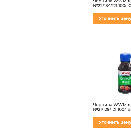
Чернила WWM д
№22/134/121 100г 
водорастворимые
для СНПЧ
Уточнить цен
Артикул:
H35/C-2
Чернила WWM д
№21/129/121 100г B
пигментная (H35/
СНПЧ
Уточнить цен
Артикул:
H35/BP-2