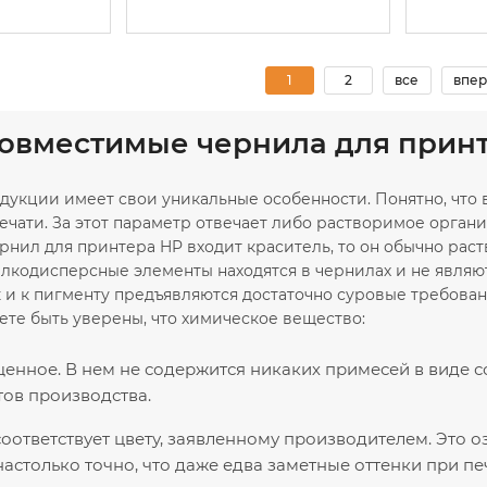
1
2
все
впер
совместимые чернила для принте
дукции имеет свои уникальные особенности. Понятно, что
ечати. За этот параметр отвечает либо растворимое органи
нил для принтера HP входит краситель, то он обычно раст
мелкодисперсные элементы находятся в чернилах и не явля
к и к пигменту предъявляются достаточно суровые требова
ете быть уверены, что химическое вещество:
нное. В нем не содержится никаких примесей в виде с
ов производства.
оответствует цвету, заявленному производителем. Это о
астолько точно, что даже едва заметные оттенки при пе