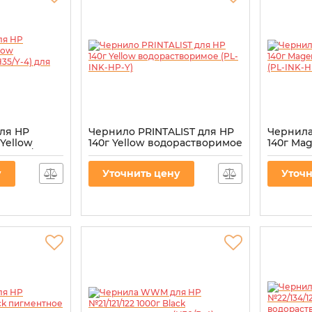
ля HP
Чернило PRINTALIST для HP
Чернила
 Yellow
140г Yellow водорастворимое
140г Ma
 (H35/Y-4)
(PL-INK-HP-Y)
водорас
HP-M)
Артикул:
PL-INK-HP-Y
у
Уточнить цену
Уточн
Артикул:
P