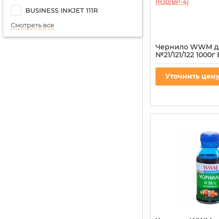
BUSINESS INKJET 111R
Смотреть все
Чернило WWM д
№21/121/122 1000г 
пигментное (H30
Артикул:
H30/BP-4
Уточнить цен