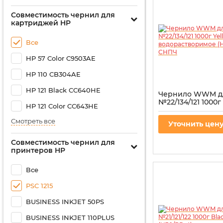
Совместимость чернил для
картриджей HP
Все
HP 57 Color C9503AE
HP 110 CB304AE
HP 121 Black CC640HE
Чернило WWM д
№22/134/121 1000г
HP 121 Color CC643HE
водорастворимое
для СНПЧ
Смотреть все
Уточнить цен
Артикул:
H35/Y-4
Совместимость чернил для
принтеров HP
Все
PSC 1215
BUSINESS INKJET 50PS
BUSINESS INKJET 110PLUS