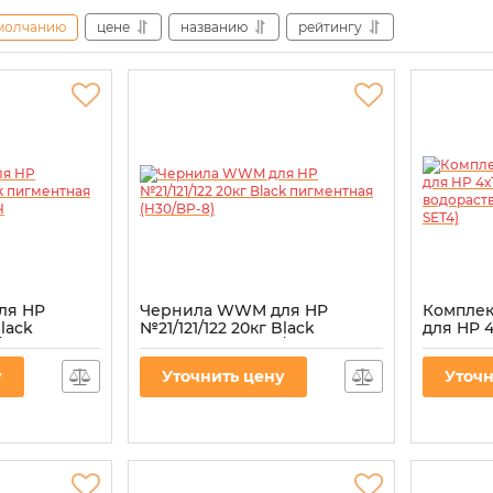
молчанию
цене
названию
рейтингу
ля HP
Чернила WWM для HP
Комплек
Black
№21/121/122 20кг Black
для HP 4
BP-8) для
пигментная (H30/BP-8)
водорас
HP-SET4
Артикул:
H30/BP-8
у
Уточнить цену
Уточн
Артикул:
P