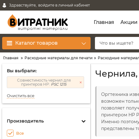
Здравствуйте,
войдите в личный кабинет
Главная
Акции
Каталог товаров
Главная
Расходные материалы для печати
Расходные материал
Вы выбрали:
Чернила,
Совместимость чернил для
принтеров HP:
PSC 1215
Оргтехника изв
Очистить все
возможен тольк
позволяет получ
принтером HP PS
Производитель
Именно поэтом
представлены т
Все