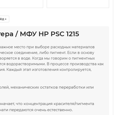
ёд »
ра / МФУ HP PSC 1215
 важное место при выборе расходных материалов
ческое соединение, либо пигмент. Если в основу
воряется в воде. Когда мы говорим о пигментных
ются водорастворимыми. В процессе производства как
ния. Каждый этап изготовления контролируется,
олей, механических остатков переработки или
значает, что концентрация красителя/пигмента
чати передаются очень естественно.