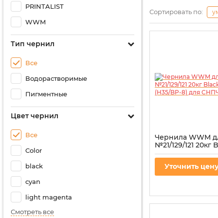
PRINTALIST
Сортировать по:
у
WWM
Тип чернил
Все
Водорастворимые
Пигментные
Цвет чернил
Все
Чернила WWM д
№21/129/121 20кг 
Color
пигментная (H35/
СНПЧ
black
Уточнить цен
Артикул:
H35/BP-8
cyan
light magenta
Смотреть все