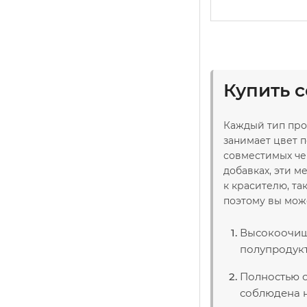
Купить 
Каждый тип про
занимает цвет п
совместимых чер
добавках, эти 
к красителю, та
поэтому вы мож
Высокоочище
полупродукт
Полностью с
соблюдена н