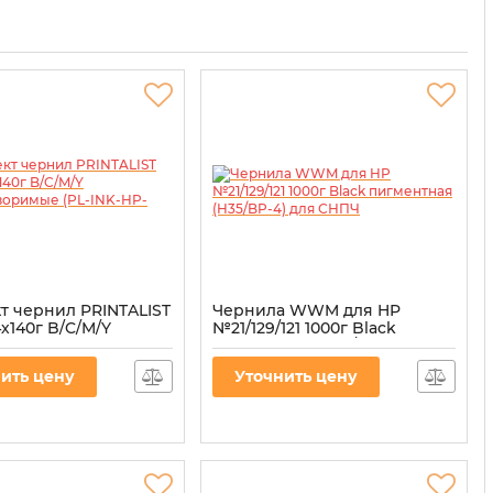
т чернил PRINTALIST
Чернила WWM для HP
х140г B/C/M/Y
№21/129/121 1000г Black
творимые (PL-INK-
пигментная (H35/BP-4) для
)
СНПЧ
ить цену
Уточнить цену
L-INK-HP-SET4
Артикул:
H35/BP-4