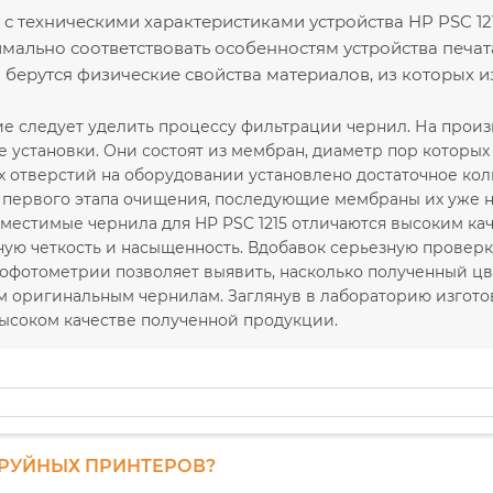
с техническими характеристиками устройства HP PSC 121
мально соответствовать особенностям устройства печа
 берутся физические свойства материалов, из которых 
е следует уделить процессу фильтрации чернил. На прои
установки. Они состоят из мембран, диаметр пор которых с
 отверстий на оборудовании установлено достаточное кол
е первого этапа очищения, последующие мембраны их уже н
местимые чернила для HP PSC 1215 отличаются высоким кач
ую четкость и насыщенность. Вдобавок серьезную проверку 
офотометрии позволяет выявить, насколько полученный цв
м оригинальным чернилам. Заглянув в лабораторию изгото
высоком качестве полученной продукции.
ТРУЙНЫХ ПРИНТЕРОВ?