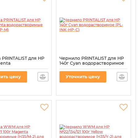
 PRINTALIST для HP
Чернило PRINTALIST для HP
genta
140г Cyan водорастворимое
творимые (PL-INK-
(PL-INK-HP-C)
Артикул:
PL-INK-HP-C
ить цену
Уточнить цену
L-INK-HP-M