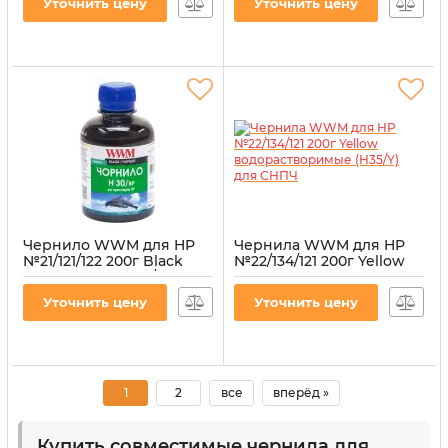
Уточнить цену
Уточнить цену
Артикул:
H35/BP-2
Артикул:
H30/B
Чернило WWM для HP
Чернила WWM для HP
№21/121/122 200г Black
№22/134/121 200г Yellow
пигментное (H30/BP)
водорастворимые
(H35/Y) для СНПЧ
Артикул:
H30/BP
Уточнить цену
Уточнить цену
Артикул:
H35/Y
1
2
все
вперёд »
Купить совместимые чернила для