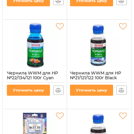
Уточнить цену
Уточнить цену
Артикул:
H35/M-2
Артикул:
H35/Y-2
Чернила WWM для HP
Чернила WWM для HP
№22/134/121 100г Cyan
№21/121/122 100г Black
водорастворимые
водорастворимые
(H35/C-2) для СНПЧ
(H30/B-2)
Уточнить цену
Уточнить цену
Артикул:
H35/C-2
Артикул:
H30/B-2