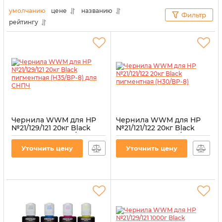
«Витратник»
сделали это за вас. В данном разделе
умолчанию
цене
названию
Фильтр
представлены товары, максимально совместимые
рейтингу
с данной моделью печатающего оборудования.
Чернила WWM для HP
Чернила WWM для HP
№21/129/121 20кг Black
№21/121/122 20кг Black
пигментная (H35/BP-8)
пигментная (H30/BP-8)
для СНПЧ
Артикул:
H30/BP-8
Уточнить цену
Уточнить цену
Артикул:
H35/BP-8