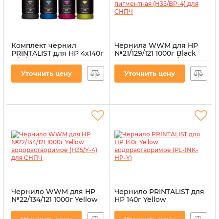
Комплект чернил
Чернила WWM для HP
PRINTALIST для HP 4х140г
№21/129/121 1000г Black
B/C/M/Y
пигментная (H35/BP-4)
водорастворимые (PL-
для СНПЧ
Уточнить цену
Уточнить цену
INK-HP-SET4)
Артикул:
H35/BP-4
Артикул:
PL-INK-HP-SET4
Чернило WWM для HP
Чернило PRINTALIST для
№22/134/121 1000г Yellow
HP 140г Yellow
водорастворимое
водорастворимое (PL-
(H35/Y-4) для СНПЧ
INK-HP-Y)