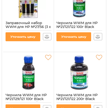
Заправочный набор
Чернила WWM для HP
WWM для HP №27/56 (3 x
№21/121/122 100г Black
20мл) 3шт x 20мл Black
пигментная (H30/BP-2)
водорастворимые
Артикул:
H30/BP-2
Уточнить цену
Уточнить цену
(IR3.H27/B)
Артикул:
IR3.H27/B
Чернила WWM для HP
Чернила WWM для HP
№21/129/121 100г Black
№21/121/122 200г Black
пигментная (H35/BP-2)
водорастворимые
для СНПЧ
(H30/B)