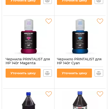
Уточнить цену
Уточнить цену
Артикул:
H35/Y-4
Артикул:
PL-INK-HP-Y
Чернила PRINTALIST для
Чернило PRINTALIST для
HP 140г Magenta
HP 140г Cyan
водорастворимые (PL-
водорастворимое (PL-
INK-HP-M)
INK-HP-C)
Уточнить цену
Уточнить цену
Артикул:
PL-INK-HP-M
Артикул:
PL-INK-HP-C