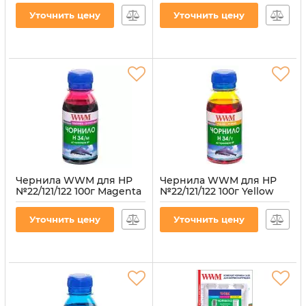
(H30/B-4)
(H30/B-2)
Уточнить цену
Уточнить цену
Артикул:
H30/B-4
Артикул:
H30/B-2
Чернила WWM для HP
Чернила WWM для HP
№22/121/122 100г Magenta
№22/121/122 100г Yellow
водорастворимые
водорастворимые
(H34/M-2)
(H34/Y-2)
Уточнить цену
Уточнить цену
Артикул:
H34/M-2
Артикул:
H34/Y-2