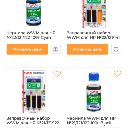
Чернила WWM для HP
Заправочный набор
№22/121/122 100г Cyan
WWM для HP №22/121/141
водорастворимые
(3 x 20 мл) 3шт x 20 мл
(H34/C-2)
C/M/Y водорастворимые
Уточнить цену
Уточнить цену
(IR3.H34/C)
Артикул:
H34/C-2
Артикул:
IR3.H34/C
Заправочный набор
Чернила WWM для HP
WWM для HP №21/121/122
№21/121/122 100г Black
(3 x 20мл) 3шт x 20мл
пигментная (H30/BP-2)