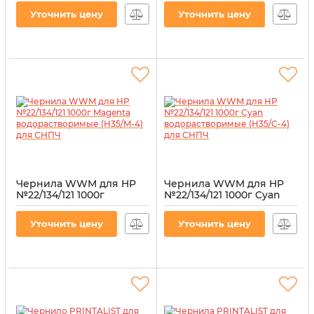
водорастворимые (PL-
Артикул:
H30/BP-8
Уточнить цену
Уточнить цену
INK-HP-SET4)
Артикул:
PL-INK-HP-SET4
Чернила WWM для HP
Чернила WWM для HP
№22/134/121 1000г
№22/134/121 1000г Cyan
Magenta
водорастворимые
водорастворимые
(H35/C-4) для СНПЧ
Уточнить цену
Уточнить цену
(H35/M-4) для СНПЧ
Артикул:
H35/C-4
Артикул:
H35/M-4