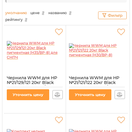
сотрудники нашего
интернет-магазина
«Витратник»
сделали это за вас. В данном разделе
умолчанию
цене
названию
Фильтр
представлены товары, максимально совместимые
рейтингу
с данной моделью печатающего оборудования.
Чернила WWM для HP
Чернила WWM для HP
№21/129/121 20кг Black
№21/121/122 20кг Black
пигментная (H35/BP-8)
пигментная (H30/BP-8)
для СНПЧ
Артикул:
H30/BP-8
Уточнить цену
Уточнить цену
Артикул:
H35/BP-8