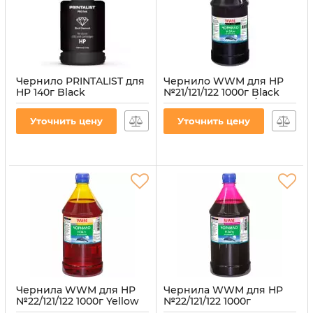
Чернило PRINTALIST для
Чернило WWM для HP
HP 140г Black
№21/121/122 1000г Black
водорастворимое (PL-
пигментное (H30/BP-4)
INK-HP-B)
Артикул:
H30/BP-4
Уточнить цену
Уточнить цену
Артикул:
PL-INK-HP-B
Чернила WWM для HP
Чернила WWM для HP
№22/121/122 1000г Yellow
№22/121/122 1000г
водорастворимые
Magenta