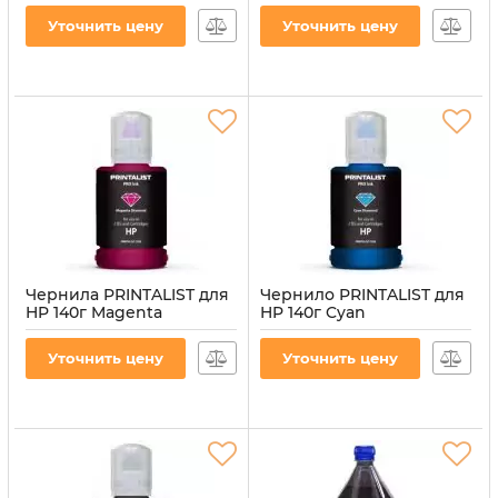
(H35/C-4) для СНПЧ
INK-HP-Y)
Уточнить цену
Уточнить цену
Артикул:
H35/C-4
Артикул:
PL-INK-HP-Y
Чернила PRINTALIST для
Чернило PRINTALIST для
HP 140г Magenta
HP 140г Cyan
водорастворимые (PL-
водорастворимое (PL-
INK-HP-M)
INK-HP-C)
Уточнить цену
Уточнить цену
Артикул:
PL-INK-HP-M
Артикул:
PL-INK-HP-C