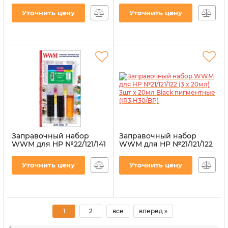
водорастворимые
водорастворимые
(H34/Y-2)
(H34/C-2)
Уточнить цену
Уточнить цену
Артикул:
H34/Y-2
Артикул:
H34/C-2
Заправочный набор
Заправочный набор
WWM для HP №22/121/141
WWM для HP №21/121/122
(3 x 20 мл) 3шт x 20 мл
(3 x 20мл) 3шт x 20мл
C/M/Y водорастворимые
Black пигментные
Уточнить цену
Уточнить цену
(IR3.H34/C)
(IR3.H30/BP)
Артикул:
IR3.H34/C
Артикул:
IR3.H30/BP
1
2
все
вперёд »