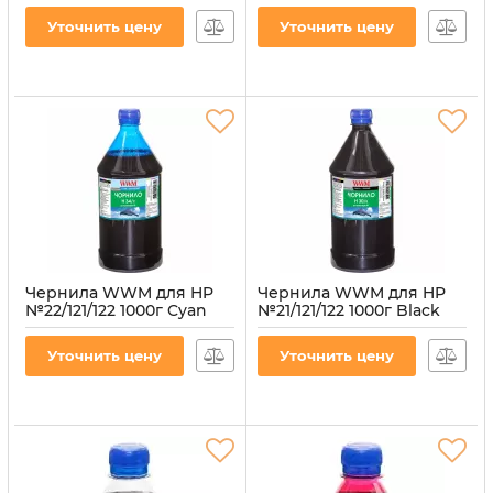
(H34/Y-4)
водорастворимые
Уточнить цену
Уточнить цену
(H34/M-4)
Артикул:
H34/Y-4
Артикул:
H34/M-4
Чернила WWM для HP
Чернила WWM для HP
№22/121/122 1000г Cyan
№21/121/122 1000г Black
водорастворимые
водорастворимые
(H34/C-4)
(H30/B-4)
Уточнить цену
Уточнить цену
Артикул:
H34/C-4
Артикул:
H30/B-4