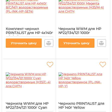
Комплект чернил
Чернила WWM для HP
PRINTALIST для HP 4х140г
№22/134/121 1000г
B/C/M/Y
Magenta
водорастворимые (PL-
водорастворимые
Уточнить цену
Уточнить цену
INK-HP-SET4)
(H35/M-4) для СНПЧ
Артикул:
PL-INK-HP-SET4
Артикул:
H35/M-4
Чернила WWM для HP
Чернило PRINTALIST для
№22/134/121 1000г Cyan
HP 140г Yellow
водорастворимые
водорастворимое (PL-