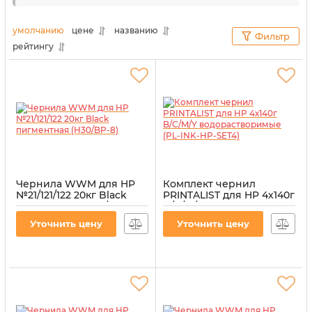
сотрудники нашего
интернет-магазина
«Витратник»
сделали это за вас. В данном разделе
умолчанию
цене
названию
Фильтр
представлены товары, максимально совместимые
рейтингу
с данной моделью печатающего оборудования.
Чернила WWM для HP
Комплект чернил
№21/121/122 20кг Black
PRINTALIST для HP 4х140г
пигментная (H30/BP-8)
B/C/M/Y
водорастворимые (PL-
Артикул:
H30/BP-8
Уточнить цену
Уточнить цену
INK-HP-SET4)
Артикул:
PL-INK-HP-SET4