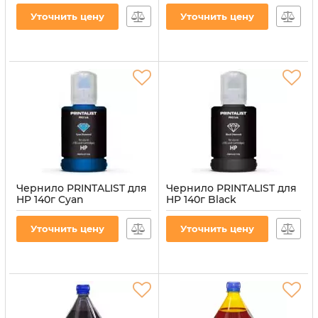
INK-HP-Y)
INK-HP-M)
Уточнить цену
Уточнить цену
Артикул:
PL-INK-HP-Y
Артикул:
PL-INK-HP-M
Чернило PRINTALIST для
Чернило PRINTALIST для
HP 140г Cyan
HP 140г Black
водорастворимое (PL-
водорастворимое (PL-
INK-HP-C)
INK-HP-B)
Уточнить цену
Уточнить цену
Артикул:
PL-INK-HP-C
Артикул:
PL-INK-HP-B