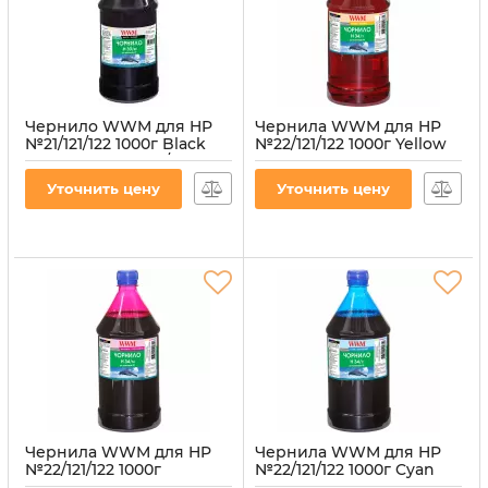
Чернило WWM для HP
Чернила WWM для HP
№21/121/122 1000г Black
№22/121/122 1000г Yellow
пигментное (H30/BP-4)
водорастворимые
(H34/Y-4)
Артикул:
H30/BP-4
Уточнить цену
Уточнить цену
Артикул:
H34/Y-4
Чернила WWM для HP
Чернила WWM для HP
№22/121/122 1000г
№22/121/122 1000г Cyan
Magenta
водорастворимые