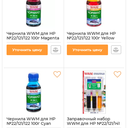
Чернила WWM для HP
Чернила WWM для HP
№22/121/122 100г Magenta
№22/121/122 100г Yellow
водорастворимые
водорастворимые
(H34/M-2)
(H34/Y-2)
Уточнить цену
Уточнить цену
Артикул:
H34/M-2
Артикул:
H34/Y-2
Чернила WWM для HP
Заправочный набор
№22/121/122 100г Cyan
WWM для HP №22/121/141