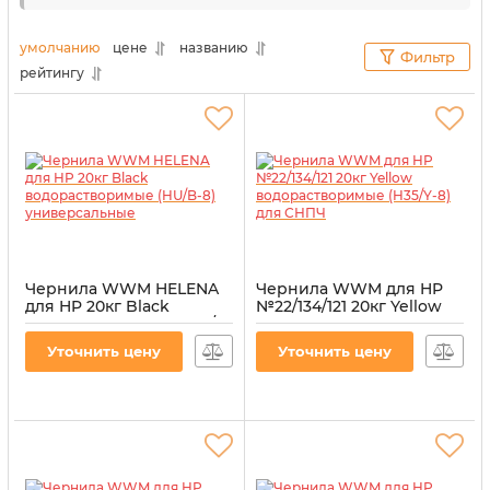
сотрудники нашего
интернет-магазина
«Витратник»
сделали это за вас. В данном разделе
умолчанию
цене
названию
Фильтр
представлены товары, максимально совместимые
рейтингу
с данной моделью печатающего оборудования.
Чернила WWM HELENA
Чернила WWM для HP
для HP 20кг Black
№22/134/121 20кг Yellow
водорастворимые (HU/B-
водорастворимые
8) универсальные
(H35/Y-8) для СНПЧ
Уточнить цену
Уточнить цену
Артикул:
HU/B-8
Артикул:
H35/Y-8