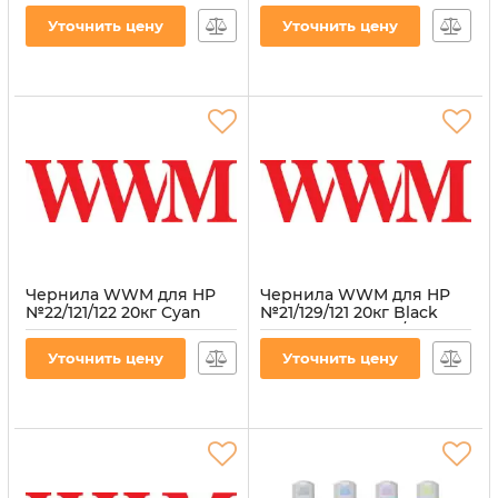
(H34/Y-8)
(H34/M-8)
Уточнить цену
Уточнить цену
Артикул:
H34/Y-8
Артикул:
H34/M-8
Чернила WWM для HP
Чернила WWM для HP
№22/121/122 20кг Cyan
№21/129/121 20кг Black
водорастворимые
пигментная (H35/BP-8)
(H34/C-8)
для СНПЧ
Уточнить цену
Уточнить цену
Артикул:
H34/C-8
Артикул:
H35/BP-8