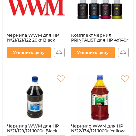
Чернила WWM для HP
Комплект чернил
№21/121/122 20кг Black
PRINTALIST для HP 4х140г
пигментная (H30/BP-8)
B/C/M/Y
водорастворимые (PL-
Артикул:
H30/BP-8
Уточнить цену
Уточнить цену
INK-HP-SET4)
Артикул:
PL-INK-HP-SET4
Чернила WWM для HP
Чернило WWM для HP
№21/129/121 1000г Black
№22/134/121 1000г Yellow
пигментная (H35/BP-4)
водорастворимое