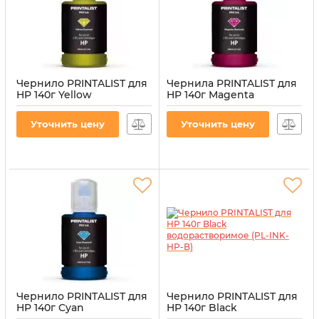
Чернило PRINTALIST для
Чернила PRINTALIST для
HP 140г Yellow
HP 140г Magenta
водорастворимое (PL-
водорастворимые (PL-
INK-HP-Y)
INK-HP-M)
Уточнить цену
Уточнить цену
Артикул:
PL-INK-HP-Y
Артикул:
PL-INK-HP-M
Чернило PRINTALIST для
Чернило PRINTALIST для
HP 140г Cyan
HP 140г Black