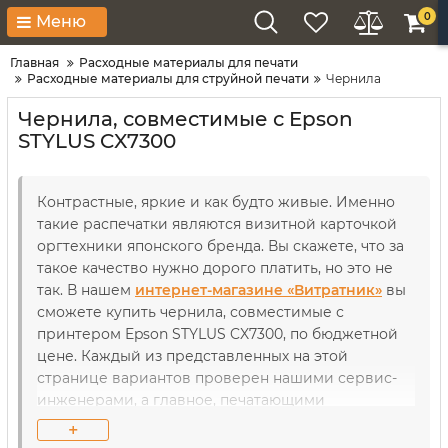
0
Меню
Главная
Расходные материалы для печати
Расходные материалы для струйной печати
Чернила
Чернила, совместимые с Epson
STYLUS CX7300
Контрастные, яркие и как будто живые. Именно
такие распечатки являются визитной карточкой
оргтехники японского бренда. Вы скажете, что за
такое качество нужно дорого платить, но это не
так. В нашем
интернет-магазине «Витратник»
вы
сможете купить чернила, совместимые с
принтером Epson STYLUS CX7300, по бюджетной
цене. Каждый из представленных на этой
странице вариантов проверен нашими сервис-
инженерами, а главное, печатающими
устройствами. Так что совместимость нашей
+
продукции гарантирована не на словах, а на деле.