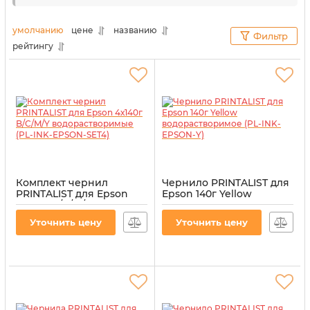
Даже после длительного использования
альтернативных расходных материалов
умолчанию
цене
названию
Фильтр
оргтехника все равно будет работать без
рейтингу
перебоев и с максимальной отдачей. Для наших
клиентов мы выбираем только проверенное
качество.
Комплект чернил
Чернило PRINTALIST для
PRINTALIST для Epson
Epson 140г Yellow
4х140г B/C/M/Y
водорастворимое (PL-
водорастворимые (PL-
INK-EPSON-Y)
Уточнить цену
Уточнить цену
INK-EPSON-SET4)
Артикул:
PL-INK-EPSON-Y
Артикул:
PL-INK-EPSON-SET4