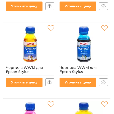
Black водорастворимые
Black водорастворимые
Уточнить цену
Уточнить цену
(E73/B-4)
(E73/B-2)
Артикул:
E73/B-4
Артикул:
E73/B-2
Чернила WWM для
Чернила WWM для
Epson Stylus
Epson Stylus
CX3700/TX119/TX419 100г
CX3700/TX119/TX419 100г
Yellow водорастворимые
Cyan водорастворимые
Уточнить цену
Уточнить цену
(E73/Y-2)
(E73/C-2)
Артикул:
E73/Y-2
Артикул:
E73/C-2