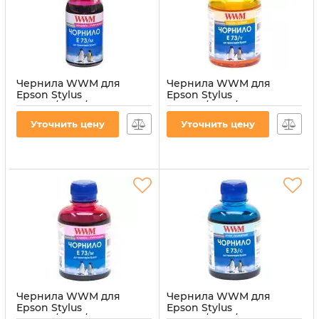
Чернила WWM для
Чернила WWM для
Epson Stylus
Epson Stylus
CX3700/TX119/TX419 100г
CX3700/TX119/TX419 200г
Magenta
Yellow водорастворимые
Уточнить цену
Уточнить цену
водорастворимые
(E73/Y)
(E73/M-2)
Артикул:
E73/Y
Артикул:
E73/M-2
Чернила WWM для
Чернила WWM для
Epson Stylus
Epson Stylus