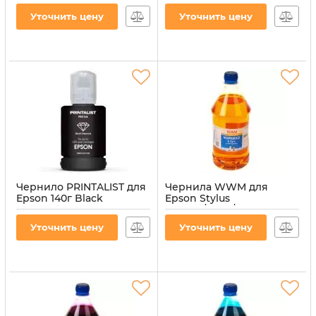
INK-EPSON-LC)
INK-EPSON-C)
Уточнить цену
Уточнить цену
Артикул:
PL-INK-EPSON-LC
Артикул:
PL-INK-EPSON-C
Чернило PRINTALIST для
Чернила WWM для
Epson 140г Black
Epson Stylus
водорастворимое (PL-
CX3700/TX119/TX419 1000г
INK-EPSON-B)
Yellow водорастворимые
Уточнить цену
Уточнить цену
(E73/Y-4)
Артикул:
PL-INK-EPSON-B
Артикул:
E73/Y-4