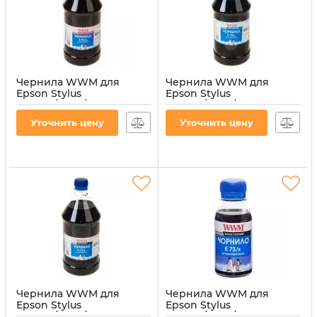
Чернила WWM для
Чернила WWM для
Epson Stylus
Epson Stylus
CX3700/TX119/TX419 1000г
CX3700/TX119/TX419 1000г
Magenta
Cyan водорастворимые
Уточнить цену
Уточнить цену
водорастворимые
(E73/C-4)
(E73/M-4)
Артикул:
E73/C-4
Артикул:
E73/M-4
Чернила WWM для
Чернила WWM для
Epson Stylus
Epson Stylus
CX3700/TX119/TX419 1000г
CX3700/TX119/TX419 100г