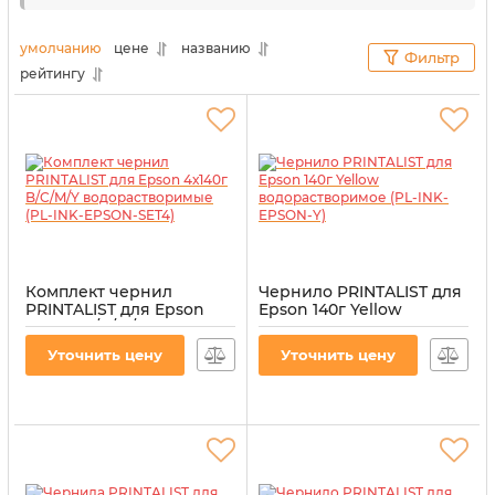
Даже после длительного использования
альтернативных расходных материалов
умолчанию
цене
названию
Фильтр
оргтехника все равно будет работать без
рейтингу
перебоев и с максимальной отдачей. Для наших
клиентов мы выбираем только проверенное
качество.
Комплект чернил
Чернило PRINTALIST для
PRINTALIST для Epson
Epson 140г Yellow
4х140г B/C/M/Y
водорастворимое (PL-
водорастворимые (PL-
INK-EPSON-Y)
Уточнить цену
Уточнить цену
INK-EPSON-SET4)
Артикул:
PL-INK-EPSON-Y
Артикул:
PL-INK-EPSON-SET4