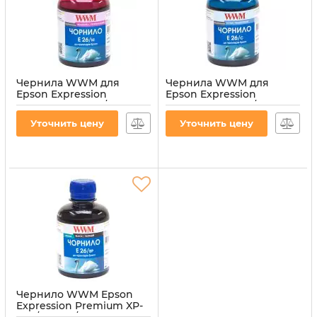
Чернила WWM для
Чернила WWM для
Epson Expression
Epson Expression
Premium XP-600/XP-
Premium XP-600/XP-
605/XP-700 200г Magenta
605/XP-700 200г Cyan
Уточнить цену
Уточнить цену
водорастворимые
водорастворимые
(E26/M)
(E26/C)
Артикул:
E26/M
Артикул:
E26/C
Чернило WWM Epson
Expression Premium XP-