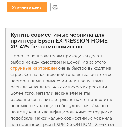
600/XP-605/XP-700 200г
Black пигментное
Уточнить цену
(E26/BP)
Артикул:
E26/BP
Купить совместимые чернила для
принтера Epson EXPRESSION HOME
XP-425 без компромиссов
Нередко пользователям приходится делать
выбор между качеством и ценой. Из-за этого
струйные картриджи
очень быстро выходят из
строя. Сопла печатающей головки загрязняются
посторонними примесями или продуктами
распада нежелательных химических реакций.
Более того, металлические элементы
расходников начинают ржаветь, что приводит к
поломке печатающего оборудования. Именно
поэтому наши квалифицированные сотрудники
подобрали максимально совместимые чернила
для принтера Epson EXPRESSION HOME XP-425 от