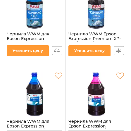
Чернила WWM для
Чернило WWM Epson
Epson Expression
Expression Premium XP-
Premium XP-600/XP-
600/XP-605/XP-700 100г
605/XP-700 100г Cyan
Black пигментное
Уточнить цену
Уточнить цену
водорастворимые
(E26/BP-2)
(E26/C-2)
Артикул:
E26/BP-2
Артикул:
E26/C-2
Чернила WWM для
Чернила WWM для
Epson Expression
Epson Expression
Premium XP-600/XP-
Premium XP-600/XP-