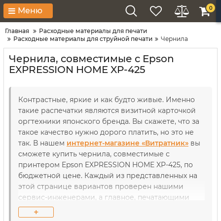
0
Меню
Главная
Расходные материалы для печати
Расходные материалы для струйной печати
Чернила
Чернила, совместимые с Epson
EXPRESSION HOME XP-425
Контрастные, яркие и как будто живые. Именно
такие распечатки являются визитной карточкой
оргтехники японского бренда. Вы скажете, что за
такое качество нужно дорого платить, но это не
так. В нашем
интернет-магазине «Витратник»
вы
сможете купить чернила, совместимые с
принтером Epson EXPRESSION HOME XP-425, по
бюджетной цене. Каждый из представленных на
этой странице вариантов проверен нашими
сервис-инженерами, а главное, печатающими
устройствами. Так что совместимость нашей
+
продукции гарантирована не на словах, а на деле.