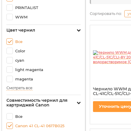
PRINTALIST
Сортировать по:
у
WWM
Цвет чернил
Все
Color
cyan
light magenta
magenta
Смотреть все
Чернило WWM д
CL-41C/CL-51C/CLI
Yellow водораст
Совместимость чернил для
(C41/Y-8)
картриджей Canon
Уточнить цен
Артикул:
C41/Y-8
Все
Canon 41 CL-41 0617B025