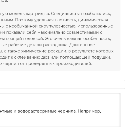
лов.
нную модель картриджа. Специалисты позаботились,
ьным. Поэтому удельная плотность, динамическая
аны с необычайной скрупулезностью. Использованные
Они показали себя максимально совместимыми с
печатающей головкой. Это очень важная особенность,
ные рабочие детали расходника. Длительное
 а также химические реакции, в результате которых
иводит к склеиванию дюз или поглощающей подушки.
х чернил от проверенных производителей.
ментные и водорастворимые чернила. Например,