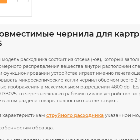
совместимые чернила для картр
5
 модель расходника состоит из отсека (-ов), который зап
номерного распределения вещества внутри расположен сп
м функционировании устройства играет именно печатающая
овывать микроскопические капли чернил объемом всего 2 п
ые изображения в максимальном разрешении 4800 dpi. Ес
0617B025, то через несколько рабочих циклов устройство за
 в этом разделе товары полностью соответствуют:
м характеристикам
струйного расходника
указанной мо
собенностям образца.