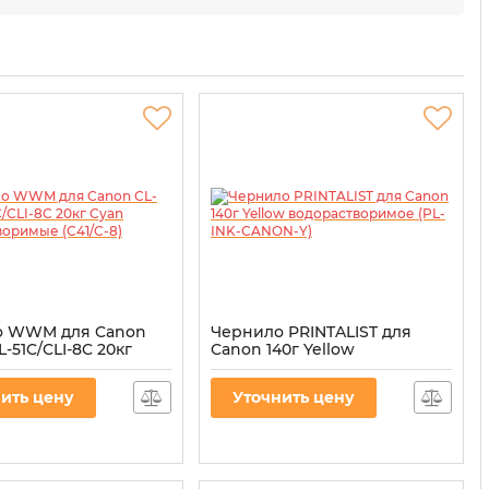
о WWM для Canon
Чернило PRINTALIST для
L-51C/CLI-8C 20кг
Canon 140г Yellow
дорастворимые
водорастворимое (PL-INK-
CANON-Y)
ить цену
Уточнить цену
41/C-8
Артикул:
PL-INK-CANON-Y