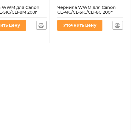
а WWM для Canon
Чернила WWM для Canon
L-51C/CLI-8M 200г
CL-41C/CL-51C/CLI-8C 200г
 водорастворимые
Cyan водорастворимые
(C41/C)
ить цену
Уточнить цену
41/M
Артикул:
C41/C