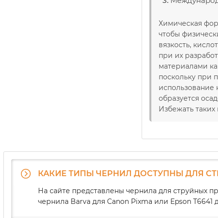
Международн
Химическая фор
чтобы физическ
вязкость, кисл
при их разрабо
материалами кар
поскольку при 
использование 
образуется оса
Избежать таких
КАКИЕ ТИПЫ ЧЕРНИЛ ДОСТУПНЫ ДЛЯ С
На сайте представлены чернила для струйных пр
чернила Barva для Canon Pixma или Epson T664