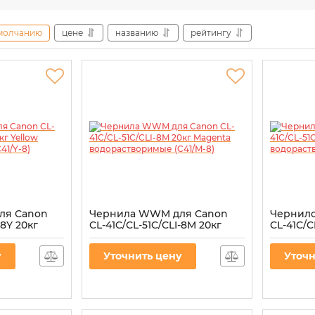
молчанию
цене
названию
рейтингу
ля Canon
Чернила WWM для Canon
Чернил
-8Y 20кг
CL-41C/CL-51C/CLI-8M 20кг
CL-41C/C
воримое
Magenta водорастворимые
Cyan во
(C41/M-8)
(C41/C-8)
у
Уточнить цену
Уточн
Артикул:
C41/M-8
Артикул:
C