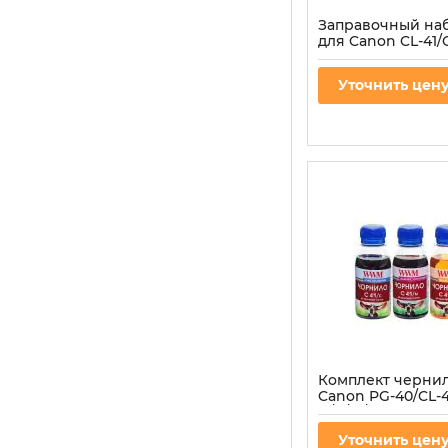
Заправочный н
для Canon CL-41/C
мл) 3шт x 20 мл C
водорастворимые 
Уточнить цен
Артикул:
IR3.C41/C
Комплект черни
Canon PG-40/CL-4
B/C/M/Y водора
(C40/41SET-2)
Уточнить цен
Артикул:
C40/41SET-2