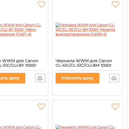
о WWM для Canon
Чернила WWM для Canon
L-51C/CLI-8Y 1000г
CL-41C/CL-51C/CLI-8M 1000г
водорастворимое
Magenta водорастворимые
(C41/M-4)
ить цену
Уточнить цену
41/Y-4
Артикул:
C41/M-4