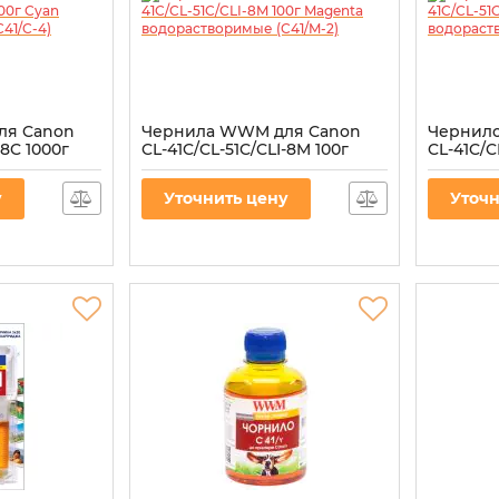
ля Canon
Чернила WWM для Canon
Чернил
-8C 1000г
CL-41C/CL-51C/CLI-8M 100г
CL-41C/C
оримые
Magenta водорастворимые
Yellow 
(C41/M-2)
(C41/Y-2)
у
Уточнить цену
Уточн
Артикул:
C41/M-2
Артикул:
C