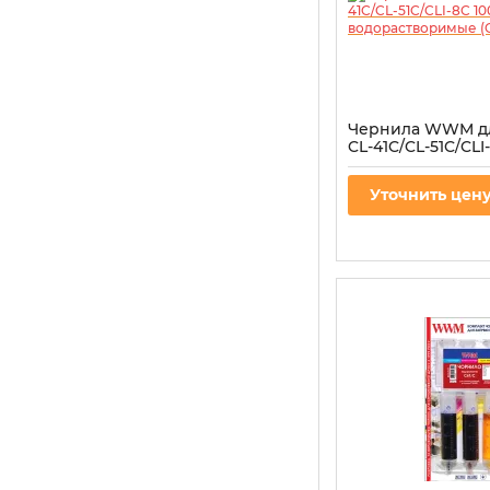
Чернила WWM д
CL-41C/CL-51C/CLI
Cyan водораств
(C41/C-4)
Уточнить цен
Артикул:
C41/C-4