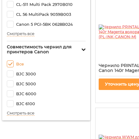
CL-511 Multi Pack 2970B010
CL 56 MultiPack 9059B003
Canon 5 PGI-5BK 0628B024
Смотреть все
Совместимость чернил для
принтеров Canon
Все
Чернило PRINTAL
Canon 140г Mage
BJC 3000
водорастворимое
CANON-M)
BJC 5000
Уточнить цен
Артикул:
PL-INK-CAN
BJC 6000
BJC 6100
Смотреть все