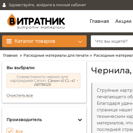
Здравствуйте,
войдите в личный кабинет
Главная
Акции
Каталог товаров
Главная
Расходные материалы для печати
Расходные материал
Вы выбрали:
Чернила,
Совместимость чернил для
картриджей Canon:
Canon 41 CL-41
0617B025
Струйные картр
Очистить все
печатающего об
Благодаря удач
странице наше
техническим ха
Производитель
материалов, что
последней стран
Все