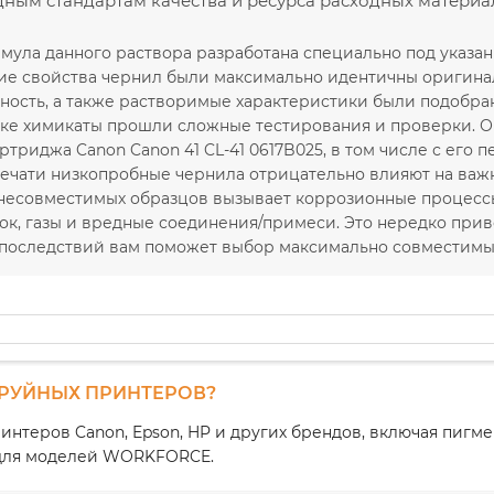
ым стандартам качества и ресурса расходных материа
мула данного раствора разработана специально под указа
ие свойства чернил были максимально идентичны оригинал
отность, а также растворимые характеристики были подобр
тке химикаты прошли сложные тестирования и проверки. 
триджа Canon Canon 41 CL-41 0617B025, в том числе с его 
печати низкопробные чернила отрицательно влияют на важ
несовместимых образцов вызывает коррозионные процессы,
док, газы и вредные соединения/примеси. Это нередко пр
 последствий вам поможет выбор максимально совместимы
ТРУЙНЫХ ПРИНТЕРОВ?
интеров Canon, Epson, HP и других брендов, включая пиг
1 для моделей WORKFORCE.