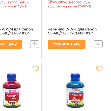
о WWM для Canon
Чернило WWM для Canon
L-51C/CLI-8Y 100г
CL-41C/CL-51C/CLI-8C 100г
водорастворимые
Cyan водорастворимые
(C41/C-2)
ить цену
Уточнить цену
41/Y-2
Артикул:
C41/C-2