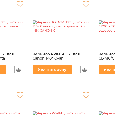
IST для
Чернило PRINTALIST для
Чернил
nta
Canon 140г Cyan
CL-41C/C
 (PL-INK-
водорастворимое (PL-INK-
Yellow 
CANON-C)
(C41/Y-4)
у
Уточнить цену
Уточн
ON-M
Артикул:
PL-INK-CANON-C
Артикул:
C