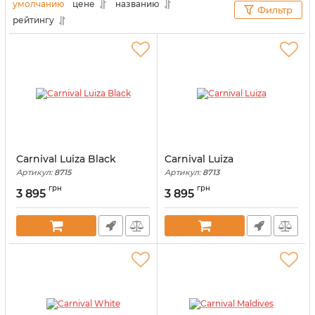
попаданию влаги или пыли. Итак, давайте узнаем,
умолчанию
цене
названию
Фильтр
как правильно выбрать изделие с позиции ваших
рейтингу
предпочтений.
Carnival Luiza Black
Carnival Luiza
Артикул:
8715
Артикул:
8713
грн
грн
3 895
3 895