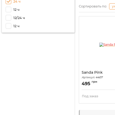
24 ч
Сортировать по:
у
12 ч
12/24 ч
12 ч
Sanda Pink
Артикул:
4407
грн
495
Под заказ