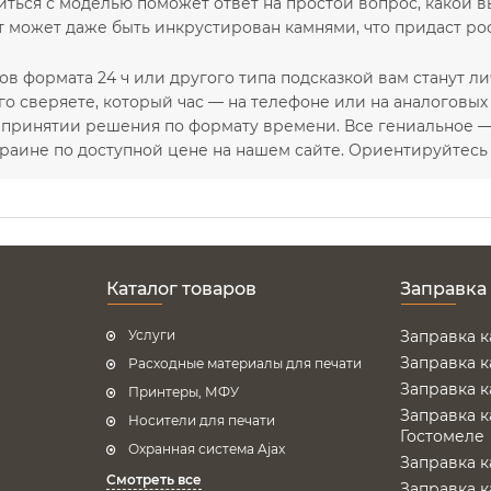
иться с моделью поможет ответ на простой вопрос, какой 
 может даже быть инкрустирован камнями, что придаст ро
ов формата 24 ч или другого типа подсказкой вам станут 
го сверяете, который час — на телефоне или на аналоговых
 принятии решения по формату времени. Все гениальное —
раине по доступной цене на нашем сайте. Ориентируйтесь в
Каталог товаров
Заправка
Услуги
Заправка 
Заправка 
Расходные материалы для печати
Заправка 
Принтеры, МФУ
Заправка 
Носители для печати
Гостомеле
Охранная система Ajax
Заправка 
Смотреть все
Заправка 