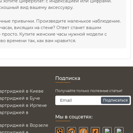
вы хотите циферблат: с индексацией или цифрами.
скошный вид вашему аксессуару.
личные привычки. Произведите маленькое наблюдение.
 часах, висящих на стене? Ответ станет вашим
 просто. Купите женские часы нужной модели с
о времени так, как вам нравится.
Подписка
картриджей в Киеве
Получайте только полезные статьи!
картриджей в Буче
Подписаться
картриджей в Ирпене
картриджей в
Мы в соцсетях:
картриджей в Ворзеле
картриджей в