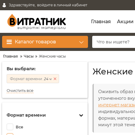
Здравствуйте,
войдите в личный кабинет
Главная
Акции
Каталог товаров
Главная
Часы
Женские часы
Вы выбрали:
Женские 
Формат времени:
24 ч
Очистить все
Оживить образ п
утонченного вку
интернет-магаз
индивидуальност
Формат времени
формах, материа
минут этой теме
Все