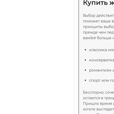
Купить 
Выбор действите
поможет ваше вн
принципы выбор
прежде чем пере
вам/ей больше 
классика ил
консерватиз
романтизм и
спорт или г
Бесспорно, соч
остаются в трен
Пришло время и
хотите выглядет