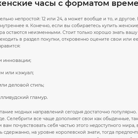
женские часы с форматом време
льно непростой: 12 или 24, а может вообще и то, и друго
утреннее я. Конечно, если вы собираетесь купить женские ч
а остаются неизменными. Стоит только хорошо знать вашу 
ходить в раздел покупки, откровенно оцените свои или ее
нравится:
и инновации;
м или кэжуал;
ли деловой стиль;
олливудский гламур.
етание модных направлений сегодня достаточно популярно
де. Селебрити все чаще дополняют свои как обыденные, та
 вам почувствовать себя частью этого недоступного мира,
ь сдержанно, на уровне королевской знати, тогда предпочт