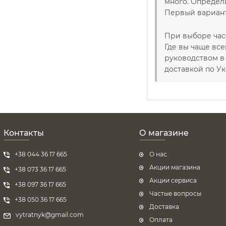
много. Определ
Первый вариант
При выборе час
Где вы чаще все
руководством в
доставкой по Ук
Контакты
О магазине
+38 044 36 17 665
О нас
Акции магазина
+38 073 36 17 665
Акции сервиса
+38 097 36 17 665
Частые вопросы
+38 050 36 17 665
Доставка
vytratnyk@gmail.com
Оплата