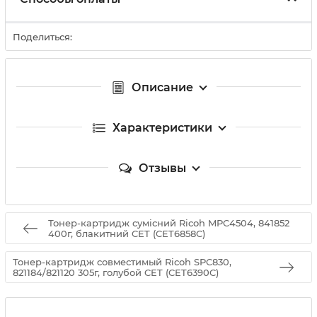
Поделиться:
Описание
Характеристики
Отзывы
Тонер-картридж сумісний Ricoh MPC4504, 841852
400г, блакитний CET (CET6858C)
Тонер-картридж совместимый Ricoh SPC830,
821184/821120 305г, голубой CET (CET6390C)