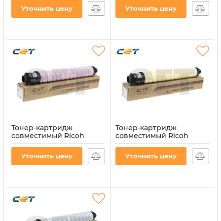
CET (CET6858C)
голубой CET (CET6660C)
Уточнить цену
Уточнить цену
Артикул:
CET6660C
Тонер-картридж
Тонер-картридж
совместимый Ricoh
совместимый Ricoh
MPC4503, 841851 455г,
MPC4503, 841850 437г,
пурпурный CET
желтый CET (CET6660Y)
Уточнить цену
Уточнить цену
(CET6660M)
Артикул:
CET6660Y
Артикул:
CET6660M