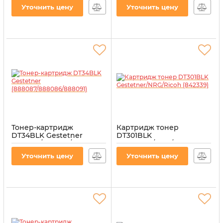
Артикул:
T-GEST-DT50BLK
Артикул:
T-GEST-DT415BLK
Уточнить цену
Уточнить цену
Тонер-картридж
Картридж тонер
DT34BLK Gestetner
DT301BLK
(888087/888086/888091)
Gestetner/NRG/Ricoh
(842339)
Артикул:
T-GEST-DT34BLK
Уточнить цену
Уточнить цену
Артикул:
T-GEST-DT301BLK