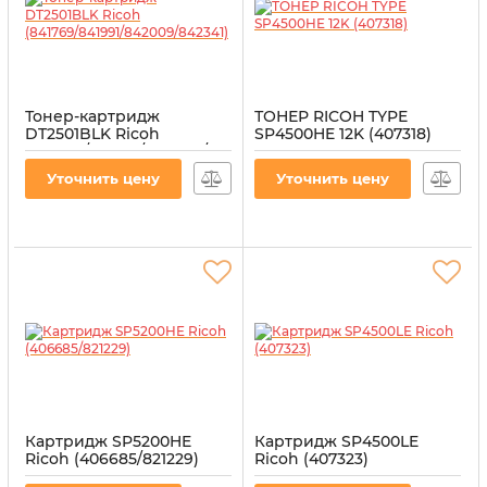
Тонер-картридж
ТОНЕР RICOH TYPE
DT2501BLK Ricoh
SP4500HE 12K (407318)
(841769/841991/842009/842341)
Артикул:
T-RIC-SP4500-12
Артикул:
T-RIC-2501E
Уточнить цену
Уточнить цену
Картридж SP5200HE
Картридж SP4500LE
Ricoh (406685/821229)
Ricoh (407323)
Артикул:
CT-RIC-SP5200H
Артикул:
CT-RIC-4500L