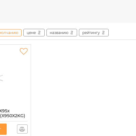
молчанию
цене
названию
рейтингу
X95x
(X950X2KG)
у