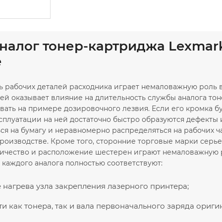
аналог тонер-картриджа Lexmar
е
ь рабочих деталей расходника играет немаловажную роль в 
ей оказывает влияние на длительность службы аналога то
ть на примере дозировочного лезвия. Если его кромка буде
сплуатации на ней достаточно быстро образуются дефекты и
ся на бумагу и неравномерно распределяться на рабочих ча
роизводстве. Кроме того, сторонние торговые марки серье
личество и расположение шестерен играют немаловажную 
 каждого аналога полностью соответствуют:
 нагрева узла закрепления лазерного принтера;
и как тонера, так и вала первоначального заряда ориг