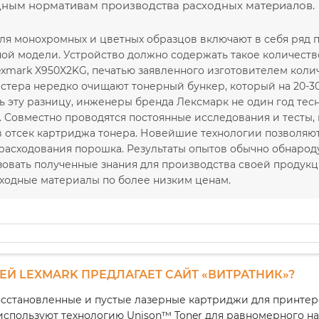
ным нормативам производства расходных материалов.
ля монохромных и цветных образцов включают в себя ряд п
ной модели. Устройство должно содержать такое количеств
xmark X950X2KG, печатью заявленного изготовителем колич
стера нередко очищают тонерный бункер, который на 20-3
 эту разницу, инженеры бренда Лексмарк не один год тес
. Совместно проводятся постоянные исследования и тесты,
в отсек картриджа тонера. Новейшие технологии позволяю
расходования порошка. Результаты опытов обычно обнароду
овать полученные знания для производства своей продукц
ходные материалы по более низким ценам.
Й LEXMARK ПРЕДЛАГАЕТ САЙТ «ВИТРАТНИК»?
сстановленные и пустые лазерные картриджи для принтеро
спользуют технологию Unison™ Toner для равномерного нан