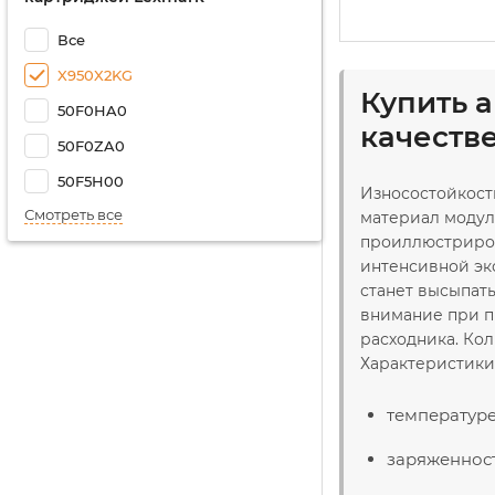
Все
X950X2KG
Купить 
50F0HA0
качеств
50F0ZA0
50F5H00
Износостойкост
Смотреть все
материал модул
проиллюстрирова
интенсивной эк
станет высыпать
внимание при п
расходника. Ко
Характеристики
температуре
заряженност