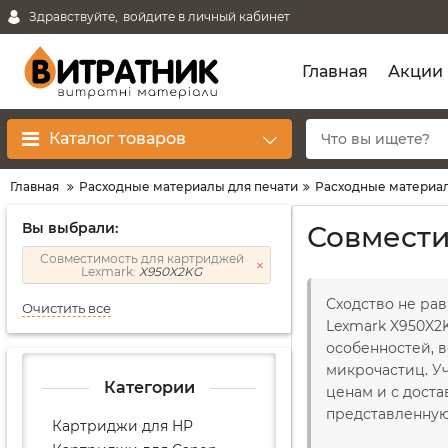
Здравствуйте,
войдите в личный кабинет
Главная
Акции
Каталог товаров
Главная
Расходные материалы для печати
Расходные материал
Вы выбрали:
Совмести
Совместимость для картриджей
Lexmark:
X950X2KG
Сходство не рав
Очистить все
Lexmark X950X2
особенностей, в
микрочастиц. У
Категории
ценам и с доста
представленную
Картриджи для HP