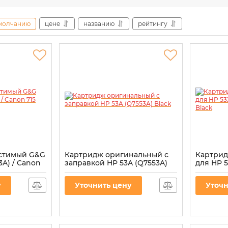
молчанию
цене
названию
рейтингу
стимый G&G
Картридж оригинальный с
Картрид
3A) / Canon
заправкой HP 53A (Q7553A)
для HP 5
Black
715H Bla
Артикул:
vostQ7553A
Артикул:
G
у
Уточнить цену
Уточн