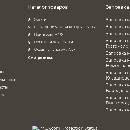
Каталог товаров
Заправка
Услуги
Заправка 
Заправка 
Расходные материалы для печати
Заправка 
Принтеры, МФУ
Заправка 
Носители для печати
Гостомеле
Охранная система Ajax
Заправка 
Смотреть все
Заправка 
Немешаев
ам
Заправка 
Клавдиево
льности
Заправка 
ерты
Бородянке
es
Заправка 
Вышгород
Заправка 