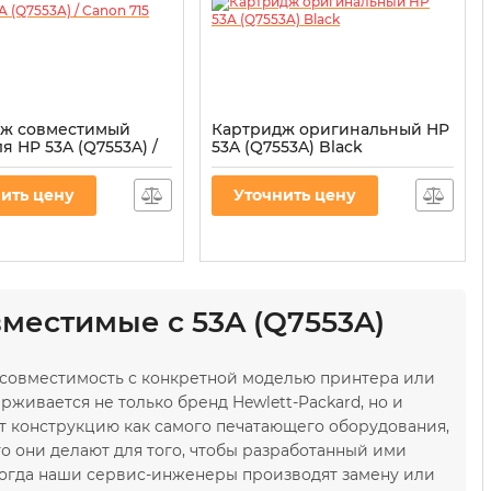
дж совместимый
Картридж оригинальный HP
 HP 53A (Q7553A) /
53A (Q7553A) Black
5 Black
Артикул:
CT-HP-Q7553A
C27N
ить цену
Уточнить цену
местимые с 53A (Q7553A)
совместимость с конкретной моделью принтера или
живается не только бренд Hewlett-Packard, но и
 конструкцию как самого печатающего оборудования,
то они делают для того, чтобы разработанный ими
 когда наши сервис-инженеры производят замену или