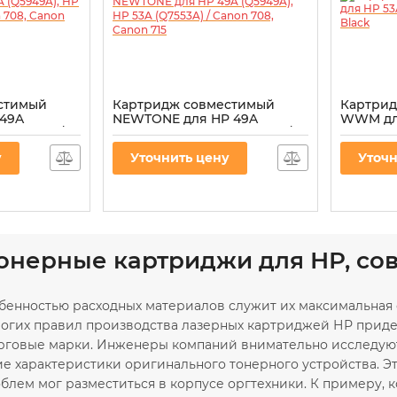
стимый
Картридж совместимый
Картри
 49A
NEWTONE для HP 49A
WWM для
(Q7553A) /
(Q5949A), HP 53A (Q7553A) /
Canon 71
 715
Canon 708, Canon 715
Артикул:
L
у
Уточнить цену
Уточн
553M
Артикул:
C.7553A-NT
тонерные картриджи для НР, сов
енностью расходных материалов служит их максимальная 
рогих правил производства лазерных картриджей НР придер
рговые марки. Инженеры компаний внимательно исследуют
ие характеристики оригинального тонерного устройства. Э
облем мог разместиться в корпусе оргтехники. К примеру,