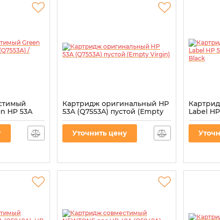
стимый
Картридж оригинальный HP
Картрид
on HP 53A
53A (Q7553A) пустой (Empty
Label HP
715 Black
Virgin)
Canon 71
Артикул:
Q7553A-EV
Артикул:
F
у
Уточнить цену
Уточн