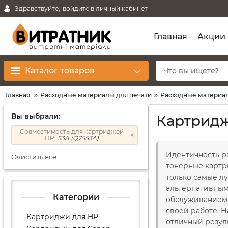
Здравствуйте,
войдите в личный кабинет
Главная
Акции
Каталог товаров
Главная
Расходные материалы для печати
Расходные материал
Вы выбрали:
Картридж
Совместимость для картриджей
HP:
53A (Q7553A)
Идентичность ра
Очистить все
тонерные картр
только самые л
альтернативным
Категории
обслуживанием 
своей работе. 
Картриджи для HP
отличный резуль