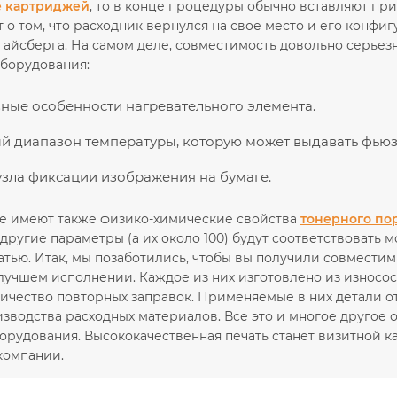
е картриджей
, то в конце процедуры обычно вставляют пр
 о том, что расходник вернулся на свое место и его конфи
 айсберга. На самом деле, совместимость довольно серье
борудования:
ные особенности нагревательного элемента.
 диапазон температуры, которую может выдавать фьюз
узла фиксации изображения на бумаге.
е имеют также физико-химические свойства
тонерного по
другие параметры (а их около 100) будут соответствовать 
атью. Итак, мы позаботились, чтобы вы получили совмест
 лучшем исполнении. Каждое из них изготовлено из износо
личество повторных заправок. Применяемые в них детали 
изводства расходных материалов. Все это и многое друго
орудования. Высококачественная печать станет визитной к
компании.