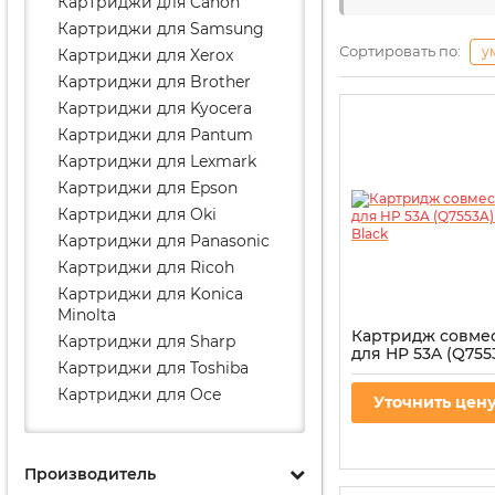
Картриджи для Canon
Картриджи для Samsung
Сортировать по:
у
Картриджи для Xerox
Картриджи для Brother
Картриджи для Kyocera
Картриджи для Pantum
Картриджи для Lexmark
Картриджи для Epson
Картриджи для Oki
Картриджи для Panasonic
Картриджи для Ricoh
Картриджи для Konica
Minolta
Картридж совме
Картриджи для Sharp
для HP 53A (Q755
Картриджи для Toshiba
715 Black
Картриджи для Oce
Артикул:
G&G-Q7553A
Уточнить цен
Производитель