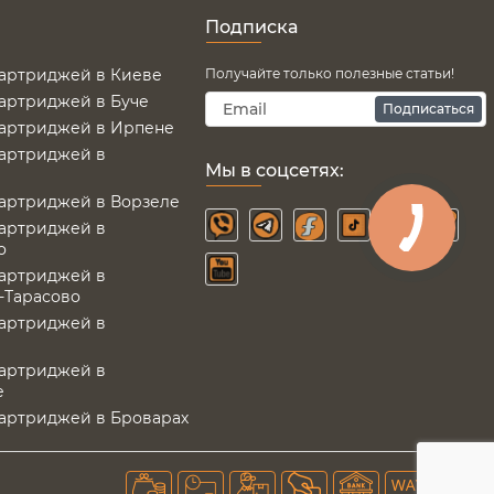
Подписка
картриджей в Киеве
Получайте только полезные статьи!
картриджей в Буче
Подписаться
картриджей в Ирпене
картриджей в
Мы в соцсетях:
картриджей в Ворзеле
картриджей в
о
картриджей в
-Тарасово
картриджей в
картриджей в
е
картриджей в Броварах