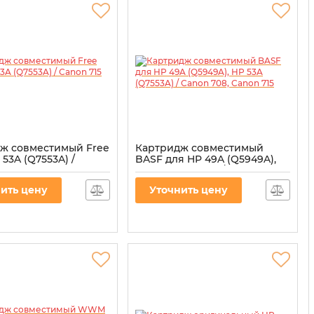
ж совместимый Free
Картридж совместимый
 53A (Q7553A) /
BASF для HP 49A (Q5949A),
5 Black
HP 53A (Q7553A) / Canon 708,
Canon 715
L-Q7553A
ить цену
Уточнить цену
Артикул:
BASF-KT-Q7553A