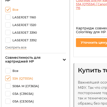
HP
Все
LASERJET 1160
LASERJET 1320
Картридж совме
ColorWay для HP
LASERJET 3390
(Q5949A), HP 53A 
Canon 708, Canon
LASERJET 3392
Уточнить цен
Артикул:
CW-H5949/7
Смотреть все
Совместимость для
картриджей HP
Купить 
Все
53A (Q7553A)
Важнейшей особ
508A M (CF363A)
МФУ. Так что ст
посторонние то
03A (C3903A)
так и техническ
05A (CE505A)
образец без пр