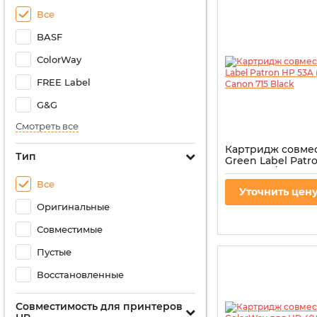
Все
BASF
ColorWay
FREE Label
G&G
Смотреть все
Картридж совме
Тип
Green Label Patr
(Q7553A) / Canon 
Все
Артикул:
PN-53AGL
Уточнить цен
Оригинальные
Совместимые
Пустые
Восстановленные
Совместимость для принтеров