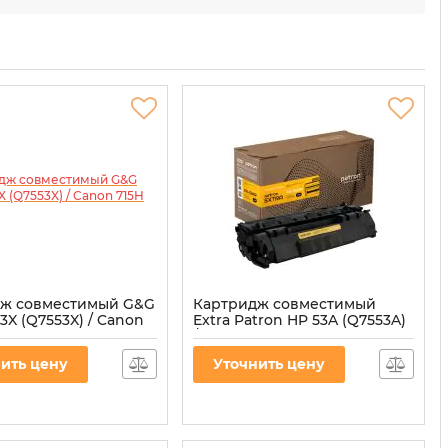
ж совместимый G&G
Картридж совместимый
3X (Q7553X) / Canon
Extra Patron HP 53A (Q7553A)
ck
/ Canon 715 Black
&G-Q7553X
Артикул:
PN-53AR
ить цену
Уточнить цену