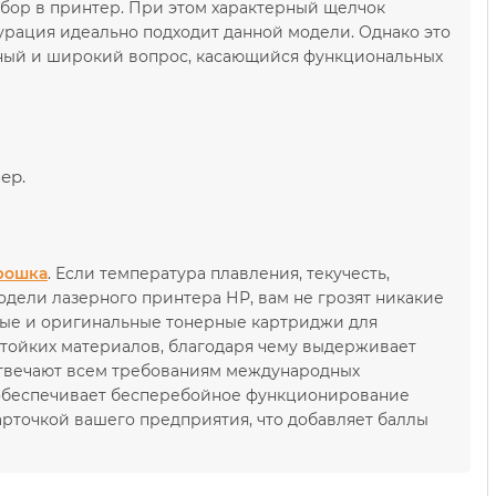
ибор в принтер. При этом характерный щелчок
гурация идеально подходит данной модели. Однако это
зный и широкий вопрос, касающийся функциональных
ер.
рошка
. Если температура плавления, текучесть,
модели лазерного принтера НР, вам не грозят никакие
имые и оригинальные тонерные картриджи для
стойких материалов, благодаря чему выдерживает
отвечают всем требованиям международных
е обеспечивает бесперебойное функционирование
арточкой вашего предприятия, что добавляет баллы