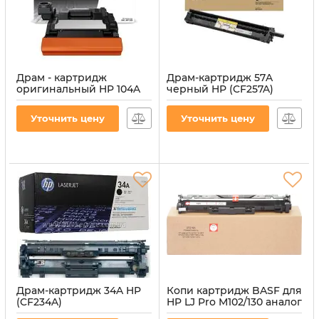
Драм - картридж
Драм-картридж 57A
оригинальный HP 104A
черный HP (CF257A)
(W1104A)
Артикул:
DRUM-HP-CF257A
Артикул:
DRUM-HP-W1104A
Уточнить цену
Уточнить цену
Драм-картридж 34A HP
Копи картридж BASF для
(CF234A)
HP LJ Pro M102/130 аналог
CF219A (BASF-DR-CF219A)
Артикул:
DRUM-HP-CF234A