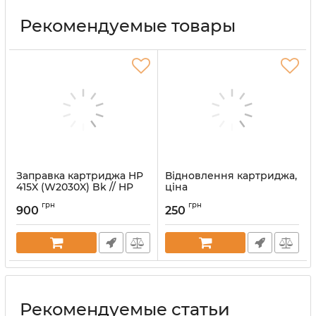
Рекомендуемые товары
Заправка картриджа HP
Відновлення картриджа,
415X (W2030X) Bk // HP
ціна
CLJ M454, M455, M479,
Артикул:
vost-kart
грн
грн
M480
900
250
Артикул:
OZK-W2030X
Рекомендуемые статьи