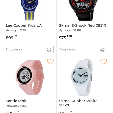
Lee Cooper Kids UA
Skmei S-Shock Red 0931R
Артикул:
1828
Артикул:
0931R
грн
грн
899
575
Под заказ
Под заказ
Sanda Pink
Skmei Rubber White
9068C
Артикул:
4407
Артикул:
1387
грн
грн