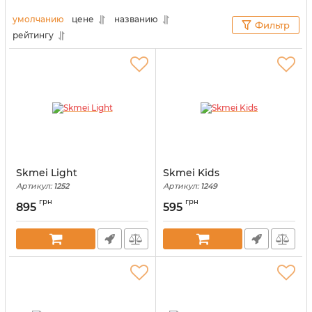
Ваш ребенок надолго запомнит подарок,
полученный от любящих родителей.
умолчанию
цене
названию
Фильтр
рейтингу
Skmei Light
Skmei Kids
Артикул:
1252
Артикул:
1249
грн
грн
895
595