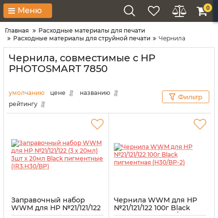
0
Меню
Главная
Расходные материалы для печати
Расходные материалы для струйной печати
Чернила
Чернила, совместимые с HP
PHOTOSMART 7850
умолчанию
цене
названию
Фильтр
рейтингу
Заправочный набор
Чернила WWM для HP
WWM для HP №21/121/122
№21/121/122 100г Black
(3 x 20мл) 3шт x 20мл
пигментная (H30/BP-2)