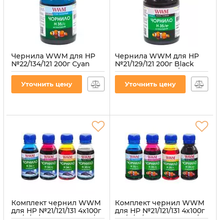
Чернила WWM для HP
Чернила WWM для HP
№22/134/121 200г Cyan
№21/129/121 200г Black
водорастворимые
пигментная (H35/BP) для
(H35/C) для СНПЧ
СНПЧ
Уточнить цену
Уточнить цену
Артикул:
H35/C
Артикул:
H35/BP
Комплект чернил WWM
Комплект чернил WWM
для HP №21/121/131 4х100г
для HP №21/121/131 4х100г
BP/C/M/Y Пигментное/
BP/C/M/Y Пигментное/