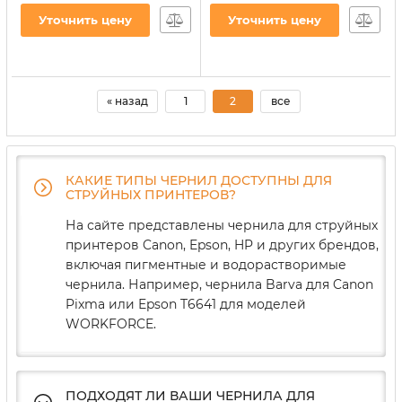
Водорастворимое
Водорастворимое
Уточнить цену
Уточнить цену
(H30/34SET-2)
(H35SET-2) для СНПЧ
Артикул:
H30/34SET-2
Артикул:
H35SET-2
« назад
1
2
все
КАКИЕ ТИПЫ ЧЕРНИЛ ДОСТУПНЫ ДЛЯ
СТРУЙНЫХ ПРИНТЕРОВ?
На сайте представлены чернила для струйных
принтеров Canon, Epson, HP и других брендов,
включая пигментные и водорастворимые
чернила. Например, чернила Barva для Canon
Pixma или Epson T6641 для моделей
WORKFORCE.
ПОДХОДЯТ ЛИ ВАШИ ЧЕРНИЛА ДЛЯ