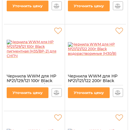
Black пигментные
Артикул:
H30/BP-2
Уточнить цену
Уточнить цену
(IR3.H30/BP)
Артикул:
IR3.H30/BP
Чернила WWM для HP
Чернила WWM для HP
№21/129/121 100г Black
№21/121/122 200г Black
пигментная (H35/BP-2)
водорастворимые
для СНПЧ
(H30/B)
Уточнить цену
Уточнить цену
Артикул:
H35/BP-2
Артикул:
H30/B