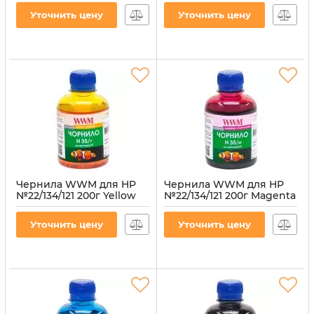
(H34/M)
(H34/C)
Уточнить цену
Уточнить цену
Артикул:
H34/M
Артикул:
H34/C
Чернила WWM для HP
Чернила WWM для HP
№22/134/121 200г Yellow
№22/134/121 200г Magenta
водорастворимые
водорастворимые
(H35/Y) для СНПЧ
(H35/M) для СНПЧ
Уточнить цену
Уточнить цену
Артикул:
H35/Y
Артикул:
H35/M