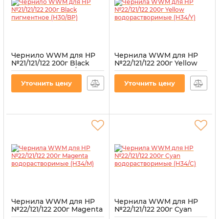
Чернило WWM для HP
Чернила WWM для HP
№21/121/122 200г Black
№22/121/122 200г Yellow
пигментное (H30/BP)
водорастворимые
(H34/Y)
Артикул:
H30/BP
Уточнить цену
Уточнить цену
Артикул:
H34/Y
Чернила WWM для HP
Чернила WWM для HP
№22/121/122 200г Magenta
№22/121/122 200г Cyan
водорастворимые
водорастворимые