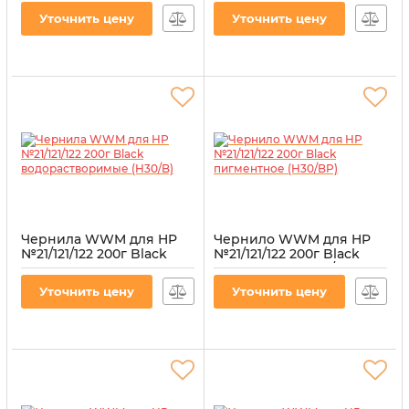
Black пигментные
Артикул:
H30/BP-2
Уточнить цену
Уточнить цену
(IR3.H30/BP)
Артикул:
IR3.H30/BP
Чернила WWM для HP
Чернило WWM для HP
№21/121/122 200г Black
№21/121/122 200г Black
водорастворимые
пигментное (H30/BP)
(H30/B)
Артикул:
H30/BP
Уточнить цену
Уточнить цену
Артикул:
H30/B