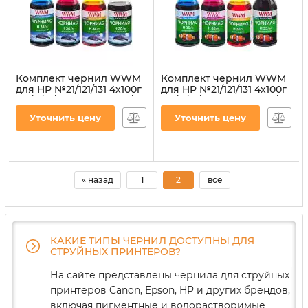
Комплект чернил WWM
Комплект чернил WWM
для HP №21/121/131 4х100г
для HP №21/121/131 4х100г
BP/C/M/Y Пигментное/
BP/C/M/Y Пигментное/
Водорастворимое
Водорастворимое
Уточнить цену
Уточнить цену
(H30/34SET-2)
(H35SET-2) для СНПЧ
Артикул:
H30/34SET-2
Артикул:
H35SET-2
« назад
1
2
все
КАКИЕ ТИПЫ ЧЕРНИЛ ДОСТУПНЫ ДЛЯ
СТРУЙНЫХ ПРИНТЕРОВ?
На сайте представлены чернила для струйных
принтеров Canon, Epson, HP и других брендов,
включая пигментные и водорастворимые