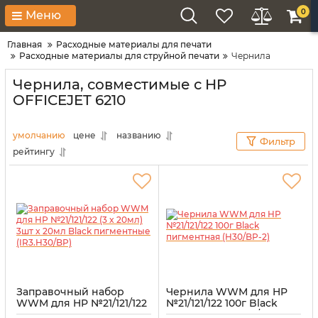
0
Меню
Главная
Расходные материалы для печати
Расходные материалы для струйной печати
Чернила
Чернила, совместимые с HP
OFFICEJET 6210
умолчанию
цене
названию
Фильтр
рейтингу
Заправочный набор
Чернила WWM для HP
WWM для HP №21/121/122
№21/121/122 100г Black
(3 x 20мл) 3шт x 20мл
пигментная (H30/BP-2)