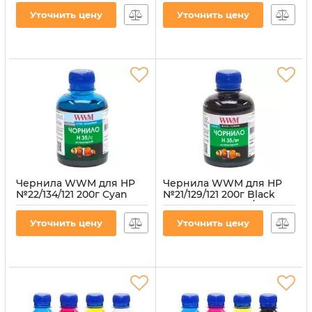
(H34/C)
(H35/Y) для СНПЧ
Уточнить цену
Уточнить цену
Артикул:
H34/C
Артикул:
H35/Y
Чернила WWM для HP
Чернила WWM для HP
№22/134/121 200г Cyan
№21/129/121 200г Black
водорастворимые
пигментная (H35/BP) для
(H35/C) для СНПЧ
СНПЧ
Уточнить цену
Уточнить цену
Артикул:
H35/C
Артикул:
H35/BP