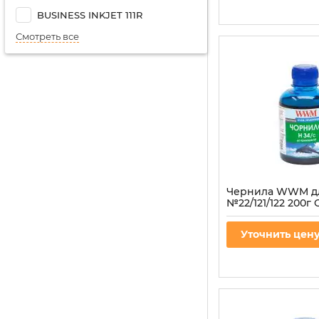
BUSINESS INKJET 111R
Смотреть все
Чернила WWM д
№22/121/122 200г 
водорастворимые
Артикул:
H34/C
Уточнить цен