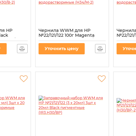
ля HP
Чернила WWM для HP
Чернил
lack
№22/121/122 100г Magenta
№22/121/
 (H30/B-2)
водорастворимые (H34/M-2)
водорас
Артикул:
H34/M-2
Артикул:
H
у
Уточнить цену
Уточн