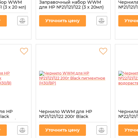
абор WWM
Заправочный набор WWM
Чернил
 (3 x 20 мл)
для HP №21/121/122 (3 x 20мл)
№21/121/
Y
3шт x 20мл Black
пигмент
 (IR3.H34/C)
пигментные (IR3.H30/BP)
Артикул:
H
у
Уточнить цену
Уточн
Артикул:
IR3.H30/BP
ля HP
Чернило WWM для HP
Чернил
Black
№21/121/122 200г Black
№22/121/
 (H30/B)
пигментное (H30/BP)
водорас
Артикул:
H30/BP
Артикул:
H
у
Уточнить цену
Уточн