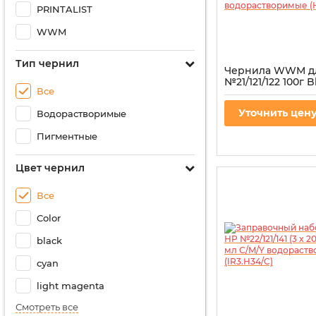
PRINTALIST
WWM
Тип чернил
Чернила WWM д
№21/121/122 100г B
Все
водорастворимые
Артикул:
H30/B-2
Уточнить цен
Водорастворимые
Пигментные
Цвет чернил
Все
Color
black
cyan
light magenta
Смотреть все