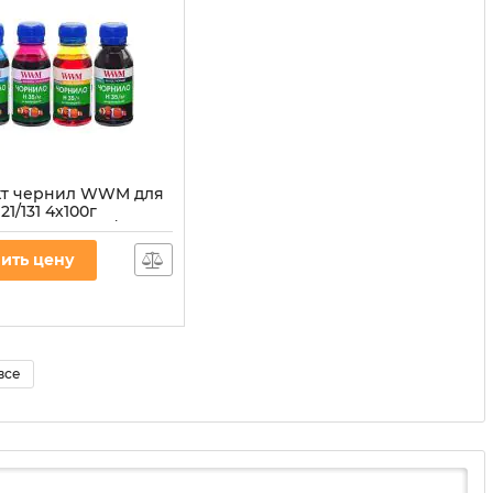
кт чернил WWM для
21/131 4х100г
Y Пигментное/
творимое (H35SET-2)
ить цену
ПЧ
35SET-2
все