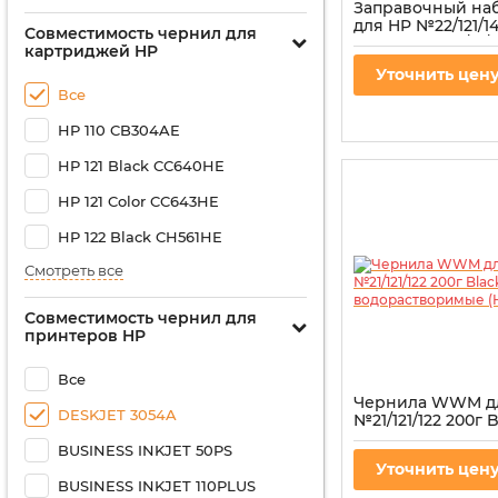
Заправочный н
для HP №22/121/141
Совместимость чернил для
3шт x 20 мл C/M/
картриджей HP
водорастворимые
Уточнить цен
Артикул:
IR3.H34/C
Все
HP 110 CB304AE
HP 121 Black CC640HE
HP 121 Color CC643HE
HP 122 Black CH561HE
Смотреть все
Совместимость чернил для
принтеров HP
Все
Чернила WWM д
DESKJET 3054A
№21/121/122 200г 
водорастворимые
BUSINESS INKJET 50PS
Артикул:
H30/B
Уточнить цен
BUSINESS INKJET 110PLUS