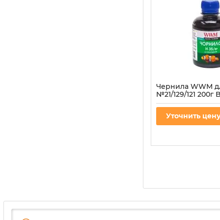
Чернила WWM д
№21/129/121 200г 
пигментная (H35
СНПЧ
Уточнить цен
Артикул:
H35/BP