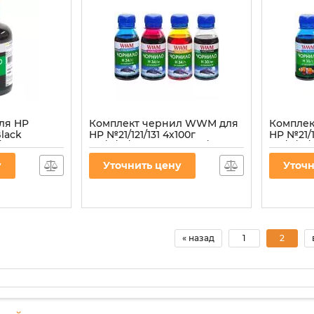
ля HP
Комплект чернил WWM для
Компле
Black
HP №21/121/131 4х100г
HP №21/1
/BP) для
BP/C/M/Y Пигментное/
BP/C/M/
Водорастворимое
Водорас
у
Уточнить цену
Уточн
(H30/34SET-2)
для СН
Артикул:
H30/34SET-2
Артикул:
H
« назад
1
2