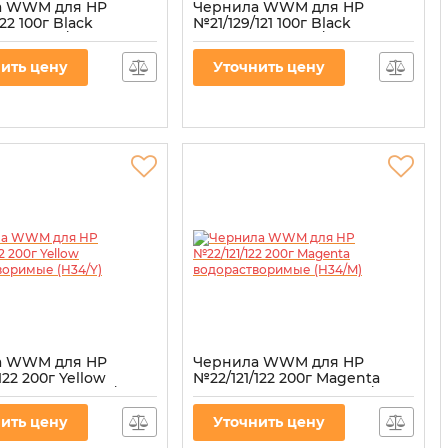
а WWM для HP
Чернила WWM для HP
122 100г Black
№21/129/121 100г Black
ная (H30/BP-2)
пигментная (H35/BP-2) для
СНПЧ
30/BP-2
ить цену
Уточнить цену
Артикул:
H35/BP-2
а WWM для HP
Чернила WWM для HP
122 200г Yellow
№22/121/122 200г Magenta
творимые (H34/Y)
водорастворимые (H34/M)
34/Y
Артикул:
H34/M
ить цену
Уточнить цену