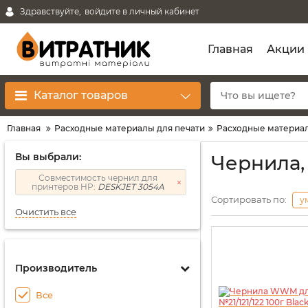
Здравствуйте,
войдите в личный кабинет
Главная
Акции
Каталог товаров
Главная
Расходные материалы для печати
Расходные материал
Вы выбрали:
Чернила,
Совместимость чернил для
принтеров HP:
DESKJET 3054A
Сортировать по:
у
Очистить все
Производитель
Все