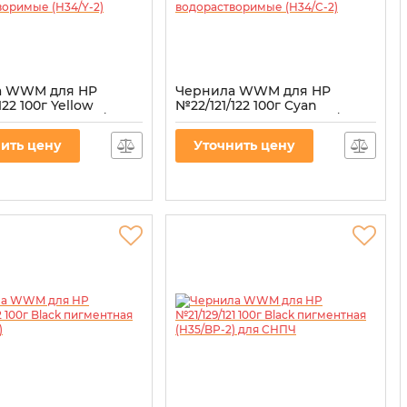
а WWM для HP
Чернила WWM для HP
122 100г Yellow
№22/121/122 100г Cyan
творимые (H34/Y-2)
водорастворимые (H34/C-2)
34/Y-2
Артикул:
H34/C-2
ить цену
Уточнить цену