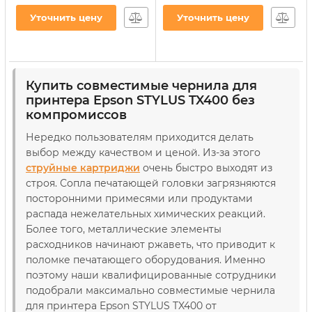
CX3700/TX119/TX419 200г
TX119/TX209/TX419 4х100г
Black водорастворимые
B/C/M/Y
Уточнить цену
Уточнить цену
(E73/B)
водорастворимые
(E73SET-2)
Артикул:
E73/B
Артикул:
E73SET-2
Купить совместимые чернила для
принтера Epson STYLUS TX400 без
компромиссов
Нередко пользователям приходится делать
выбор между качеством и ценой. Из-за этого
струйные картриджи
очень быстро выходят из
строя. Сопла печатающей головки загрязняются
посторонними примесями или продуктами
распада нежелательных химических реакций.
Более того, металлические элементы
расходников начинают ржаветь, что приводит к
поломке печатающего оборудования. Именно
поэтому наши квалифицированные сотрудники
подобрали максимально совместимые чернила
для принтера Epson STYLUS TX400 от