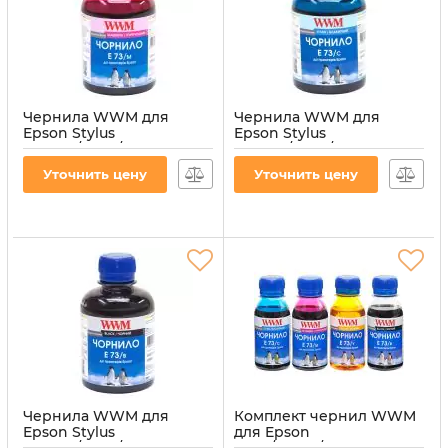
Чернила WWM для
Чернила WWM для
Epson Stylus
Epson Stylus
CX3700/TX119/TX419 200г
CX3700/TX119/TX419 200г
Magenta
Cyan водорастворимые
Уточнить цену
Уточнить цену
водорастворимые
(E73/C)
(E73/M)
Артикул:
E73/C
Артикул:
E73/M
Чернила WWM для
Комплект чернил WWM
Epson Stylus
для Epson