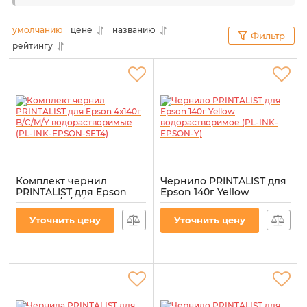
Даже после длительного использования
альтернативных расходных материалов
умолчанию
цене
названию
Фильтр
оргтехника все равно будет работать без
рейтингу
перебоев и с максимальной отдачей. Для наших
клиентов мы выбираем только проверенное
качество.
Комплект чернил
Чернило PRINTALIST для
PRINTALIST для Epson
Epson 140г Yellow
4х140г B/C/M/Y
водорастворимое (PL-
водорастворимые (PL-
INK-EPSON-Y)
Уточнить цену
Уточнить цену
INK-EPSON-SET4)
Артикул:
PL-INK-EPSON-Y
Артикул:
PL-INK-EPSON-SET4