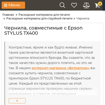
0
Меню
Главная
Расходные материалы для печати
Расходные материалы для струйной печати
Чернила
Чернила, совместимые с Epson
STYLUS TX400
Контрастные, яркие и как будто живые. Именно
такие распечатки являются визитной карточкой
оргтехники японского бренда. Вы скажете, что за
такое качество нужно дорого платить, но это не
так. В нашем
интернет-магазине «Витратник»
вы
сможете купить чернила, совместимые с
принтером Epson STYLUS TX400, по бюджетной
цене. Каждый из представленных на этой
странице вариантов проверен нашими сервис-
инженерами, а главное, печатающими
устройствами. Так что совместимость нашей
+
продукции гарантирована не на словах, а на деле.