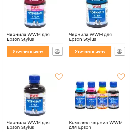
Чернила WWM для
Чернила WWM для
Epson Stylus
Epson Stylus
CX3700/TX119/TX419 200г
CX3700/TX119/TX419 200г
Magenta
Cyan водорастворимые
Уточнить цену
Уточнить цену
водорастворимые
(E73/C)
(E73/M)
Артикул:
E73/C
Артикул:
E73/M
Чернила WWM для
Комплект чернил WWM
Epson Stylus
для Epson