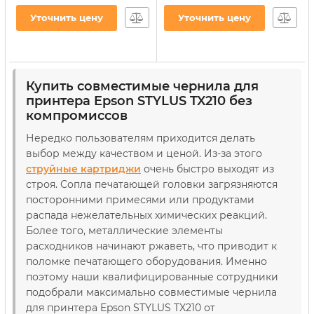
CX3700/TX119/TX419 200г
TX119/TX209/TX419 4х100г
Black водорастворимые
B/C/M/Y
Уточнить цену
Уточнить цену
(E73/B)
водорастворимые
(E73SET-2)
Артикул:
E73/B
Артикул:
E73SET-2
Купить совместимые чернила для
принтера Epson STYLUS TX210 без
компромиссов
Нередко пользователям приходится делать
выбор между качеством и ценой. Из-за этого
струйные картриджи
очень быстро выходят из
строя. Сопла печатающей головки загрязняются
посторонними примесями или продуктами
распада нежелательных химических реакций.
Более того, металлические элементы
расходников начинают ржаветь, что приводит к
поломке печатающего оборудования. Именно
поэтому наши квалифицированные сотрудники
подобрали максимально совместимые чернила
для принтера Epson STYLUS TX210 от