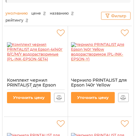
Даже после длительного использования
альтернативных расходных материалов
умолчанию
цене
названию
Фильтр
оргтехника все равно будет работать без
рейтингу
перебоев и с максимальной отдачей. Для наших
клиентов мы выбираем только проверенное
качество.
Комплект чернил
Чернило PRINTALIST для
PRINTALIST для Epson
Epson 140г Yellow
4х140г B/C/M/Y
водорастворимое (PL-
водорастворимые (PL-
INK-EPSON-Y)
Уточнить цену
Уточнить цену
INK-EPSON-SET4)
Артикул:
PL-INK-EPSON-Y
Артикул:
PL-INK-EPSON-SET4