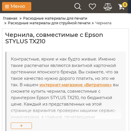
0
Меню
Главная
Расходные материалы для печати
Расходные материалы для струйной печати
Чернила
Чернила, совместимые с Epson
STYLUS TX210
Контрастные, яркие и как будто живые. Именно
такие распечатки являются визитной карточкой
оргтехники японского бренда. Вы скажете, что за
такое качество нужно дорого платить, но это не
так. В нашем
интернет-магазине «Витратник»
вы
сможете купить чернила, совместимые с
принтером Epson STYLUS TX210, по бюджетной
цене. Каждый из представленных на этой
странице вариантов проверен нашими сервис-
инженерами, а главное, печатающими
устройствами. Так что совместимость нашей
+
продукции гарантирована не на словах, а на деле.