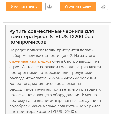
CX3700/TX119/TX419 200г
TX119/TX209/TX419 4х100г
Black водорастворимые
B/C/M/Y
Уточнить цену
Уточнить цену
(E73/B)
водорастворимые
(E73SET-2)
Артикул:
E73/B
Артикул:
E73SET-2
Купить совместимые чернила для
принтера Epson STYLUS TX200 без
компромиссов
Нередко пользователям приходится делать
выбор между качеством и ценой. Из-за этого
струйные картриджи
очень быстро выходят из
строя. Сопла печатающей головки загрязняются
посторонними примесями или продуктами
распада нежелательных химических реакций.
Более того, металлические элементы
расходников начинают ржаветь, что приводит к
поломке печатающего оборудования. Именно
поэтому наши квалифицированные сотрудники
подобрали максимально совместимые чернила
для принтера Epson STYLUS TX200 от