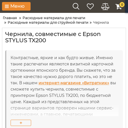
0
Меню
Главная
Расходные материалы для печати
Расходные материалы для струйной печати
Чернила
Чернила, совместимые с Epson
STYLUS TX200
Контрастные, яркие и как будто живые. Именно
такие распечатки являются визитной карточкой
оргтехники японского бренда. Вы скажете, что за
такое качество нужно дорого платить, но это не
так. В нашем
интернет-магазине «Витратник»
вы
сможете купить чернила, совместимые с
принтером Epson STYLUS TX200, по бюджетной
цене. Каждый из представленных на этой
странице вариантов проверен нашими сервис-
инженерами, а главное, печатающими
устройствами. Так что совместимость нашей
+
продукции гарантирована не на словах, а на деле.