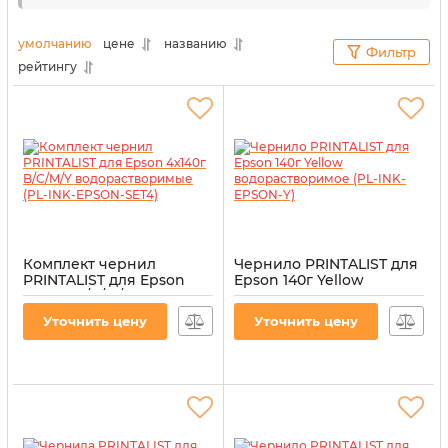
Даже после длительного использования
альтернативных расходных материалов
умолчанию
цене
названию
Фильтр
оргтехника все равно будет работать без
рейтингу
перебоев и с максимальной отдачей. Для наших
клиентов мы выбираем только проверенное
качество.
Комплект чернил
Чернило PRINTALIST для
PRINTALIST для Epson
Epson 140г Yellow
4х140г B/C/M/Y
водорастворимое (PL-
водорастворимые (PL-
INK-EPSON-Y)
Уточнить цену
Уточнить цену
INK-EPSON-SET4)
Артикул:
PL-INK-EPSON-Y
Артикул:
PL-INK-EPSON-SET4