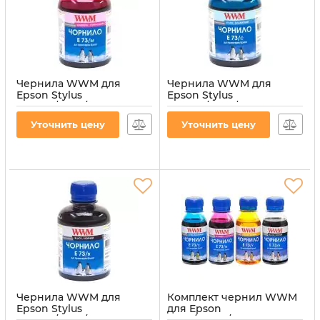
Чернила WWM для
Чернила WWM для
Epson Stylus
Epson Stylus
CX3700/TX119/TX419 200г
CX3700/TX119/TX419 200г
Magenta
Cyan водорастворимые
Уточнить цену
Уточнить цену
водорастворимые
(E73/C)
(E73/M)
Артикул:
E73/C
Артикул:
E73/M
Чернила WWM для
Комплект чернил WWM
Epson Stylus
для Epson