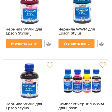
Чернила WWM для
Чернила WWM для
Epson Stylus
Epson Stylus
CX3700/TX119/TX419 200г
CX3700/TX119/TX419 200г
Magenta
Cyan водорастворимые
Уточнить цену
Уточнить цену
водорастворимые
(E73/C)
(E73/M)
Артикул:
E73/C
Артикул:
E73/M
Чернила WWM для
Комплект чернил WWM
Epson Stylus
для Epson