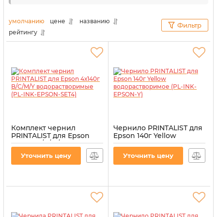
Даже после длительного использования
альтернативных расходных материалов
умолчанию
цене
названию
Фильтр
оргтехника все равно будет работать без
рейтингу
перебоев и с максимальной отдачей. Для наших
клиентов мы выбираем только проверенное
качество.
Комплект чернил
Чернило PRINTALIST для
PRINTALIST для Epson
Epson 140г Yellow
4х140г B/C/M/Y
водорастворимое (PL-
водорастворимые (PL-
INK-EPSON-Y)
Уточнить цену
Уточнить цену
INK-EPSON-SET4)
Артикул:
PL-INK-EPSON-Y
Артикул:
PL-INK-EPSON-SET4