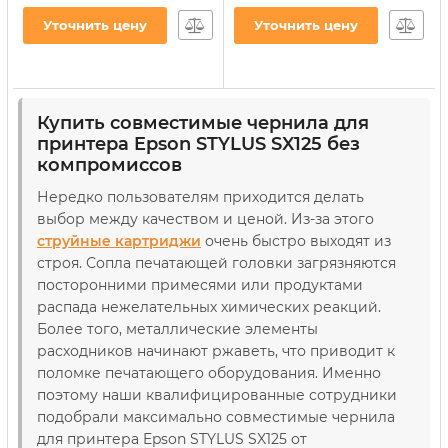
CX3700/TX119/TX419 200г
TX119/TX209/TX419 4х100г
Black водорастворимые
B/C/M/Y
Уточнить цену
Уточнить цену
(E73/B)
водорастворимые
(E73SET-2)
Артикул:
E73/B
Артикул:
E73SET-2
Купить совместимые чернила для
принтера Epson STYLUS SX125 без
компромиссов
Нередко пользователям приходится делать
выбор между качеством и ценой. Из-за этого
струйные картриджи
очень быстро выходят из
строя. Сопла печатающей головки загрязняются
посторонними примесями или продуктами
распада нежелательных химических реакций.
Более того, металлические элементы
расходников начинают ржаветь, что приводит к
поломке печатающего оборудования. Именно
поэтому наши квалифицированные сотрудники
подобрали максимально совместимые чернила
для принтера Epson STYLUS SX125 от