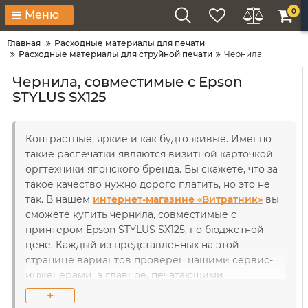
0
Меню
Главная
Расходные материалы для печати
Расходные материалы для струйной печати
Чернила
Чернила, совместимые с Epson
STYLUS SX125
Контрастные, яркие и как будто живые. Именно
такие распечатки являются визитной карточкой
оргтехники японского бренда. Вы скажете, что за
такое качество нужно дорого платить, но это не
так. В нашем
интернет-магазине «Витратник»
вы
сможете купить чернила, совместимые с
принтером Epson STYLUS SX125, по бюджетной
цене. Каждый из представленных на этой
странице вариантов проверен нашими сервис-
инженерами, а главное, печатающими
устройствами. Так что совместимость нашей
+
продукции гарантирована не на словах, а на деле.