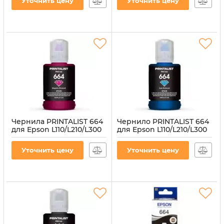
Уточнить цену
Уточнить цену
(PL664Y)
Артикул:
C13T66424A
Артикул:
PL664Y
Чернила PRINTALIST 664
Чернило PRINTALIST 664
для Epson L110/L210/L300
для Epson L110/L210/L300
140г Magenta
140г Cyan
водорастворимые
водорастворимые
Уточнить цену
Уточнить цену
(PL664M)
(PL664C)
Артикул:
PL664M
Артикул:
PL664C