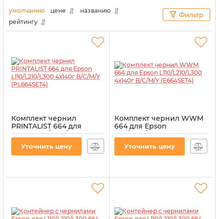
альтернативных расходных материалов
умолчанию
цене
названию
Фильтр
оргтехника все равно будет работать без
рейтингу
перебоев и с максимальной отдачей. Для наших
клиентов мы выбираем только проверенное
качество.
Комплект чернил
Комплект чернил WWM
PRINTALIST 664 для
664 для Epson
Epson L110/L210/L300
L110/L210/L300 4х140г
4х140г B/C/M/Y
B/C/M/Y (E664SET4)
Уточнить цену
Уточнить цену
(PL664SET4)
Артикул:
E664SET4
Артикул:
PL664SET4