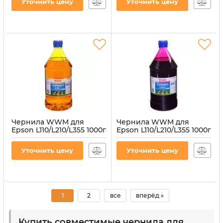
Уточнить цену
Уточнить цену
Артикул:
G&G-C13T66444A
Чернила WWM для
Чернила WWM для
Epson L110/L210/L355 1000г
Epson L110/L210/L355 1000г
Yellow водорастворимые
Magenta
(E64/Y-4)
водорастворимые
Уточнить цену
Уточнить цену
(E64/M-4)
Артикул:
E64/Y-4
Артикул:
E64/M-4
1
2
все
вперёд »
Купить совместимые чернила для