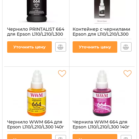
Чернило PRINTALIST 664
Контейнер с чернилами
для Epson L110/L210/L300
Epson для L110/L210/L300
140г Black
664 70 мл Black
водорастворимое
(C13T66414A)
Уточнить цену
Уточнить цену
(PL664B)
Артикул:
C13T66414A
Артикул:
PL664B
Чернило WWM 664 для
Чернила WWM 664 для
Epson L110/L210/L300 140г
Epson L110/L210/L300 140г
Yellow водорастворимые
Magenta
(E664Y)
водорастворимые