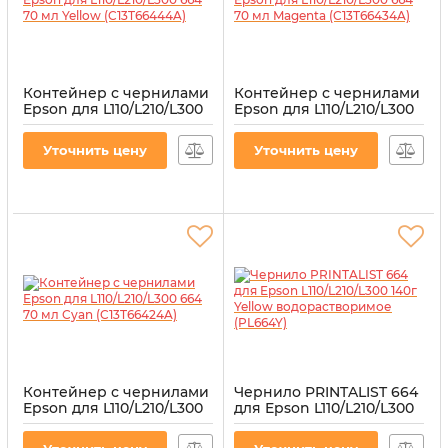
Контейнер с чернилами
Контейнер с чернилами
Epson для L110/L210/L300
Epson для L110/L210/L300
664 70 мл Yellow
664 70 мл Magenta
(C13T66444A)
(C13T66434A)
Уточнить цену
Уточнить цену
Артикул:
C13T66444A
Артикул:
C13T66434A
Контейнер с чернилами
Чернило PRINTALIST 664
Epson для L110/L210/L300
для Epson L110/L210/L300
664 70 мл Cyan
140г Yellow
(C13T66424A)
водорастворимое