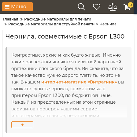
0
Меню
Главная
Расходные материалы для печати
Расходные материалы для струйной печати
Чернила
Чернила, совместимые с Epson L300
Контрастные, яркие и как будто живые. Именно
такие распечатки являются визитной карточкой
оргтехники японского бренда. Вы скажете, что за
такое качество нужно дорого платить, но это не
так. В нашем
интернет-магазине «Витратник»
вы
сможете купить чернила, совместимые с
принтером Epson L300, по бюджетной цене.
Каждый из представленных на этой странице
вариантов проверен нашими сервис-
инженерами, а главное, печатающими
устройствами. Так что совместимость нашей
+
продукции гарантирована не на словах, а на деле.
Даже после длительного использования