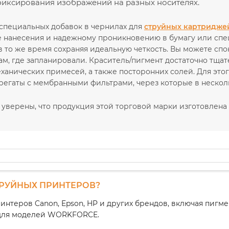
иксирования изображений на разных носителях.
специальных добавок в чернилах для
струйных картридже
е нанесения и надежному проникновению в бумагу или спец
в то же время сохраняя идеальную четкость. Вы можете сп
там, где запланировали. Краситель/пигмент достаточно тщ
еханических примесей, а также посторонних солей. Для эт
регаты с мембранными фильтрами, через которые в нескол
уверены, что продукция этой торговой марки изготовлена ​
ТРУЙНЫХ ПРИНТЕРОВ?
интеров Canon, Epson, HP и других брендов, включая пиг
1 для моделей WORKFORCE.