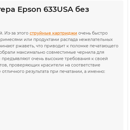
ера Epson 633USA без
. Из-за этого
струйные картриджи
очень быстро
 примесями или продуктами распада нежелательных
чинают ржаветь, что приводит к поломке печатающего
обрали максимально совместимые чернила для
и предъявляют очень высокие требования к своей
тов, проверяющих красители на соответствие
отличного результата при печатании, а именно: