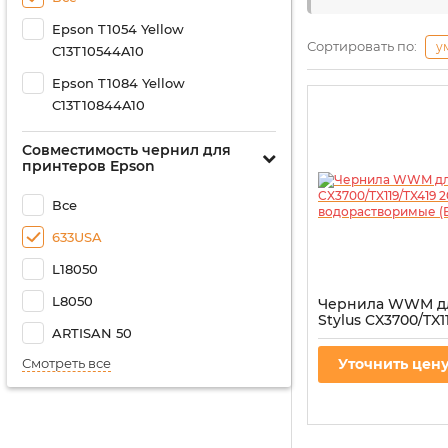
Epson T1054 Yellow
Сортировать по:
у
C13T10544A10
Epson T1084 Yellow
C13T10844A10
Совместимость чернил для
принтеров Epson
Все
633USA
L18050
L8050
Чернила WWM дл
Stylus CX3700/TX1
ARTISAN 50
200г Black водо
(E73/B)
Смотреть все
Уточнить цен
Артикул:
E73/B