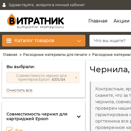
Здравствуйте,
войдите в личный кабинет
Главная
Акции
Каталог товаров
Главная
Расходные материалы для печати
Расходные материал
Вы выбрали:
Чернила,
Совместимость чернил для
принтеров Epson:
633USA
Контрастные, яр
Очистить все
скажете, что за
чернила, совме
проверен нашим
Совместимость чернил для
гарантирована н
картриджей Epson
оргтехника все 
проверенное ка
Все