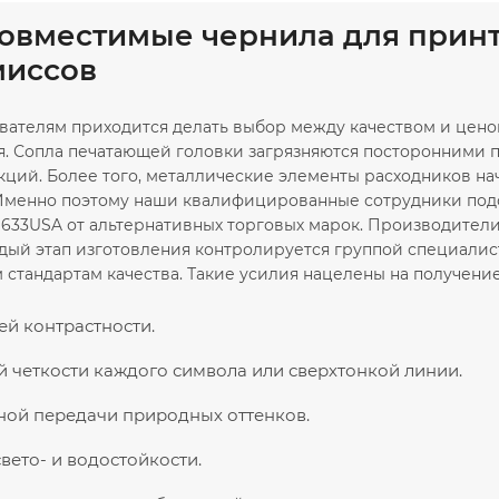
совместимые чернила для принт
иссов
вателям приходится делать выбор между качеством и ценой
оя. Сопла печатающей головки загрязняются посторонними
кций. Более того, металлические элементы расходников на
Именно поэтому наши квалифицированные сотрудники под
 633USA от альтернативных торговых марок. Производител
дый этап изготовления контролируется группой специалис
тандартам качества. Такие усилия нацелены на получение 
й контрастности.
 четкости каждого символа или сверхтонкой линии.
ной передачи природных оттенков.
вето- и водостойкости.