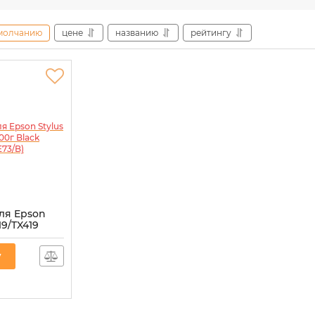
молчанию
цене
названию
рейтингу
я Epson
19/TX419
растворимые
у