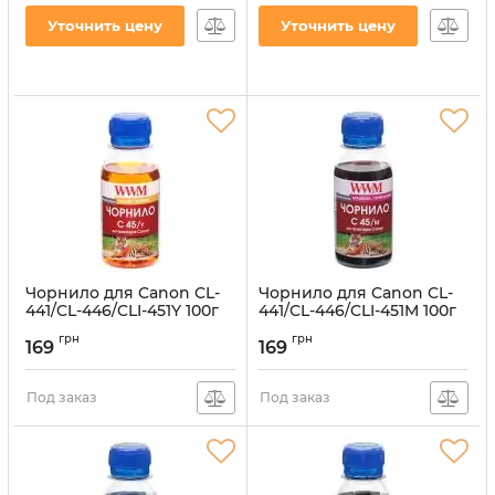
Black пигментное
(C45/B-4)
Уточнить цену
Уточнить цену
(C45/BP-4)
Артикул:
C45/B-4
Артикул:
C45/BP-4
Чорнило для Canon CL-
Чорнило для Canon CL-
441/CL-446/CLI-451Y 100г
441/CL-446/CLI-451M 100г
Yellow водорозчинне
Magenta водорозчинне
грн
грн
169
169
Артикул:
C45/Y-2
Артикул:
C45/M-2
Под заказ
Под заказ