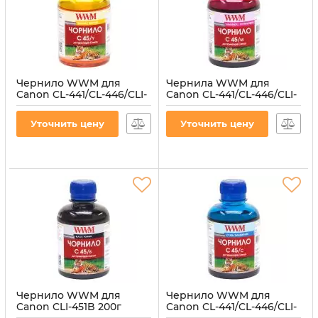
Чернило WWM для
Чернила WWM для
Canon CL-441/CL-446/CLI-
Canon CL-441/CL-446/CLI-
451Y 200г Yellow
451M 200г Magenta
водорастворимые
водорастворимые
Уточнить цену
Уточнить цену
(C45/Y)
(C45/M)
Артикул:
C45/Y
Артикул:
C45/M
Чернило WWM для
Чернило WWM для
Canon CLI-451B 200г
Canon CL-441/CL-446/CLI-