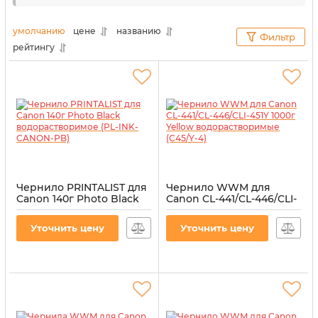
так и картриджей сохраняются в надлежащем
состоянии. Поэтому, чтобы печатать на
умолчанию
цене
названию
Фильтр
профессиональном уровне, не нужно платить
рейтингу
большие деньги.
Чернило PRINTALIST для
Чернило WWM для
Canon 140г Photo Black
Canon CL-441/CL-446/CLI-
водорастворимое (PL-
451Y 1000г Yellow
INK-CANON-PB)
водорастворимые
Уточнить цену
Уточнить цену
(C45/Y-4)
Артикул:
PL-INK-CANON-PB
Артикул:
C45/Y-4