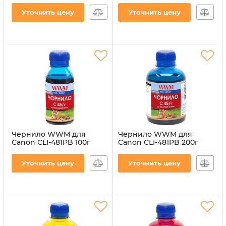
пигментное (C45/BP-2)
(C45/V-4)
Уточнить цену
Уточнить цену
Артикул:
C45/BP-2
Артикул:
C45/V-4
Чернило WWM для
Чернило WWM для
Canon CLI-481PB 100г
Canon CLI-481PB 200г
Blue водорастворимое
Blue водорастворимое
(C45/V-2)
(C45/V)
Уточнить цену
Уточнить цену
Артикул:
C45/V-2
Артикул:
C45/V