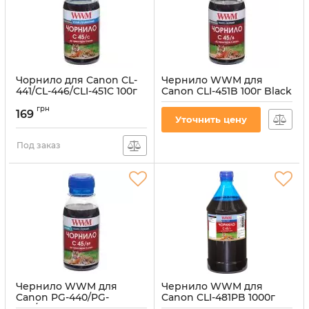
Чорнило для Canon CL-
Чернило WWM для
441/CL-446/CLI-451C 100г
Canon CLI-451B 100г Black
Cyan водорозчинне
водорастворимое
грн
(C45/B-2)
169
Артикул:
C45/C-2
Уточнить цену
Артикул:
C45/B-2
Под заказ
Чернило WWM для
Чернило WWM для
Canon PG-440/PG-
Canon CLI-481PB 1000г
445/PGI-450Bk 100г Black
Blue водорастворимое