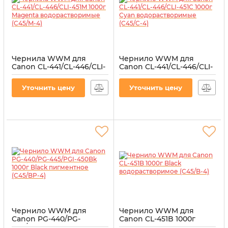
Чернила WWM для
Чернило WWM для
Canon CL-441/CL-446/CLI-
Canon CL-441/CL-446/CLI-
451M 1000г Magenta
451C 1000г Cyan
водорастворимые
водорастворимые
Уточнить цену
Уточнить цену
(C45/M-4)
(C45/C-4)
Артикул:
C45/M-4
Артикул:
C45/C-4
Чернило WWM для
Чернило WWM для
Canon PG-440/PG-
Canon CL-451B 1000г
445/PGI-450Bk 1000г
Black водорастворимое