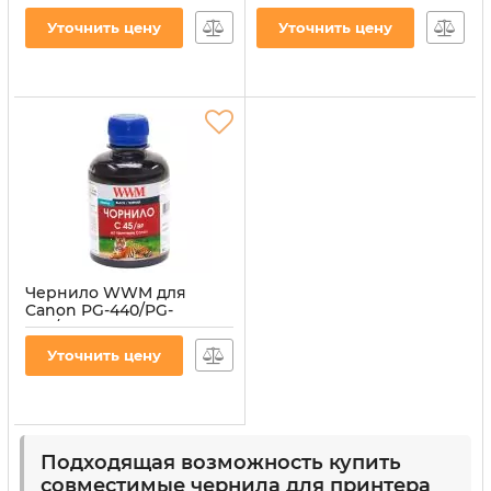
Black водорастворимое
451C 200г Cyan
(C45/B)
водорастворимые
Уточнить цену
Уточнить цену
(C45/C)
Артикул:
C45/B
Артикул:
C45/C
Чернило WWM для
Canon PG-440/PG-
445/PGI-450Bk 200г Black
пигментное (C45/BP)
Уточнить цену
Артикул:
C45/BP
Подходящая возможность купить
совместимые чернила для принтера