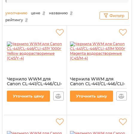
так и картриджей сохраняются в надлежащем
состоянии. Поэтому, чтобы печатать на
умолчанию
цене
названию
Фильтр
профессиональном уровне, не нужно платить
рейтингу
большие деньги.
Чернило WWM для
Чернила WWM для
Canon CL-441/CL-446/CLI-
Canon CL-441/CL-446/CLI-
451Y 1000г Yellow
451M 1000г Magenta
водорастворимые
водорастворимые
Уточнить цену
Уточнить цену
(C45/Y-4)
(C45/M-4)
Артикул:
C45/Y-4
Артикул:
C45/M-4