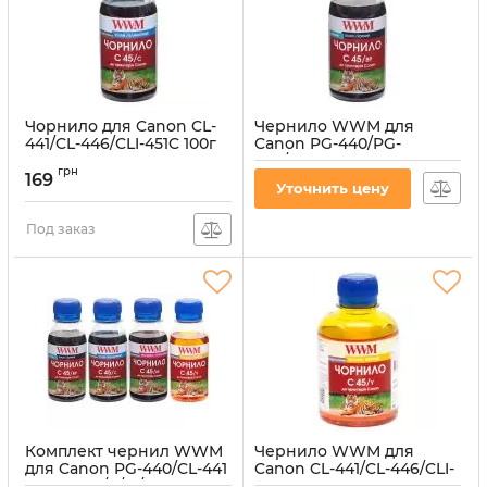
Чорнило для Canon CL-
Чернило WWM для
441/CL-446/CLI-451C 100г
Canon PG-440/PG-
Cyan водорозчинне
445/PGI-450Bk 100г Black
грн
пигментное (C45/BP-2)
169
Артикул:
C45/C-2
Уточнить цену
Артикул:
C45/BP-2
Под заказ
Комплект чернил WWM
Чернило WWM для
для Canon PG-440/CL-441
Canon CL-441/CL-446/CLI-
4х100г BP/C/M/Y
451Y 200г Yellow