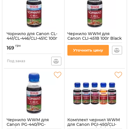
Чорнило для Canon CL-
Чернило WWM для
441/CL-446/CLI-451C 100г
Canon CLI-451B 100г Black
Cyan водорозчинне
водорастворимое
грн
(C45/B-2)
169
Артикул:
C45/C-2
Уточнить цену
Артикул:
C45/B-2
Под заказ
Чернило WWM для
Комплект чернил WWM
Canon PG-440/PG-
для Canon PGI-450/CLI-