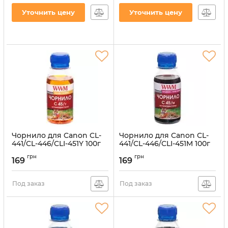
(3шт x 20мл) 3шт x 20мл
(C45/B-4)
Уточнить цену
Уточнить цену
Black пигментные
Артикул:
C45/B-4
(IR3.C45/BP)
Артикул:
IR3.C45/BP
Чорнило для Canon CL-
Чорнило для Canon CL-
441/CL-446/CLI-451Y 100г
441/CL-446/CLI-451M 100г
Yellow водорозчинне
Magenta водорозчинне
грн
грн
169
169
Артикул:
C45/Y-2
Артикул:
C45/M-2
Под заказ
Под заказ