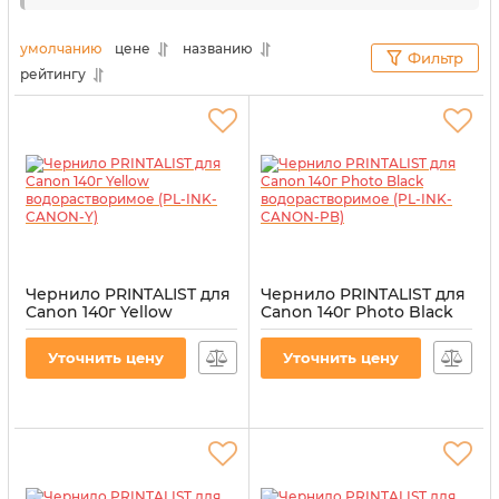
так и картриджей сохраняются в надлежащем
состоянии. Поэтому, чтобы печатать на
умолчанию
цене
названию
Фильтр
профессиональном уровне, не нужно платить
рейтингу
большие деньги.
Чернило PRINTALIST для
Чернило PRINTALIST для
Canon 140г Yellow
Canon 140г Photo Black
водорастворимое (PL-
водорастворимое (PL-
INK-CANON-Y)
INK-CANON-PB)
Уточнить цену
Уточнить цену
Артикул:
PL-INK-CANON-Y
Артикул:
PL-INK-CANON-PB