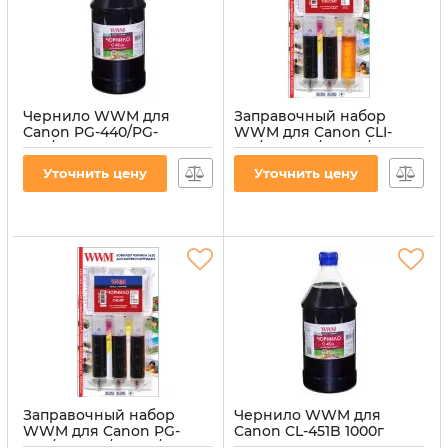
Чернило WWM для
Заправочный набор
Canon PG-440/PG-
WWM для Canon CLI-
445/PGI-450Bk 1000г
441/CLI-446/CLI-56/CLI-94
Black пигментное
(3шт x 20мл) 3шт x 20мл
Уточнить цену
Уточнить цену
(C45/BP-4)
C/M/Y (IR3.C45/CMY)
Артикул:
C45/BP-4
Артикул:
IR3.C45/CMY
Заправочный набор
Чернило WWM для
WWM для Canon PG-
Canon CL-451B 1000г
440/PG-445/PG-46/PG-84
Black водорастворимое