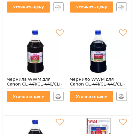
INK-CANON-B)
водорастворимые
Уточнить цену
Уточнить цену
(C45/Y-4)
Артикул:
PL-INK-CANON-B
Артикул:
C45/Y-4
Чернила WWM для
Чернило WWM для
Canon CL-441/CL-446/CLI-
Canon CL-441/CL-446/CLI-
451M 1000г Magenta
451C 1000г Cyan
водорастворимые
водорастворимые
Уточнить цену
Уточнить цену
(C45/M-4)
(C45/C-4)
Артикул:
C45/M-4
Артикул:
C45/C-4